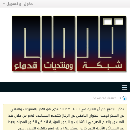
دخول أو تسجيل
Advanced Search
نذكر الجميع من أن الغاية في انشاء هذا المنتدى هو الامر بالمعروف والنهي
عن المنكر توعية الاخوان الباحثين عن الركاز بتقديم المساعده لهم من خلال هذا
المنتدى بالعلم الحقيقي للأشارات و الرموز المؤدية لأماكن الكنوز المخبأة بعيدآ
عن المساكن الأثرية التي كانوا يسكوننها ذالك لمنع ظاهرة التعدي على