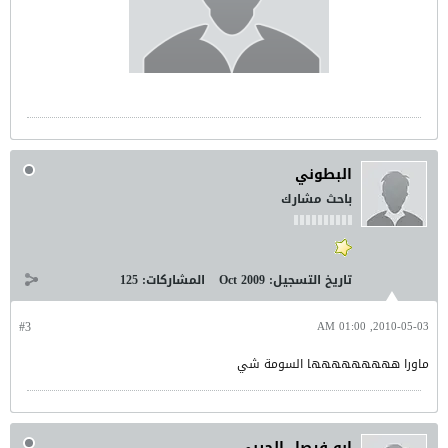
البطوني
باحث مشارك
تاريخ التسجيل:
Oct 2009
المشاركات:
125
#3
2010-05-03, 01:00 AM
ماورا ههههههههها السومة شي
ابو فيصل الحربي