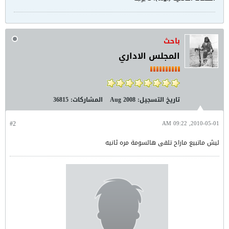
باحث
المجلس الاداري
تاريخ التسجيل:
Aug 2008
المشاركات:
36815
#2
2010-05-01, 09:22 AM
ليش ماتبيع ماراح تلقى هالسومة مره ثانيه