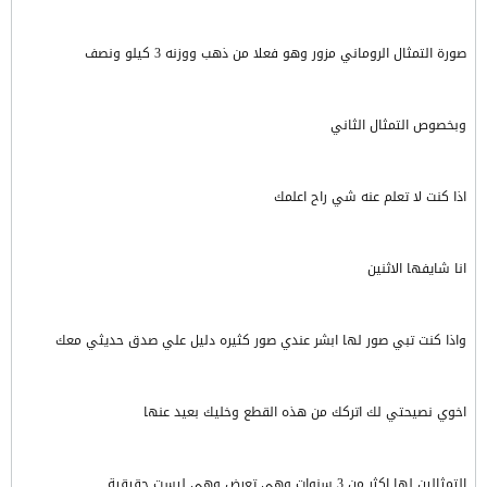
صورة التمثال الروماني مزور وهو فعلا من ذهب ووزنه 3 كيلو ونصف
وبخصوص التمثال الثاني
اذا كنت لا تعلم عنه شي راح اعلمك
انا شايفها الاثنين
واذا كنت تبي صور لها ابشر عندي صور كثيره دليل علي صدق حديثي معك
اخوي نصيحتي لك اتركك من هذه القطع وخليك بعيد عنها
التمثالين لها اكثر من 3 سنوات وهي تعرض وهي ليست حقيقية