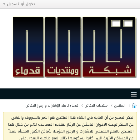
دخول أو تسجيل
المنتدى
منتديات الدفائن
قدماء لـ فك الإشارات و رموز الدفائن
نذكر الجميع من أن الغاية في انشاء هذا المنتدى هو الامر بالمعروف والنهي
عن المنكر توعية الاخوان الباحثين عن الركاز بتقديم المساعده لهم من خلال هذا
المنتدى بالعلم الحقيقي للأشارات و الرموز المؤدية لأماكن الكنوز المخبأة بعيدآ
عن المساكن الأثرية التي كانوا يسكوننها ذالك لمنع ظاهرة التعدي على