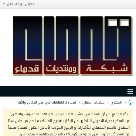
دخول أو تسجيل
المنتدى
منتديات الدفائن
قدماء لـ النقاشات في علم الدفائن والآثار
نذكر الجميع من أن الغاية في انشاء هذا المنتدى هو الامر بالمعروف والنهي
عن المنكر توعية الاخوان الباحثين عن الركاز بتقديم المساعده لهم من خلال هذا
المنتدى بالعلم الحقيقي للأشارات و الرموز المؤدية لأماكن الكنوز المخبأة بعيدآ
عن المساكن الأثرية التي كانوا يسكوننها ذالك لمنع ظاهرة التعدي على