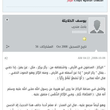
الكلمات الدلالية (Tags):
الركاز
يوسف الخلايلة
باحث متدرب
تاريخ التسجيل:
Oct 2008
المشاركات:
56
#2
2008-10-08, 04:22 AM
" الركاز : المدفون في الأرض ، واشتقاقه من : ركَز يركِز ، مثل : غرز يغرز ، إذا خفي
، يقال " ركز الرمح " إذا غرز أسفله في الأرض ، ومنه الرِّكز وهو الصوت الخفي ،
قال الله تعالى : ( أَوْ تَسْمَعُ لَهُمْ رِكْزاً ) .
والأصل في صدقة الركاز ما روى أبو هريرة عن رسول الله صلى الله عليه وسلم
أنه قال : ( العَجْمَاءُ جُبَار ، وفي الرِّكازِ الخُمْس ) متفق عليه .
وهو أيضاً مجمع عليه ، قال ابن المنذر : لا نعلم أحدا خالف هذا الحديث إلا الحسن