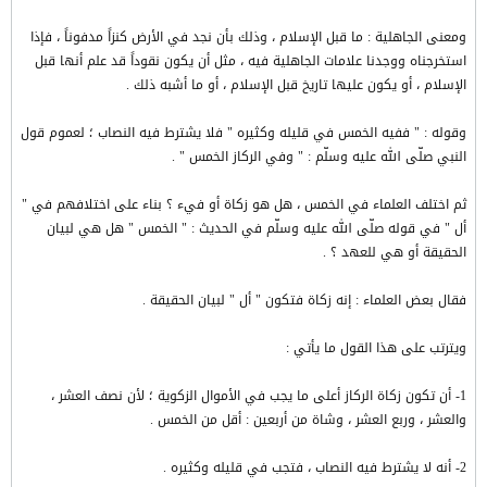
ومعنى الجاهلية : ما قبل الإسلام ، وذلك بأن نجد في الأرض كنزاً مدفوناً ، فإذا
استخرجناه ووجدنا علامات الجاهلية فيه ، مثل أن يكون نقوداً قد علم أنها قبل
الإسلام ، أو يكون عليها تاريخ قبل الإسلام ، أو ما أشبه ذلك .
وقوله : " ففيه الخمس في قليله وكثيره " فلا يشترط فيه النصاب ؛ لعموم قول
النبي صلّى الله عليه وسلّم : " وفي الركاز الخمس " .
ثم اختلف العلماء في الخمس ، هل هو زكاة أو فيء ؟ بناء على اختلافهم في "
أل " في قوله صلّى الله عليه وسلّم في الحديث : " الخمس " هل هي لبيان
الحقيقة أو هي للعهد ؟ .
فقال بعض العلماء : إنه زكاة فتكون " أل " لبيان الحقيقة .
ويترتب على هذا القول ما يأتي :
1- أن تكون زكاة الركاز أعلى ما يجب في الأموال الزكوية ؛ لأن نصف العشر ،
والعشر ، وربع العشر ، وشاة من أربعين : أقل من الخمس .
2- أنه لا يشترط فيه النصاب ، فتجب في قليله وكثيره .