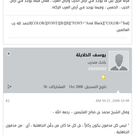
فإنه فرَّق بين ما يوجد في أرض الحرب وأرض العرب ، فقال فيما يوجد في أرض
الحرب : الخمس ، وفيما يوجد في أرض العرب الزكاة .
[COLOR="Teal"][FONT="Arial Black"][B][/B][/FONT][/COLOR]الحمد لله رب
العالمين
يوسف الخلايلة
باحث متدرب
تاريخ التسجيل:
Oct 2008
المشاركات:
56
#3
2008-10-08, 04:25 AM
وقال الشيخ محمد بن صالح العثيمين – رحمه الله - :
" ليس كل مدفون يكون ركازاً ، بل كل ما كان من دِفْن الجاهلية ، أي : من مدفون
الجاهلية .