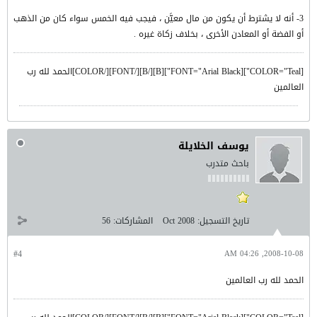
3- أنه لا يشترط أن يكون من مال معيَّن ، فيجب فيه الخمس سواء كان من الذهب
أو الفضة أو المعادن الأخرى ، بخلاف زكاة غيره .
[COLOR="Teal"][FONT="Arial Black"][B][/B][/FONT][/COLOR]الحمد لله رب
العالمين
يوسف الخلايلة
باحث متدرب
تاريخ التسجيل:
Oct 2008
المشاركات:
56
#4
2008-10-08, 04:26 AM
الحمد لله رب العالمين