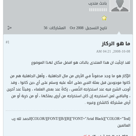
باحث متدرب
تاريخ التسجيل:
Oct 2008
المشاركات:
56
ما هو الركاز
#1
2008-10-08, 04:21 AM
لقد ارتأيت ان هذا المنتدى بالذات هو افضل مكان لهذا الموضوع
الرِّكاز هو ما وجد مدفوناً في الأرض من مال الجاهلية ، وأهل الجاهلية هم من
كانوا موجودين قبل بعثة النبي صلى الله عليه وسلم على أي دين كانوا ، وقد
أوجب الشرع فيه عند استخراجه الخُمس ، زكاةً عند بعض العلماء ، وفيئاً عند آخرين
، والباقي لمن استخرجه إن كان استخراجه من أرضٍ يملكها ، أو من خرِبة أو من
أرض مشتركة كالشارع وغيره .
[COLOR="Teal"][FONT="Arial Black"][B][/B][/FONT][/COLOR]الحمد لله رب
العالمين