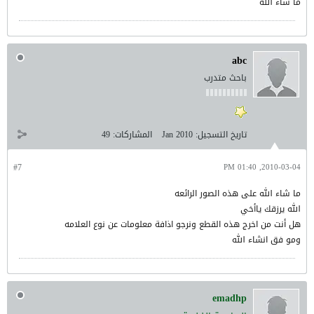
ما شاء الله
abc
باحث متدرب
تاريخ التسجيل:
Jan 2010
المشاركات:
49
#7
2010-03-04, 01:40 PM
ما شاء الله على هذه الصور الرائعه
الله يرزقك ياأخي
هل أنت من اخرج هذه القطع ونرجو اذافة معلومات عن نوع العلامه
ومو فق انشاء الله
emadhp