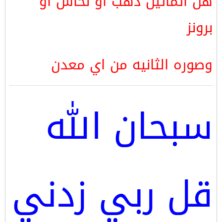
هل اتماثيل ذهب او نحاس او
برونز
وصوره الثانيه من اي معدن
سبحان الله
قل ربي زدني