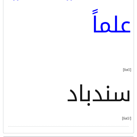
علماً
[fot1]
سندباد
[/fot1]