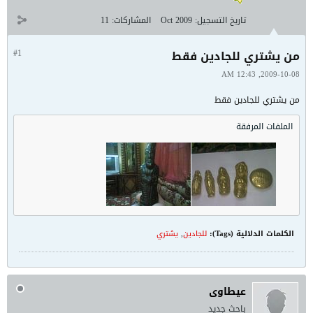
تاريخ التسجيل:
Oct 2009
المشاركات:
11
من يشتري للجادين فقط
#1
2009-10-08, 12:43 AM
من يشتري للجادين فقط
الملفات المرفقة
الكلمات الدلالية (Tags):
للجادين
,
يشتري
عيطاوى
باحث جديد