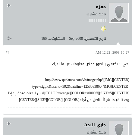
حمزه
باحث مشارك
تاريخ التسجيل:
Sep 2008
المشاركات:
166
#4
2009-10-27, 12:22 AM
اخي لا نكتفي بالصور ممكن معلومات عن ما لديك
[CENTER][IMG]http://www.qudamaa.com/vb/image.php?
type=sigpic&userid=392&dateline=1253583860[/IMG][/CENTER]
[CENTER][SIZE=5][COLOR=#0000ff][COLOR=orange]ليس للحياة قيمة إلا إذا
وجدنا فيها شيئاً نناضل من أجله[/COLOR] [/COLOR][/SIZE][/CENTER]
جاري البحث
باحث مشارك