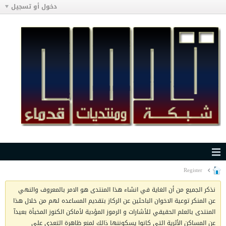
دخول أو تسجيل
Register
نذكر الجميع من أن الغاية في انشاء هذا المنتدى هو الامر بالمعروف والنهي
عن المنكر توعية الاخوان الباحثين عن الركاز بتقديم المساعده لهم من خلال هذا
المنتدى بالعلم الحقيقي للأشارات و الرموز المؤدية لأماكن الكنوز المخبأة بعيدآ
عن المساكن الأثرية التي كانوا يسكوننها ذالك لمنع ظاهرة التعدي على