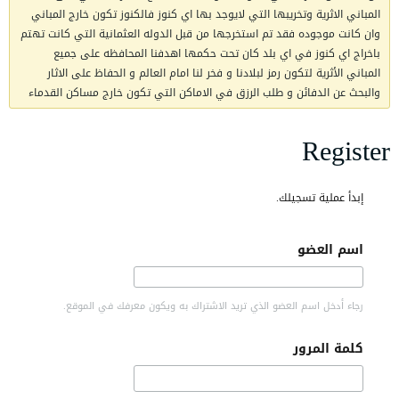
المباني الاثرية وتخريبها التي لايوجد بها اي كنوز فالكنوز تكون خارج المباني
وان كانت موجوده فقد تم استخرجها من قبل الدوله العثمانية التي كانت تهتم
باخراج اي كنوز في اي بلد كان تحت حكمها اهدفنا المحافظه على جميع
المباني الأثرية لتكون رمز لبلادنا و فخر لنا امام العالم و الحفاظ على الاثار
والبحث عن الدفائن و طلب الرزق في الاماكن التي تكون خارج مساكن القدماء
Register
إبدأ عملية تسجيلك.
اسم العضو
رجاء أدخل اسم العضو الذي تريد الاشتراك به ويكون معرفك في الموقع.
كلمة المرور