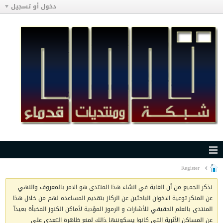
دخول أو تسجيل
Register
نذكر الجميع من أن الغاية في انشاء هذا المنتدى هو الامر بالمعروف والنهي
عن المنكر توعية الاخوان الباحثين عن الركاز بتقديم المساعده لهم من خلال هذا
المنتدى بالعلم الحقيقي للأشارات و الرموز المؤدية لأماكن الكنوز المخبأة بعيدآ
عن المساكن الأثرية التي كانوا يسكوننها ذالك لمنع ظاهرة التعدي على