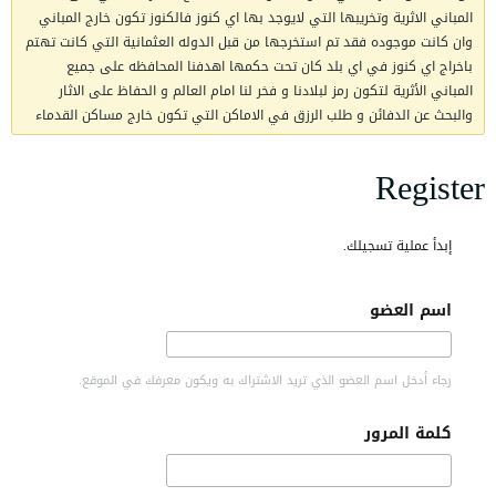
المباني الاثرية وتخريبها التي لايوجد بها اي كنوز فالكنوز تكون خارج المباني
وان كانت موجوده فقد تم استخرجها من قبل الدوله العثمانية التي كانت تهتم
باخراج اي كنوز في اي بلد كان تحت حكمها اهدفنا المحافظه على جميع
المباني الأثرية لتكون رمز لبلادنا و فخر لنا امام العالم و الحفاظ على الاثار
والبحث عن الدفائن و طلب الرزق في الاماكن التي تكون خارج مساكن القدماء
Register
إبدأ عملية تسجيلك.
اسم العضو
رجاء أدخل اسم العضو الذي تريد الاشتراك به ويكون معرفك في الموقع.
كلمة المرور