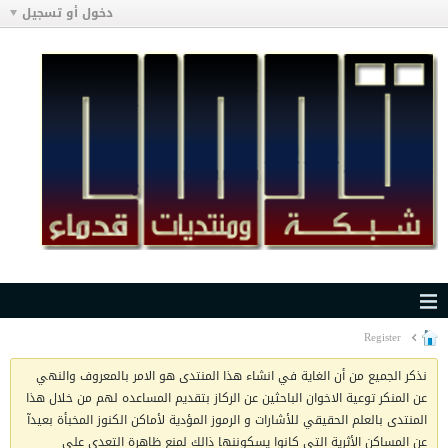
دخول أو تسجيل
Register
نذكر الجميع من أن الغاية في انشاء هذا المنتدى هو الامر بالمعروف والنهي
عن المنكر توعية الاخوان الباحثين عن الركاز بتقديم المساعده لهم من خلال هذا
المنتدى بالعلم الحقيقي للأشارات و الرموز المؤدية لأماكن الكنوز المخبأة بعيدآ
عن المساكن الأثرية التي كانوا يسكوننها ذالك لمنع ظاهرة التعدي على