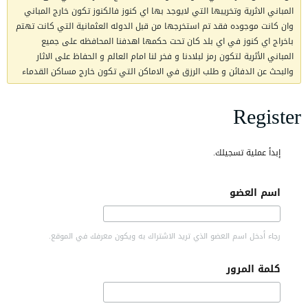
المباني الاثرية وتخريبها التي لايوجد بها اي كنوز فالكنوز تكون خارج المباني
وان كانت موجوده فقد تم استخرجها من قبل الدوله العثمانية التي كانت تهتم
باخراج اي كنوز في اي بلد كان تحت حكمها اهدفنا المحافظه على جميع
المباني الأثرية لتكون رمز لبلادنا و فخر لنا امام العالم و الحفاظ على الاثار
والبحث عن الدفائن و طلب الرزق في الاماكن التي تكون خارج مساكن القدماء
Register
إبدأ عملية تسجيلك.
اسم العضو
رجاء أدخل اسم العضو الذي تريد الاشتراك به ويكون معرفك في الموقع.
كلمة المرور