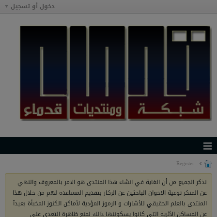
دخول أو تسجيل
Register
نذكر الجميع من أن الغاية في انشاء هذا المنتدى هو الامر بالمعروف والنهي
عن المنكر توعية الاخوان الباحثين عن الركاز بتقديم المساعده لهم من خلال هذا
المنتدى بالعلم الحقيقي للأشارات و الرموز المؤدية لأماكن الكنوز المخبأة بعيدآ
عن المساكن الأثرية التي كانوا يسكوننها ذالك لمنع ظاهرة التعدي على