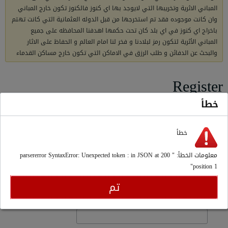
المباني الاثرية وتخريبها التي لايوجد بها اي كنوز فالكنوز تكون خارج المباني
وان كانت موجوده فقد تم استخرجها من قبل الدوله العثمانية التي كانت تهتم
باخراج اي كنوز في اي بلد كان تحت حكمها اهدفنا المحافظه على جميع
المباني الأثرية لتكون رمز لبلادنا و فخر لنا امام العالم و الحفاظ على الاثار
والبحث عن الدفائن و طلب الرزق في الاماكن التي تكون خارج مساكن القدماء
Register
خطأ
إبدأ عملية تسجيلك.
خطأ
اسم العضو
معلومات الخطأ: " 200 parsererror SyntaxError: Unexpected token : in JSON at
position 1"
رجاء أدخل اسم العضو الذي تريد الاشتراك به ويكون معرفك في الموقع.
تم
كلمة المرور