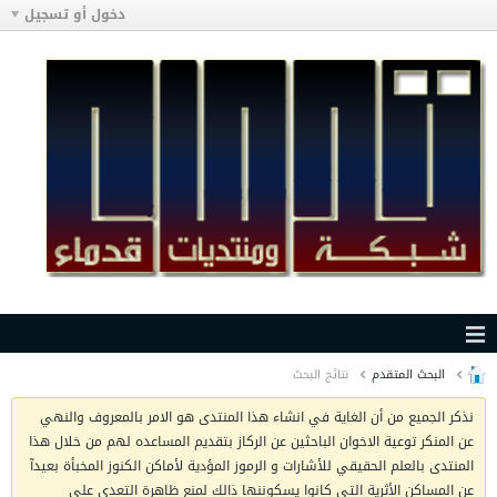
دخول أو تسجيل
البحث المتقدم
نتائج البحث
نذكر الجميع من أن الغاية في انشاء هذا المنتدى هو الامر بالمعروف والنهي
عن المنكر توعية الاخوان الباحثين عن الركاز بتقديم المساعده لهم من خلال هذا
المنتدى بالعلم الحقيقي للأشارات و الرموز المؤدية لأماكن الكنوز المخبأة بعيدآ
عن المساكن الأثرية التي كانوا يسكوننها ذالك لمنع ظاهرة التعدي على