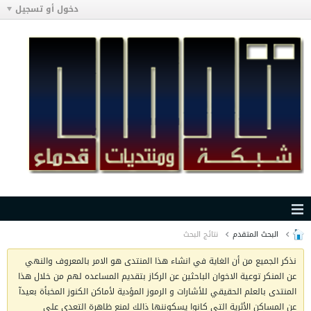
دخول أو تسجيل
البحث المتقدم
نتائج البحث
نذكر الجميع من أن الغاية في انشاء هذا المنتدى هو الامر بالمعروف والنهي
عن المنكر توعية الاخوان الباحثين عن الركاز بتقديم المساعده لهم من خلال هذا
المنتدى بالعلم الحقيقي للأشارات و الرموز المؤدية لأماكن الكنوز المخبأة بعيدآ
عن المساكن الأثرية التي كانوا يسكوننها ذالك لمنع ظاهرة التعدي على