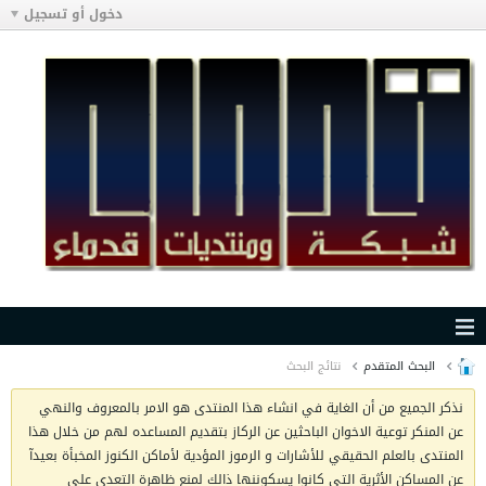
دخول أو تسجيل
البحث المتقدم
نتائج البحث
نذكر الجميع من أن الغاية في انشاء هذا المنتدى هو الامر بالمعروف والنهي
عن المنكر توعية الاخوان الباحثين عن الركاز بتقديم المساعده لهم من خلال هذا
المنتدى بالعلم الحقيقي للأشارات و الرموز المؤدية لأماكن الكنوز المخبأة بعيدآ
عن المساكن الأثرية التي كانوا يسكوننها ذالك لمنع ظاهرة التعدي على