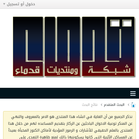
دخول أو تسجيل
البحث المتقدم
نتائج البحث
نذكر الجميع من أن الغاية في انشاء هذا المنتدى هو الامر بالمعروف والنهي
عن المنكر توعية الاخوان الباحثين عن الركاز بتقديم المساعده لهم من خلال هذا
المنتدى بالعلم الحقيقي للأشارات و الرموز المؤدية لأماكن الكنوز المخبأة بعيدآ
عن المساكن الأثرية التي كانوا يسكوننها ذالك لمنع ظاهرة التعدي على