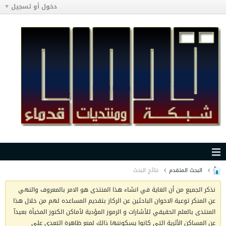
دخول أو تسجيل
البحث المتقدم
نتائج البحث
نذكر الجميع من أن الغاية في انشاء هذا المنتدى هو الامر بالمعروف والنهي
عن المنكر توعية الاخوان الباحثين عن الركاز بتقديم المساعده لهم من خلال هذا
المنتدى بالعلم الحقيقي للأشارات و الرموز المؤدية لأماكن الكنوز المخبأة بعيدآ
عن المساكن الأثرية التي كانوا يسكوننها ذالك لمنع ظاهرة التعدي على