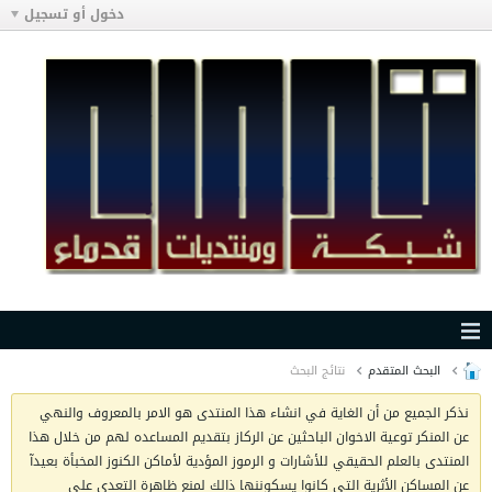
دخول أو تسجيل
البحث المتقدم
نتائج البحث
نذكر الجميع من أن الغاية في انشاء هذا المنتدى هو الامر بالمعروف والنهي
عن المنكر توعية الاخوان الباحثين عن الركاز بتقديم المساعده لهم من خلال هذا
المنتدى بالعلم الحقيقي للأشارات و الرموز المؤدية لأماكن الكنوز المخبأة بعيدآ
عن المساكن الأثرية التي كانوا يسكوننها ذالك لمنع ظاهرة التعدي على