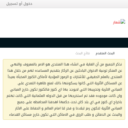
دخول أو تسجيل
البحث المتقدم
نتائج البحث
نذكر الجميع من أن الغاية في انشاء هذا المنتدى هو الامر بالمعروف والنهي
عن المنكر توعية الاخوان الباحثين عن الركاز بتقديم المساعده لهم من خلال هذا
المنتدى بالعلم الحقيقي للأشارات و الرموز المؤدية لأماكن الكنوز المخبأة بعيدآ
عن المساكن الأثرية التي كانوا يسكوننها ذالك لمنع ظاهرة التعدي على
المباني الاثرية وتخريبها التي لايوجد بها اي كنوز فالكنوز تكون خارج المباني
وان كانت موجوده فقد تم استخرجها من قبل الدوله العثمانية التي كانت تهتم
باخراج اي كنوز في اي بلد كان تحت حكمها اهدفنا المحافظه على جميع
المباني الأثرية لتكون رمز لبلادنا و فخر لنا امام العالم و الحفاظ على الاثار
والبحث عن الدفائن و طلب الرزق في الاماكن التي تكون خارج مساكن القدماء