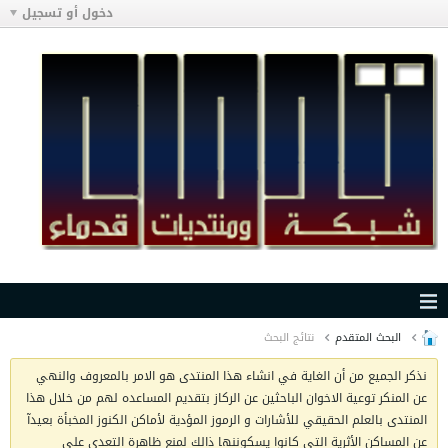
دخول أو تسجيل
البحث المتقدم
نتائج البحث
نذكر الجميع من أن الغاية في انشاء هذا المنتدى هو الامر بالمعروف والنهي
عن المنكر توعية الاخوان الباحثين عن الركاز بتقديم المساعده لهم من خلال هذا
المنتدى بالعلم الحقيقي للأشارات و الرموز المؤدية لأماكن الكنوز المخبأة بعيدآ
عن المساكن الأثرية التي كانوا يسكوننها ذالك لمنع ظاهرة التعدي على