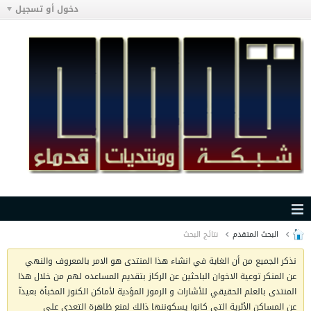
دخول أو تسجيل
البحث المتقدم
نتائج البحث
نذكر الجميع من أن الغاية في انشاء هذا المنتدى هو الامر بالمعروف والنهي
عن المنكر توعية الاخوان الباحثين عن الركاز بتقديم المساعده لهم من خلال هذا
المنتدى بالعلم الحقيقي للأشارات و الرموز المؤدية لأماكن الكنوز المخبأة بعيدآ
عن المساكن الأثرية التي كانوا يسكوننها ذالك لمنع ظاهرة التعدي على