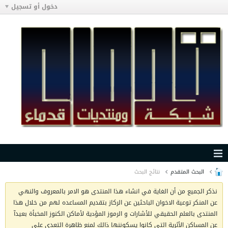
دخول أو تسجيل
البحث المتقدم
نتائج البحث
نذكر الجميع من أن الغاية في انشاء هذا المنتدى هو الامر بالمعروف والنهي
عن المنكر توعية الاخوان الباحثين عن الركاز بتقديم المساعده لهم من خلال هذا
المنتدى بالعلم الحقيقي للأشارات و الرموز المؤدية لأماكن الكنوز المخبأة بعيدآ
عن المساكن الأثرية التي كانوا يسكوننها ذالك لمنع ظاهرة التعدي على