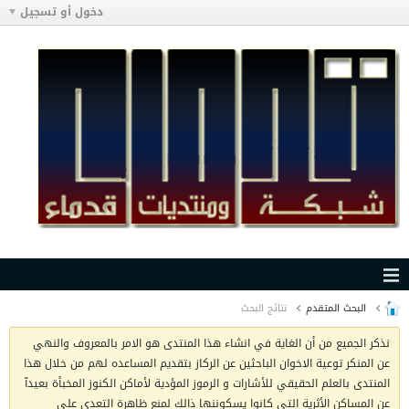
دخول أو تسجيل
البحث المتقدم
نتائج البحث
نذكر الجميع من أن الغاية في انشاء هذا المنتدى هو الامر بالمعروف والنهي
عن المنكر توعية الاخوان الباحثين عن الركاز بتقديم المساعده لهم من خلال هذا
المنتدى بالعلم الحقيقي للأشارات و الرموز المؤدية لأماكن الكنوز المخبأة بعيدآ
عن المساكن الأثرية التي كانوا يسكوننها ذالك لمنع ظاهرة التعدي على