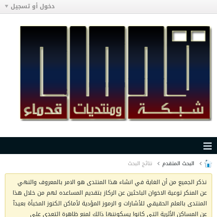
دخول أو تسجيل
البحث المتقدم
نتائج البحث
نذكر الجميع من أن الغاية في انشاء هذا المنتدى هو الامر بالمعروف والنهي
عن المنكر توعية الاخوان الباحثين عن الركاز بتقديم المساعده لهم من خلال هذا
المنتدى بالعلم الحقيقي للأشارات و الرموز المؤدية لأماكن الكنوز المخبأة بعيدآ
عن المساكن الأثرية التي كانوا يسكوننها ذالك لمنع ظاهرة التعدي على