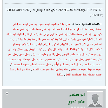
[CENTER][B][COLOR=indigo][SIZE=7]كل عاااام وانتم بخير[/SIZE][/COLOR][/B]
[/CENTER]
الكلمات الدلالية (Tags):
إشارة زائد صغيرة
,
ارنب حفر
,
ارنب نفر
,
ارنب نفر امام
عينيه رسمة شباك
,
ارنب نفر امامه السمكه
,
ارنب نفر امامه باب
,
ارنب نفر امامه
كرسي
,
ارنب نفر امامه مثلث
,
ارنب نفر مطعون برمح
,
اشارة جمل نفر
,
اشارة قرد ذيله
للخلف
,
اشارة قرد في رقبته جنزير
,
اشارة قرد مجسم داخل مغارة
,
اشارة قرد يمد
لسانه
,
افعى نفر
,
افعي حفر
,
الخبراء
,
الدخول
,
الرجاء
,
بتراب
,
بصطار تركي
,
بصطار
تركي داخل قبر
,
بقرة بطنها حامل
,
بنك مال يهودي
,
تبة صغيرة
,
جرن مغلق بالصخر
,
جرن وبصمة
,
جمل بارك على الارض
,
جمل جالس وعليه صناديق
,
جمل حفر
,
جمل حفر
بذيل مستقيم
,
جمل دون ذيل
,
جمل ذيله مستقيم
,
جمل كامل الاوصاف وله ذنبجمل
يركب عليه انسان
,
جمل كامل مقطوع الرأس
,
جمل يسحبه انسان
,
حدود السعودية
,
حدود سوريا
,
حدود فلسطين
,
حية رصاص
,
حية مع انحناء للخلف
,
حية مع لسان
,
حية
معها بصمة
,
حية مقطوعه الذيل
,
للغاية
ابو سلمى
عضو فخري