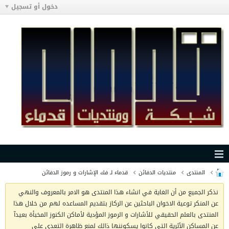
دخول أو تسجيل
المنتدى
منتديات الدفائن
قدماء لـ فك الإشارات و رموز الدفائن
نذكر الجميع من أن الغاية في انشاء هذا المنتدى هو الامر بالمعروف والنهي
عن المنكر توعية الاخوان الباحثين عن الركاز بتقديم المساعده لهم من خلال هذا
المنتدى بالعلم الحقيقي للأشارات و الرموز المؤدية لأماكن الكنوز المخبأة بعيدآ
عن المساكن الأثرية التي كانوا يسكوننها ذالك لمنع ظاهرة التعدي على