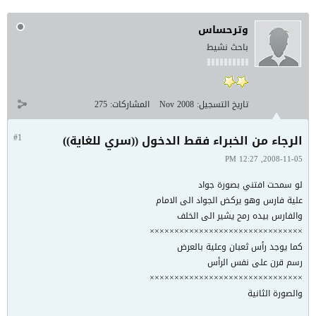
وترحساس
باحث نشيط
تاريخ التسجيل:
Nov 2008
المشاركات:
275
الرجاء من الخبراء فقط الدخول ((سري للغاية))
#1
2008-11-05, 12:27 PM
لو سمحت افتني بصورة جواد
علية فارس وهو يركض الجواد الى الامام
والفارس بيده رمح يشير الى الخلف
×××××××××××××××××××××××××××××××
كما يوجد رأس ثعبان وعلية بالعرض
رسم قرن على نفس الرأس
×××××××××××××××××××××××××××××××
والصورة الثانية