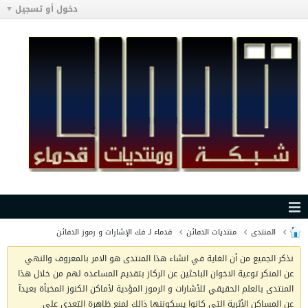
دخول أو تسجيل
المنتدى
منتديات الدفائن
قدماء لـ فك الإشارات و رموز الدفائن
نذكر الجميع من أن الغاية في انشاء هذا المنتدى هو الامر بالمعروف والنهي
عن المنكر توعية الاخوان الباحثين عن الركاز بتقديم المساعده لهم من خلال هذا
المنتدى بالعلم الحقيقي للأشارات و الرموز المؤدية لأماكن الكنوز المخبأة بعيدآ
عن المساكن الأثرية التي كانوا يسكوننها ذالك لمنع ظاهرة التعدي على