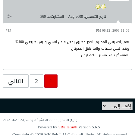
تاريخ التسجيل:
Aug 2008
المشاركات:
360
#15
2008-11-08, 08:12 PM
نعم ياصديقي المحترم الحجر مطبق بفعل فاعل انسي وليس طبيعي 100%
وهذا ليس بسيالة وانما شق الحجرتان
المعسكر يبعد مسير ساعة لرجل .
1
2
التالي
جميع الحقوق محفوظة لشبكة ومنتديات قدماء 2023
Powered by
vBulletin®
Version 5.6.5
Copyright © 2026 MH Sub I, LLC dba vBulletin. All rights reserved.