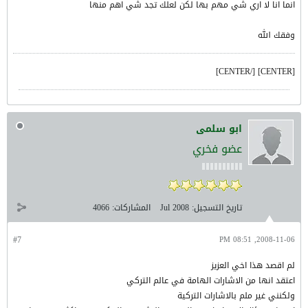
انما انا لا اري شي مهم بها لكن لعلك تجد شي اهم منها
وفقك الله
[CENTER] [/CENTER]
ابو سلمى
عضو فخري
تاريخ التسجيل:
Jul 2008
المشاركات:
4066
#7
2008-11-06, 08:51 PM
لم اقصد هذا اخي العزيز
اعتقد انها من الاشارات الهامة في عالم التركي
ولكنني غير ملم بالاشارات التركية