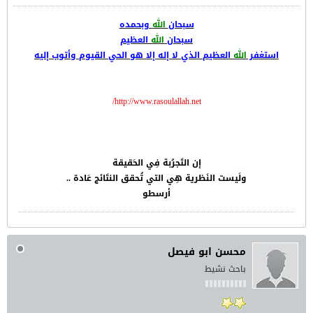
سبحان
الله
وبحمده
سبحان
الله
العظيم
استغفر
الله
العظيم الذي لا إله إلا هو الحي القيوم وأتوب إليه
http://www.rasoulallah.net/
إن التَجرُبة فِي الحَقيقة
ولَيست النَظرية هِي التي تُحقق النتَائج عَادة ..
أرسطو
محسن ابو فيصل
باحث نشيط