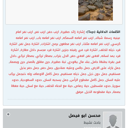
الكلمات الدلالية (Tags):
إشارة زائد صغيرة
,
ارنب حفر
,
ارنب نفر
,
ارنب نفر امام
عينيه رسمة شباك
,
ارنب نفر امامه السمكه
,
ارنب نفر امامه باب
,
ارنب نفر امامه
كرسي
,
ارنب نفر امامه مثلث
,
ارنب نفر مطعون برمح
,
اشارات
,
اشارة جمل نفر
,
اشارة
قرد ذيله للخلف
,
اشارة قرد في رقبته جنزير
,
اشارة قرد مجسم داخل مغارة
,
اشارة
قرد يمد لسانه
,
افعى نفر
,
افعي حفر
,
الحل
,
بتراب
,
بصطار تركي
,
بصطار تركي داخل
قبر
,
بقرة بطنها حامل
,
بنك مال يهودي
,
تبة صغيرة
,
جرن مغلق بالصخر
,
جرن وبصمة
,
جمل بارك على الارض
,
جمل جالس وعليه صناديق
,
جمل حفر
,
جمل حفر بذيل
مستقيم
,
جمل دون ذيل
,
جمل ذيله مستقيم
,
جمل كامل الاوصاف وله ذنبجمل يركب
عليه انسان
,
جمل كامل مقطوع الرأس
,
جمل يسحبه انسان
,
حدود السعودية
,
حدود
سوريا
,
حدود فلسطين
,
حية رصاص
,
حية مع انحناء للخلف
,
حية مع لسان
,
حية معها
بصمة
,
حية مقطوعه الذيل
,
مرفق
محسن ابو فيصل
باحث نشيط