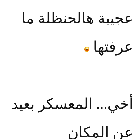
عجيبة هالحنظلة ما
عرفتها
أخي... المعسكر بعيد
عن المكان