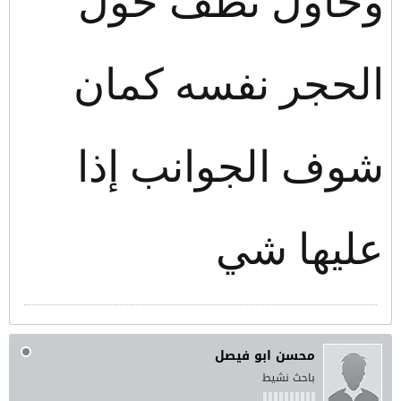
وحاول نظف حول
الحجر نفسه كمان
شوف الجوانب إذا
عليها شي
محسن ابو فيصل
باحث نشيط