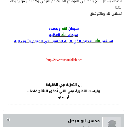
انصحك بسؤال الاخ باحث في الموضوع المثبت عن التركي وهو اكثر من يفيدك
بهذا
تحياتي لك وبالتوفيق
سبحان
الله
وبحمده
سبحان
الله
العظيم
استغفر
الله
العظيم الذي لا إله إلا هو الحي القيوم وأتوب إليه
http://www.rasoulallah.net/
إن التَجرُبة فِي الحَقيقة
ولَيست النَظرية هِي التي تُحقق النتَائج عَادة ..
أرسطو
محسن ابو فيصل