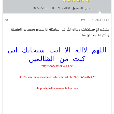
تاريخ التسجيل:
Nov 2008
المشاركات:
3895
#8
2008-11-08, 10:37 PM
مشكور اخ مستكشف وجزاك الله خير المشكلة انا مسافر وبعيد عن المنطقة
ولكن لنا عودة ان شاء اللة
اللهم لااله الا انت سبحانك اني
كنت من الظالمين
http://www.rasoulallah.net/
http://www.qudamaa.com/vb/showthread.php?12774-%28-%29
http://almhalhal.maktoobblog.com/