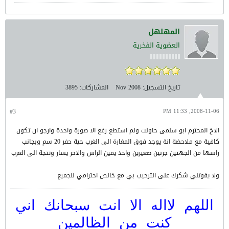
المهلهل
العضوية الفخرية
تاريخ التسجيل:
Nov 2008
المشاركات:
3895
#3
2008-11-06, 11:33 PM
الاخ المحترم ابو سلمى حاولت ولم استطع رفع الا صورة واحدة وارجو ان تكون
كافية مع ملاحضة انة يوجد فوق المغارة الى الغرب حية حفر 20 سم وبجانب
راسها من الجهتين جرنين صغيرين واحد يمين الراس والاخر يسار وتتجة الى الغرب
ولا يفوتني شكرك على الترحيب بي مع خالص احترامي للجميع
اللهم لااله الا انت سبحانك اني
كنت من الظالمين