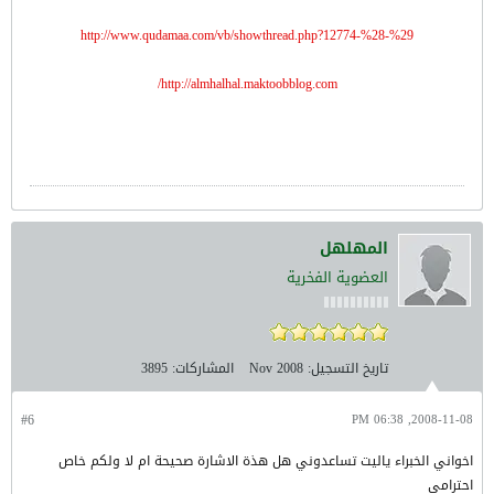
http://www.qudamaa.com/vb/showthread.php?12774-%28-%29
http://almhalhal.maktoobblog.com/
المهلهل
العضوية الفخرية
تاريخ التسجيل:
Nov 2008
المشاركات:
3895
#6
2008-11-08, 06:38 PM
اخواني الخبراء ياليت تساعدوني هل هذة الاشارة صحيحة ام لا ولكم خاص
احترامي