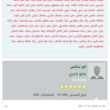
كرسي
,
ارنب نفر امامه مثلث
,
ارنب نفر مطعون برمح
,
اشارة جمل نفر
,
اشارة قرد ذيله
للخلف
,
اشارة قرد في رقبته جنزير
,
اشارة قرد مجسم داخل مغارة
,
اشارة قرد يمد
لسانه
,
افعى نفر
,
افعي حفر
,
بتراب
,
بصطار تركي
,
بصطار تركي داخل قبر
,
بقرة
بطنها حامل
,
بنك مال يهودي
,
تبة صغيرة
,
جرن مغلق بالصخر
,
جرن وبصمة
,
جمل بارك
على الارض
,
جمل جالس وعليه صناديق
,
جمل حفر
,
جمل حفر بذيل مستقيم
,
جمل
دون ذيل
,
جمل ذيله مستقيم
,
جمل كامل الاوصاف وله ذنبجمل يركب عليه انسان
,
جمل كامل مقطوع الرأس
,
جمل يسحبه انسان
,
حدود السعودية
,
حدود سوريا
,
حدود
فلسطين
,
حية رصاص
,
حية مع انحناء للخلف
,
حية مع لسان
,
حية معها بصمة
,
حية
مقطوعه الذيل
,
عقرب
ابو سلمى
عضو فخري
تاريخ التسجيل:
Jul 2008
المشاركات:
4066
#2
2008-11-06, 11:30 PM