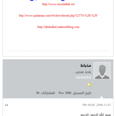
http://www.rasoulallah.net/
http://www.qudamaa.com/vb/showthread.php?12774-%28-%29
http://almhalhal.maktoobblog.com/
مخباط
باحث متدرب
تاريخ التسجيل:
Nov 2008
المشاركات:
96
#4
2008-11-07, 09:00 PM
بسم الله الرحمن الرحيم