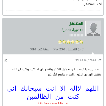
أهلا بالمهلهل
المهلهل
العضوية الفخرية
تاريخ التسجيل:
Nov 2008
المشاركات:
3895
#5
2008-11-07, 09:16 PM
الله محييك يااخ مخباط ولك جزيل الشكر ونتمنى ان نستفيد ونفيد ان شاء الله
وننتضر الرد من الاخوان الخبراء جزاهم الله خير
اللهم لااله الا انت سبحانك اني
كنت من الظالمين
http://www.rasoulallah.net/