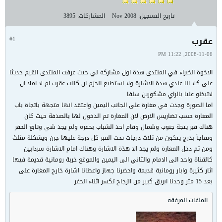
تاريخ التسجيل:
Nov 2008
المشاركات:
3895
عقرب
#1
2008-11-06, 11:22 PM
الاخوة الخبراء في المنتدى هذة اول مشاركة لي حيث عرفت المنتدى القيم حديثا
على كلا انا عندي هذة الاشارة ولا استطيع الجزم ان كانت عقرب ام لا املا ان
لاتبخلو عليا بالراي مشكورين سلفا
اما الصورة وجدت في مغارة على الجانب اليمين واعتقد انها متجهة باتجاة باب
المغارة حسب تضاريس الارض لان المغارة تم الدخول لها بالصدفة حيث كان
هناك قبر يتجة جنوب وشمال وقام احد الشباب بحفرة ولم يجد شي وتابع الحفر
وتفاجأ بدرج يتكون من ثلاث درجات تحت القبر كل درجة عليها جرن ويشكلة مثلث
ومن ثم دخل المغارة ولم يجد الا هذة الاشارة وهناك امام الاشارة سردابين
كالقناة واحد الى الامام والثاني الى اليمين والموقع خربة رومانية قديمة فيها
اثار كثيرة وابار رومانية قديمة واحضرنا جهاز واعطانا اشارة خارج المغارة على
بعد 15 متر وجدنا ابريق كبير من الزجاج تكسر اثناء الحفر
الملفات المرفقة