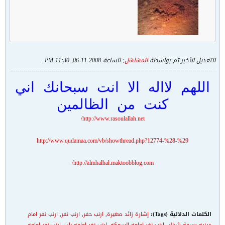
التعديل الأخير تم بواسطة
المهلهل
; الساعة
2008-11-06, 11:30 PM
.
اللهم لااله الا انت سبحانك اني
كنت من الظالمين
http://www.rasoulallah.net/
http://www.qudamaa.com/vb/showthread.php?12774-%28-%29
http://almhalhal.maktoobblog.com/
الكلمات الدلالية (Tags):
إشارة زائد صغيرة
,
ارنب حفر
,
ارنب نفر
,
ارنب نفر امام
عينيه رسمة شباك
,
ارنب نفر امامه السمكه
,
ارنب نفر امامه باب
,
ارنب نفر امامه