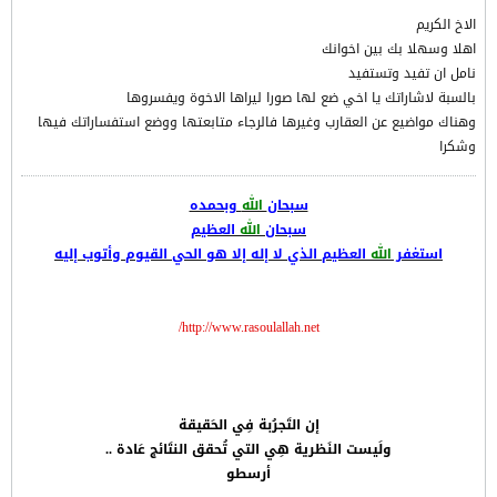
الاخ الكريم
اهلا وسهلا بك بين اخوانك
نامل ان تفيد وتستفيد
بالسبة لاشاراتك يا اخي ضع لها صورا ليراها الاخوة ويفسروها
وهناك مواضيع عن العقارب وغيرها فالرجاء متابعتها ووضع استفساراتك فيها
وشكرا
سبحان
الله
وبحمده
سبحان
الله
العظيم
استغفر
الله
العظيم الذي لا إله إلا هو الحي القيوم وأتوب إليه
http://www.rasoulallah.net/
إن التَجرُبة فِي الحَقيقة
ولَيست النَظرية هِي التي تُحقق النتَائج عَادة ..
أرسطو