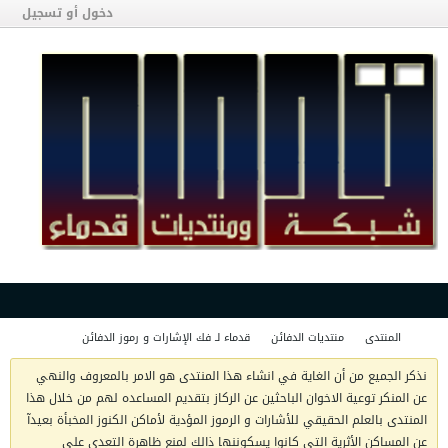
دخول أو تسجيل
المنتدى
منتديات الدفائن
قدماء لـ فك الإشارات و رموز الدفائن
نذكر الجميع من أن الغاية في انشاء هذا المنتدى هو الامر بالمعروف والنهي
عن المنكر توعية الاخوان الباحثين عن الركاز بتقديم المساعده لهم من خلال هذا
المنتدى بالعلم الحقيقي للأشارات و الرموز المؤدية لأماكن الكنوز المخبأة بعيدآ
عن المساكن الأثرية التي كانوا يسكوننها ذالك لمنع ظاهرة التعدي على