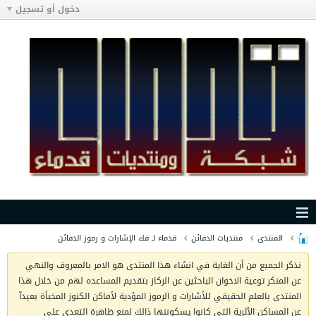
دخول أو تسجيل
المنتدى
منتديات الدفائن
قدماء لـ فك الإشارات و رموز الدفائن
نذكر الجميع من أن الغاية في انشاء هذا المنتدى هو الامر بالمعروف والنهي
عن المنكر توعية الاخوان الباحثين عن الركاز بتقديم المساعده لهم من خلال هذا
المنتدى بالعلم الحقيقي للأشارات و الرموز المؤدية لأماكن الكنوز المخبأة بعيدآ
عن المساكن الأثرية التي كانوا يسكوننها ذالك لمنع ظاهرة التعدي على