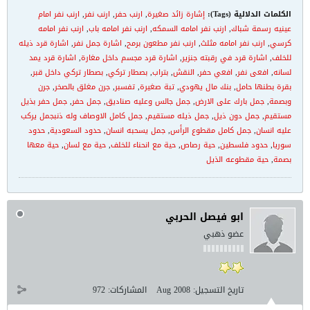
الكلمات الدلالية (Tags):
إشارة زائد صغيرة
,
ارنب حفر
,
ارنب نفر
,
ارنب نفر امام
عينيه رسمة شباك
,
ارنب نفر امامه السمكه
,
ارنب نفر امامه باب
,
ارنب نفر امامه
كرسي
,
ارنب نفر امامه مثلث
,
ارنب نفر مطعون برمح
,
اشارة جمل نفر
,
اشارة قرد ذيله
للخلف
,
اشارة قرد في رقبته جنزير
,
اشارة قرد مجسم داخل مغارة
,
اشارة قرد يمد
لسانه
,
افعى نفر
,
افعي حفر
,
النقش
,
بتراب
,
بصطار تركي
,
بصطار تركي داخل قبر
,
بقرة بطنها حامل
,
بنك مال يهودي
,
تبة صغيرة
,
تفسبر
,
جرن مغلق بالصخر
,
جرن
وبصمة
,
جمل بارك على الارض
,
جمل جالس وعليه صناديق
,
جمل حفر
,
جمل حفر بذيل
مستقيم
,
جمل دون ذيل
,
جمل ذيله مستقيم
,
جمل كامل الاوصاف وله ذنبجمل يركب
عليه انسان
,
جمل كامل مقطوع الرأس
,
جمل يسحبه انسان
,
حدود السعودية
,
حدود
سوريا
,
حدود فلسطين
,
حية رصاص
,
حية مع انحناء للخلف
,
حية مع لسان
,
حية معها
بصمة
,
حية مقطوعه الذيل
ابو فيصل الحربي
عضو ذهبي
تاريخ التسجيل:
Aug 2008
المشاركات:
972