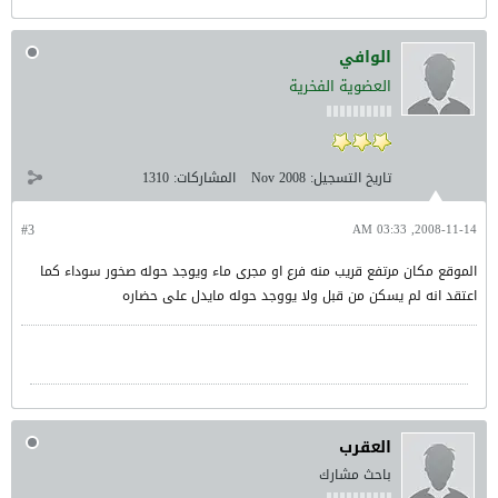
الوافي
العضوية الفخرية
تاريخ التسجيل:
Nov 2008
المشاركات:
1310
#3
2008-11-14, 03:33 AM
الموقع مكان مرتفع قريب منه فرع او مجرى ماء ويوجد حوله صخور سوداء كما
اعتقد انه لم يسكن من قبل ولا يووجد حوله مايدل على حضاره
العقرب
باحث مشارك