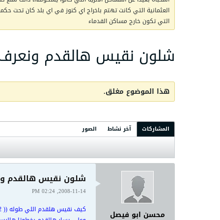
العثمانية التي كانت تهتم باخراج اي كنوز في اي بلد كان تحت حكمها 
التي تكون خارج مساكن القدماء
شلون نقيس هالقدم ونعرف 
هذا الموضوع مغلق.
المشاركات
آخر نشاط
الصور
شلون نقيس هالقدم ونع
2008-11-14, 02:24 PM
كيف نقيس هلقدم اللي طوله (( 12سم))
محسن ابو فيصل