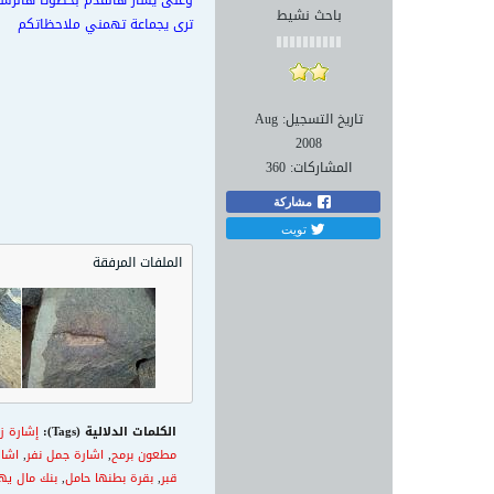
وعلى يسار هالقدم بخطوتا هالرس
باحث نشيط
ترى يجماعة تهمني ملاحظاتكم
تاريخ التسجيل:
Aug
2008
المشاركات:
360
مشاركة
تويت
الملفات المرفقة
الكلمات الدلالية (Tags):
إشارة ز
مطعون برمح
,
اشارة جمل نفر
,
اشار
قبر
,
بقرة بطنها حامل
,
بنك مال يه