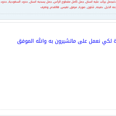
نبجمل يركب عليه انسان
,
جمل كامل مقطوع الرأس
,
جمل يسحبه انسان
,
حدود السعودية
,
حدود 
ه الذيل
,
دفينه
,
شلون
,
صورة
,
مرفق
,
نقيس
,
هالقدم
,
ونعرف
خوة لكي نعمل على ماتشيرون به والله الموفق