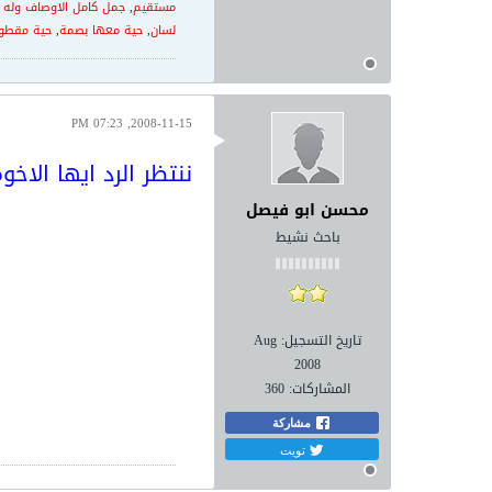
مستقيم
,
جمل كامل الاوصاف وله ذ
لسان
,
حية معها بصمة
,
حية مقطوع
2008-11-15, 07:23 PM
ننتظر الرد ايها الا
محسن ابو فيصل
باحث نشيط
تاريخ التسجيل:
Aug
2008
المشاركات:
360
مشاركة
تويت