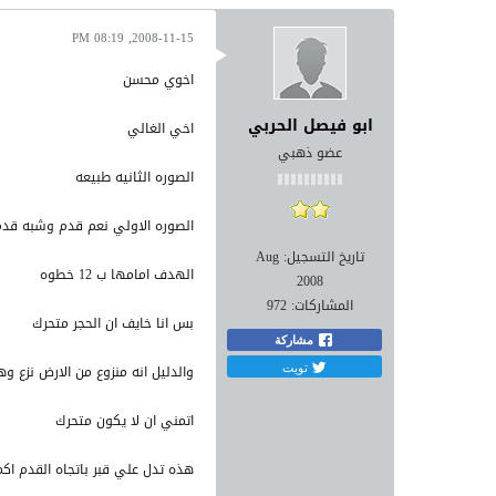
2008-11-15, 08:19 PM
اخوي محسن
ابو فيصل الحربي
اخي الغالي
عضو ذهبي
الصوره الثانيه طبيعه
الصوره الاولي نعم قدم وشبه قدم
تاريخ التسجيل:
Aug
الهدف امامها ب 12 خطوه
2008
المشاركات:
972
بس انا خايف ان الحجر متحرك
مشاركة
تويت
والدليل انه منزوع من الارض نزع وه
اتمني ان لا يكون متحرك
هذه تدل علي قبر باتجاه القدم اكمل سيرك ل 12 