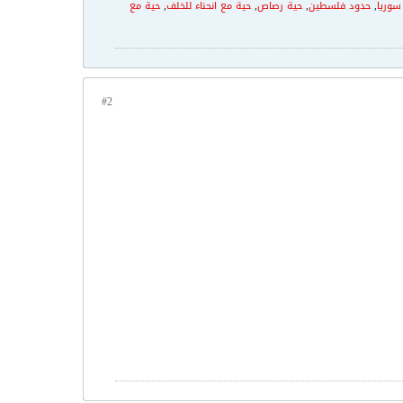
سوريا
,
حدود فلسطين
,
حية رصاص
,
حية مع انحناء للخلف
,
حية مع
#2