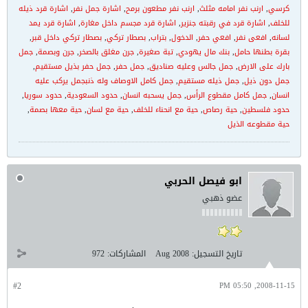
كرسي
,
ارنب نفر امامه مثلث
,
ارنب نفر مطعون برمح
,
اشارة جمل نفر
,
اشارة قرد ذيله
للخلف
,
اشارة قرد في رقبته جنزير
,
اشارة قرد مجسم داخل مغارة
,
اشارة قرد يمد
لسانه
,
افعى نفر
,
افعي حفر
,
الدخول
,
بتراب
,
بصطار تركي
,
بصطار تركي داخل قبر
,
بقرة بطنها حامل
,
بنك مال يهودي
,
تبة صغيرة
,
جرن مغلق بالصخر
,
جرن وبصمة
,
جمل
بارك على الارض
,
جمل جالس وعليه صناديق
,
جمل حفر
,
جمل حفر بذيل مستقيم
,
جمل دون ذيل
,
جمل ذيله مستقيم
,
جمل كامل الاوصاف وله ذنبجمل يركب عليه
انسان
,
جمل كامل مقطوع الرأس
,
جمل يسحبه انسان
,
حدود السعودية
,
حدود سوريا
,
حدود فلسطين
,
حية رصاص
,
حية مع انحناء للخلف
,
حية مع لسان
,
حية معها بصمة
,
حية مقطوعه الذيل
ابو فيصل الحربي
عضو ذهبي
تاريخ التسجيل:
Aug 2008
المشاركات:
972
#2
2008-11-15, 05:50 PM