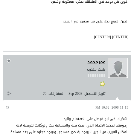
اخوي هل يوجد في المنطقه صخره مستويه وكبيره
الجرن المربع يدل علي قبر محفور في الصخر
[CENTER] [/CENTER]
عمرمحمد
باحث متدرب
تاريخ التسجيل:
Sep 2008
المشاركات:
70
#3
2008-11-15, 10:02 PM
اشكرك اخى ابو فيصل على الاهتمام والرد
ارجومنك تحديد الاتجاة الدى ابحت فية والمسافة حت ولوكانت تقريبية لانة
المكان القريب من الجرن لايوجد بة حجر مستوى وتوجد حجارة على بعد مسافة