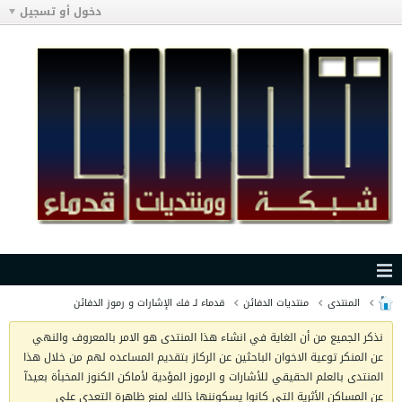
دخول أو تسجيل
المنتدى
منتديات الدفائن
قدماء لـ فك الإشارات و رموز الدفائن
نذكر الجميع من أن الغاية في انشاء هذا المنتدى هو الامر بالمعروف والنهي
عن المنكر توعية الاخوان الباحثين عن الركاز بتقديم المساعده لهم من خلال هذا
المنتدى بالعلم الحقيقي للأشارات و الرموز المؤدية لأماكن الكنوز المخبأة بعيدآ
عن المساكن الأثرية التي كانوا يسكوننها ذالك لمنع ظاهرة التعدي على