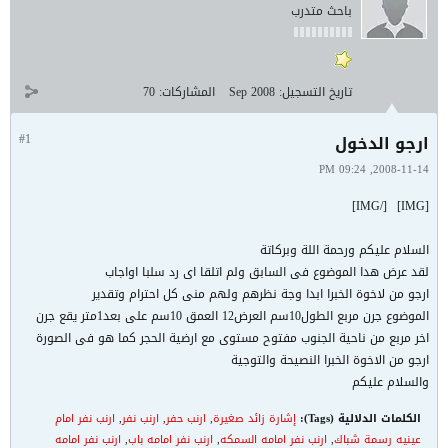
باحث متدرب
تاريخ التسجيل:
Sep 2008
المشاركات:
70
ارجو الدخول
#1
2008-11-14, 09:24 PM
[/IMG]
[IMG]
السلام عليكم ورحمة اللة وبركاتة
لقد عرض هدا الموضوع فى السابق ولم اتلقا اى رد سلبا اواجاب
ارجو من لاخوة الخبرا ابدا وجة نظرهم ولهم منى كل احترام وتقدير
الموضوع جرن مربع الطول10سم العرض12 العمق 10سم على بعد1متر يقع جرن
اخر مربع من ناحية الجنوب مفتوح مستوى مع ارضية الحجر كما هو فى الصورة
ارجو من الاخوة الخبرا النصيحة والتوجية
والسلام عليكم
الكلمات الدلالية (Tags):
إشارة زائد صغيرة
,
ارنب حفر
,
ارنب نفر
,
ارنب نفر امام
عينيه رسمة شباك
,
ارنب نفر امامه السمكه
,
ارنب نفر امامه باب
,
ارنب نفر امامه