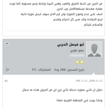
من الجرن من ناحية الشرق والغرب وهى كبيرة وتابتة وغير مستوية كما توجد
مغارة مهدمة مسافة80متر غرب الجرن
اسف على عدم وضوح الصورة وان لزم الامر سوف ارسل صورة تانية
ارجو الايفادة ولك منى كل احترام وتقدير
والسلام عليكم
ابو فيصل الحربي
عضو ذهبي
تاريخ التسجيل:
Aug 2008
المشاركات:
972
#4
2008-11-15, 11:23 PM
حاول ان تاتي بصوره حديثه لكي نري اي من الجرون هذه به سيال
وماذا يوجد في المنطقه الغربيه منها