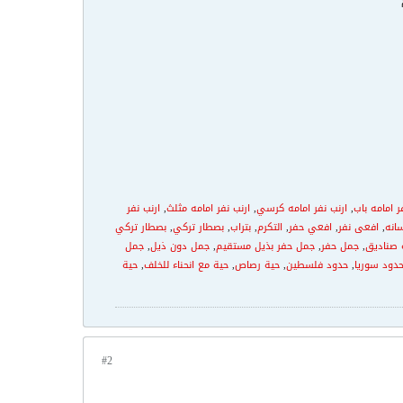
ر امامه باب
,
ارنب نفر امامه كرسي
,
ارنب نفر امامه مثلث
,
ارنب نفر
انه
,
افعى نفر
,
افعي حفر
,
التكرم
,
بتراب
,
بصطار تركي
,
بصطار تركي
 صناديق
,
جمل حفر
,
جمل حفر بذيل مستقيم
,
جمل دون ذيل
,
جمل
دود سوريا
,
حدود فلسطين
,
حية رصاص
,
حية مع انحناء للخلف
,
حية
#2