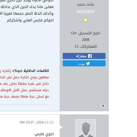
اخواني الاعزاء يوجد جرن دائري تقريبا 35سم ثم يتوسطه جرن مخروطي ينتهي بالعمق صفر ويوجد سيال طوله تقري
باحث جديد
فعلى ماذا يدك الجرن الذي بداخل
وكذلك الدلة الحفر حجمها تقريبا 60سم بيد الدله سيال ينزل الى الاسفل ويلتقي بسيال اخر نازل من باب الدله
اخوكم فارس العلي واشكركم
تاريخ التسجيل:
Oct
2008
المشاركات:
13
مشاركة
تويت
الكلمات الدلالية (Tags):
إشارة ز
مطعون برمح
,
اشارة جمل نفر
,
اشار
داخل قبر
,
بقرة بطنها حامل
,
بنك م
ذيله مستقيم
,
جمل كامل الاوصاف 
مع لسان
,
حية معها بصمة
,
حية مق
2008-11-15, 09:07 PM
اخوي فارس