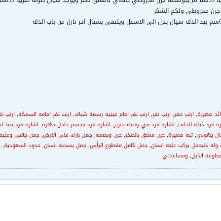
با 55سم
ه جرن مخروطي ولكم الشكر
ائد صغيرة
,
ارنب حفر
,
ارنب نفر
,
ارنب نفر امام عينيه رسمة شباك
,
ارنب نفر امامه السمكه
,
ارنب نف
ة قرد ذيله للخلف
,
اشارة قرد في رقبته جنزير
,
اشارة قرد مجسم داخل مغارة
,
اشارة قرد يمد لس
ال يهودي
,
تبة صغيرة
,
جرن مغلق بالصخر
,
جرن وبصمة
,
جمل بارك على الارض
,
جمل جالس وعليه
وله ذنبجمل يركب عليه انسان
,
جمل كامل مقطوع الرأس
,
جمل يسحبه انسان
,
حدود السعودية
,
ح
طوعه الذيل
,
ومساعدتي