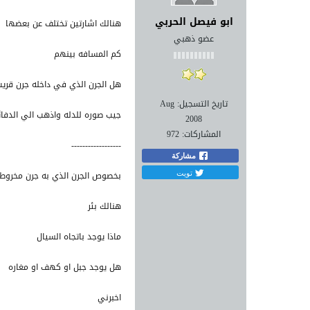
ابو فيصل الحربي
هنالك اشارتين تختلف عن بعضها
عضو ذهبي
كم المسافه بينهم
هل الجرن الذي في داخله جرن قريب
تاريخ التسجيل:
Aug
جيب صوره للدله واذهب الي الدفائ
2008
المشاركات:
972
------------------
مشاركة
تويت
بخصوص الجرن الذي به جرن مخرو
هنالك بئر
ماذا يوجد باتجاه السيال
هل يوجد جبل او كهف او مغاره
اخبرني