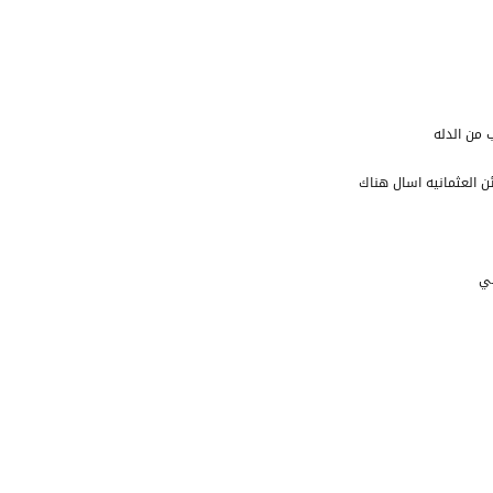
 من الدله
ن العثمانيه اسال هناك
طي