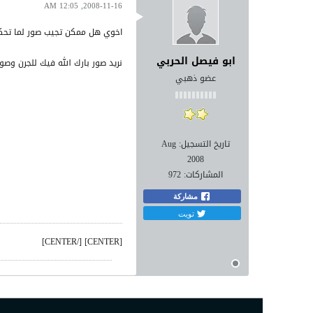
2008-11-16, 12:05 AM
اخوي هل ممكن تجيب صور لما تحك
ابو فيصل الحربي
نريد صور بارك الله فيك للجرن وصور
عضو ذهبي
تاريخ التسجيل:
Aug
2008
المشاركات:
972
مشاركة
تويت
[CENTER] [/CENTER]