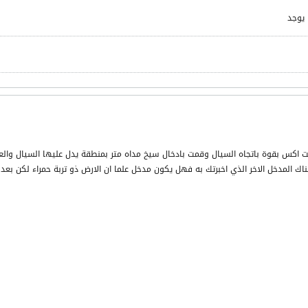
 يوجد
 اكس بقوة باتجاه السيال وقمت بادخال سيخ مداه متر بمنطقة يدل عليها السيال والعل
خل الاخر الذي اخبرتك به فهل يكون مدخل علما ان الارض ذو تربة حمراء لكن بعد 40سم يبدا الكلس بالظهور