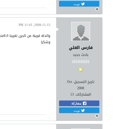
تويت
2008-11-15, 11:43 PM
والدله قريبة من الجرن تقريبا 6-8متر
وشكرا
فارس العلي
باحث جديد
تاريخ التسجيل:
Oct
2008
المشاركات:
13
مشاركة
تويت