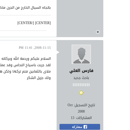
باتجاه السيال الخارج من الجرن ماذا
[CENTER] [/CENTER]
2008-11-15, 11:41 PM
السلام عليكم ورحمة الله وبركاته
لقد جربت باسياخ النحاس وقد عملت
فارس العلي
ملاى بالثعابين فتم تركها ولكن هناك المد
باحث جديد
ولك جزيل الشكر
تاريخ التسجيل:
Oct
2008
المشاركات:
13
مشاركة