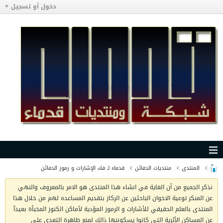
دخول أو تسجيل
المنتدى
منتديات الدفائن
قدماء لـ فك الإشارات و رموز الدفائن
نذكر الجميع من أن الغاية في انشاء هذا المنتدى هو الامر بالمعروف والنهي
عن المنكر توعية الاخوان الباحثين عن الركاز بتقديم المساعده لهم من خلال هذا
المنتدى بالعلم الحقيقي للأشارات و الرموز المؤدية لأماكن الكنوز المخبأة بعيدآ
عن المساكن الأثرية التي كانوا يسكوننها ذالك لمنع ظاهرة التعدي على