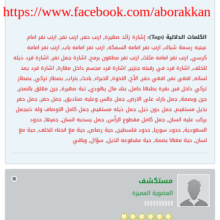
https://www.facebook.com/aborakkan
الكلمات الدلالية (Tags):
إشارة زائد صغيرة
,
ارنب حفر
,
ارنب نفر
,
ارنب نفر امام
عينيه رسمة شباك
,
ارنب نفر امامه السمكه
,
ارنب نفر امامه باب
,
ارنب نفر امامه
كرسي
,
ارنب نفر امامه مثلث
,
ارنب نفر مطعون برمح
,
اشارة جمل نفر
,
اشارة قرد ذيله
للخلف
,
اشارة قرد في رقبته جنزير
,
اشارة قرد مجسم داخل مغارة
,
اشارة قرد يمد
لسانه
,
افعى نفر
,
افعي حفر
,
الأخ
,
الاخوة
,
الخبراء
,
باحث
,
بتراب
,
بصطار تركي
,
بصطار
تركي داخل قبر
,
بقرة بطنها حامل
,
بنك مال يهودي
,
تبة صغيرة
,
جرن مغلق بالصخر
,
جرن وبصمة
,
جمل بارك على الارض
,
جمل جالس وعليه صناديق
,
جمل حفر
,
جمل حفر
بذيل مستقيم
,
جمل دون ذيل
,
جمل ذيله مستقيم
,
جمل كامل الاوصاف وله ذنبجمل
يركب عليه انسان
,
جمل كامل مقطوع الرأس
,
جمل يسحبه انسان
,
جميعا
,
حدود
السعودية
,
حدود سوريا
,
حدود فلسطين
,
حية رصاص
,
حية مع انحناء للخلف
,
حية مع
لسان
,
حية معها بصمة
,
حية مقطوعه الذيل
,
سؤال
,
وباقي
مستكشف
العضوية المميزة