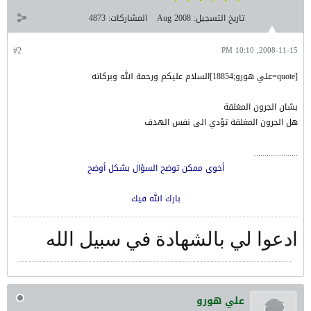
تاريخ التسجيل:
Aug 2008
المشاركات:
4873
#2
2008-11-15, 10:10 PM
[quote=علي هورو;18854]السلام عليكم ورحمة الله وبركاته
بشان الجرون المغلقة
هل الجرون المغلقة تؤدي الى نفس الهدف
.....................
أخوي ممكن توضح السؤال بشكل أوضح
بارك الله فيك
ادعوا لي بالشهادة في سبيل الله
علي هورو