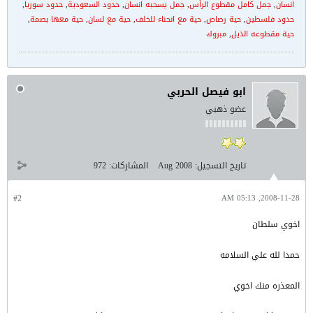
انسان
,
جمل كامل مقطوع الرأس
,
جمل يسحبه انسان
,
حدود السعودية
,
حدود سوريا
,
حدود فلسطين
,
حية رصاص
,
حية مع انحناء للخلف
,
حية مع لسان
,
حية معها بصمة
,
حية مقطوعه الذيل
,
مبروك
ابو فيصل الحربي
عضو ذهبي
تاريخ التسجيل:
Aug 2008
المشاركات:
972
#2
2008-11-28, 05:13 AM
اخوي سلطان
حمدا لله علي السلامه
المعذره منك اخوي