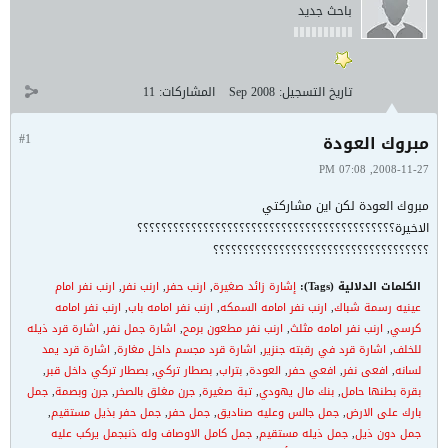
باحث جديد
تاريخ التسجيل:
Sep 2008
المشاركات:
11
مبروك العودة
#1
2008-11-27, 07:08 PM
مبروك العودة لكن اين مشاركتي
الاخيرة؟؟؟؟؟؟؟؟؟؟؟؟؟؟؟؟؟؟؟؟؟؟؟؟؟؟؟؟؟؟؟؟؟؟؟؟؟؟؟؟؟؟؟
؟؟؟؟؟؟؟؟؟؟؟؟؟؟؟؟؟؟؟؟؟؟؟؟؟؟؟؟؟؟؟؟؟؟؟؟
الكلمات الدلالية (Tags):
إشارة زائد صغيرة
,
ارنب حفر
,
ارنب نفر
,
ارنب نفر امام
عينيه رسمة شباك
,
ارنب نفر امامه السمكه
,
ارنب نفر امامه باب
,
ارنب نفر امامه
كرسي
,
ارنب نفر امامه مثلث
,
ارنب نفر مطعون برمح
,
اشارة جمل نفر
,
اشارة قرد ذيله
للخلف
,
اشارة قرد في رقبته جنزير
,
اشارة قرد مجسم داخل مغارة
,
اشارة قرد يمد
لسانه
,
افعى نفر
,
افعي حفر
,
العودة
,
بتراب
,
بصطار تركي
,
بصطار تركي داخل قبر
,
بقرة بطنها حامل
,
بنك مال يهودي
,
تبة صغيرة
,
جرن مغلق بالصخر
,
جرن وبصمة
,
جمل
بارك على الارض
,
جمل جالس وعليه صناديق
,
جمل حفر
,
جمل حفر بذيل مستقيم
,
جمل دون ذيل
,
جمل ذيله مستقيم
,
جمل كامل الاوصاف وله ذنبجمل يركب عليه