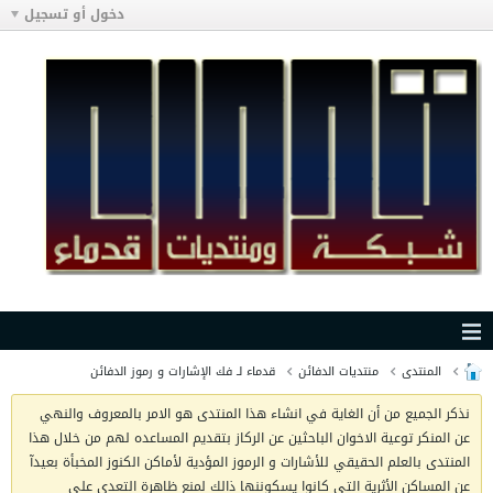
دخول أو تسجيل
المنتدى
منتديات الدفائن
قدماء لـ فك الإشارات و رموز الدفائن
نذكر الجميع من أن الغاية في انشاء هذا المنتدى هو الامر بالمعروف والنهي
عن المنكر توعية الاخوان الباحثين عن الركاز بتقديم المساعده لهم من خلال هذا
المنتدى بالعلم الحقيقي للأشارات و الرموز المؤدية لأماكن الكنوز المخبأة بعيدآ
عن المساكن الأثرية التي كانوا يسكوننها ذالك لمنع ظاهرة التعدي على