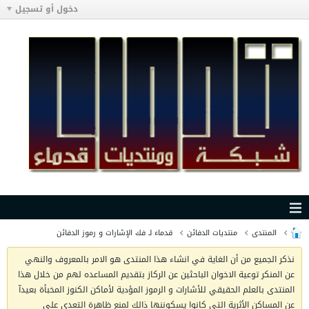
دخول أو تسجيل
المنتدى
منتديات الدفائن
قدماء لـ فك الإشارات و رموز الدفائن
نذكر الجميع من أن الغاية في انشاء هذا المنتدى هو الامر بالمعروف والنهي
عن المنكر توعية الاخوان الباحثين عن الركاز بتقديم المساعده لهم من خلال هذا
المنتدى بالعلم الحقيقي للأشارات و الرموز المؤدية لأماكن الكنوز المخبأة بعيدآ
عن المساكن الأثرية التي كانوا يسكوننها ذالك لمنع ظاهرة التعدي على