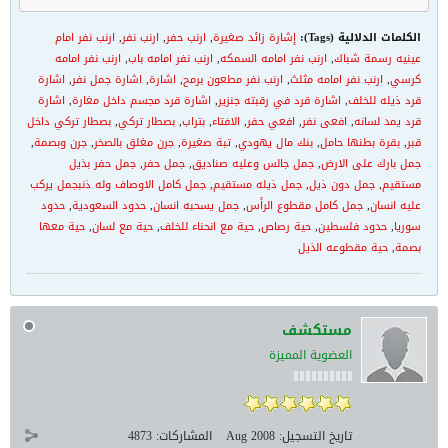
الكلمات الدلالية (Tags):
إشارة زائد صغيرة
,
ارنب حفر
,
ارنب نفر
,
ارنب نفر امام
عينيه رسمة شباك
,
ارنب نفر امامه السمكه
,
ارنب نفر امامه باب
,
ارنب نفر امامه
كرسي
,
ارنب نفر امامه مثلث
,
ارنب نفر مطعون برمح
,
اشارة
,
اشارة جمل نفر
,
اشارة
قرد ذيله للخلف
,
اشارة قرد في رقبته جنزير
,
اشارة قرد مجسم داخل مغارة
,
اشارة
قرد يمد لسانه
,
افعى نفر
,
افعي حفر
,
الافتاء
,
بتراب
,
بصطار تركي
,
بصطار تركي داخل
قبر
,
بقرة بطنها حامل
,
بنك مال يهودي
,
تبة صغيرة
,
جرن مغلق بالصخر
,
جرن وبصمة
,
جمل بارك على الارض
,
جمل جالس وعليه صناديق
,
جمل حفر
,
جمل حفر بذيل
مستقيم
,
جمل دون ذيل
,
جمل ذيله مستقيم
,
جمل كامل الاوصاف وله ذنبجمل يركب
عليه انسان
,
جمل كامل مقطوع الرأس
,
جمل يسحبه انسان
,
حدود السعودية
,
حدود
سوريا
,
حدود فلسطين
,
حية رصاص
,
حية مع انحناء للخلف
,
حية مع لسان
,
حية معها
بصمة
,
حية مقطوعه الذيل
مستكشف
العضوية المميزة
تاريخ التسجيل:
Aug 2008
المشاركات:
4873