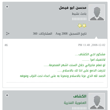
محسن ابو فيصل
باحث نشيط
تاريخ التسجيل:
Aug 2008
المشاركات:
360
#6
2008-12-02, 11:48 PM
مشكور اخي الكشاف.....
لااخفيك امرا ..........
لو تعلم ماجرالي خلال الستت اشهر المنصرمة.......
لذرفت الدمع على اخا لك بالاسلام.......
الحمد لله الذي عزنا بالاسلام ونصرنا به على اعداء تحت التراب وفوقه
الكشاف
العضوية الفخرية