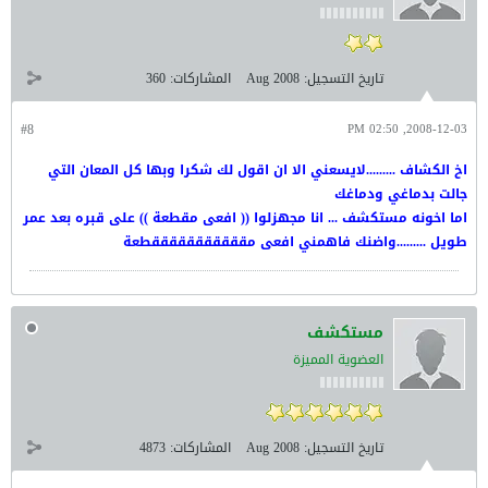
تاريخ التسجيل:
Aug 2008
المشاركات:
360
#8
2008-12-03, 02:50 PM
اخ الكشاف .........لايسعني الا ان اقول لك شكرا وبها كل المعان التي
جالت بدماغي ودماغك
اما اخونه مستكشف ... انا مجهزلوا (( افعى مقطعة )) على قبره بعد عمر
طويل .........واضنك فاهمني افعى مقققققققققققطعة
مستكشف
العضوية المميزة
تاريخ التسجيل:
Aug 2008
المشاركات:
4873