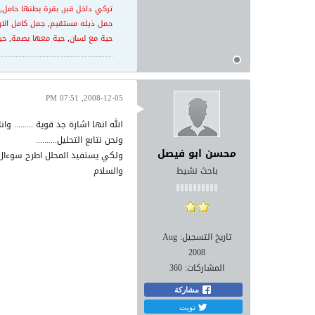
تركي داخل قبر
,
بقرة بطنها حامل
,
جمل ذيله مستقيم
,
جمل كامل الا
حية مع لسان
,
حية معها بصمة
,
حي
2008-12-05, 07:51 PM
الله انها اشارة جد قوية ......... وا
ونحن نتابع التحليل..........
محسن ابو فيصل
ولكي يستفيد المحلل اطرح سوءال
باحث نشيط
والسلام
تاريخ التسجيل:
Aug
2008
المشاركات:
360
مشاركة
تويت