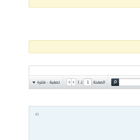
الصفحة
لـ
1
تصفية - فلترة
#1