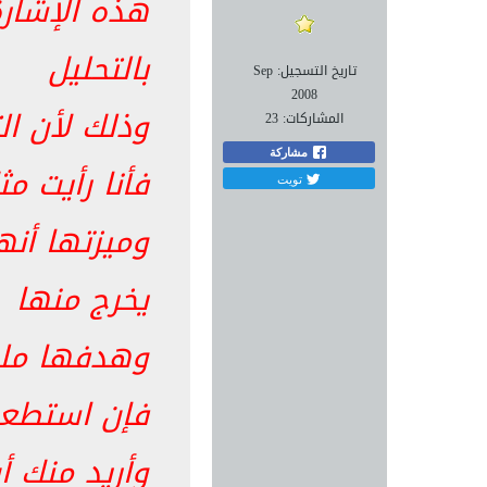
هذه الإشارة
بالتحليل
تاريخ التسجيل:
Sep
2008
وذلك لأن ال
المشاركات:
23
مشاركة
فأنا رأيت م
تويت
وميزتها أن
يخرج منها
وهدفها ملكي
فإن استطعت
وأريد منك أ