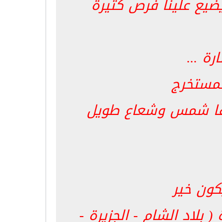
يضيع علينا فرص كثيرة
ة ...
لمستخرج
درها شمس وشعاع طويل
ون خير
 بلاد الشام - الجزيرة -