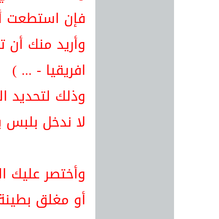
فإن استطعت أن
وأريد منك أن ت
افريقيا - ... )
وذلك لتحديد ا
لا ندخل بلبس بي
وأختصر عليك ال
أو مغلق بطينة ا