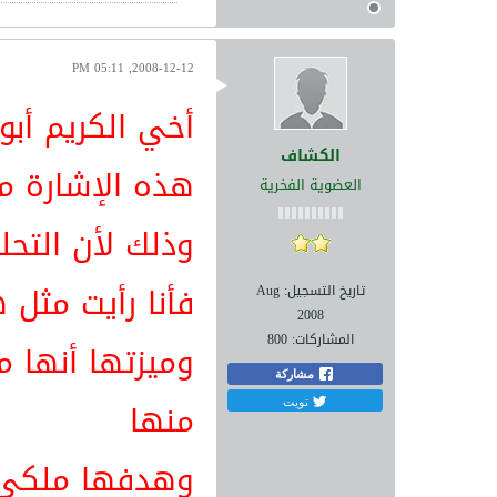
2008-12-12, 05:11 PM
أخي الكريم أبو 
الكشاف
هذه الإشارة مم
العضوية الفخرية
وذلك لأن التحل
فأنا رأيت مثل
تاريخ التسجيل:
Aug
2008
المشاركات:
800
وميزتها أنها 
مشاركة
تويت
منها
وهدفها ملكي كب