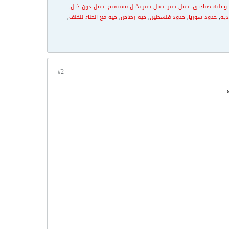
وعليه صناديق
,
جمل حفر
,
جمل حفر بذيل مستقيم
,
جمل دون ذيل
,
ية
,
حدود سوريا
,
حدود فلسطين
,
حية رصاص
,
حية مع انحناء للخلف
,
#2