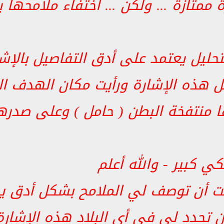
 ممتازة ... ولكن ... اختفاء ملامحها 
تحليل يعتمد على أدق التفاصيل بالإشار
ثل هذه الإشارة ورأيت مكان الهدف ا
ها منتفخة البطن ( حامل ) وعلى ص
 كبير - والله أعلم
 أن توصف لي الملامح بشكل أدق يك
ن تحدد لي في أي البلاد هذه الإشارة (