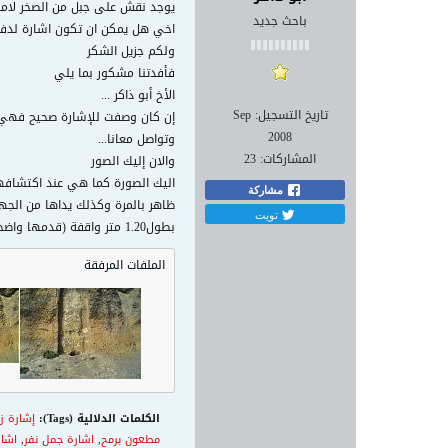
يوجد نقش على جبل من الصخر لامرأة واقفة طولها 1.20 متر (رومان) تنظر الى الامام .يداها الى الاسفل و بين الساقين
باحث جديد
اخي هل يمكن ان تكون اشارة لدف
ولكم جزيل الشكر
فأفدتنا مشكور بما يلي
الأخ أبو ذاكر ...
تاريخ التسجيل:
Sep
إن كان وصفت للإشارة صحيح فهي تد
2008
وتواصل معانا...
المشاركات:
23
والان إليك الصور
اليك الصورة كما هي عند اكتشافها.
مشاركة
ظاهر بالمرة وكذلك يداها من الجه
تويت
بطول1.20 متر واقفة (قدمها واضحة)على ما يشبه صندوق او منصة بطول40سم وتحته جرن بعمق20سم.
الملفات المرفقة
الكلمات الدلالية (Tags):
إشارة ز
مطعون برمح
,
اشارة جمل نفر
,
اشار