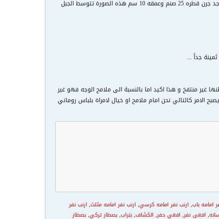
نة جداً ...
ا غير منتفخ و هذا اكيد اما بالنسبة الى ملامح الوجه فهو غير
 الامر كالتالي نحن امام ملامح او خيال لامراة بلباس روماني
ر امامه باب
,
ارنب نفر امامه كرسي
,
ارنب نفر امامه مثلث
,
ارنب نفر
انه
,
افعى نفر
,
افعي حفر
,
الكشاف
,
بتراب
,
بصطار تركي
,
بصطار