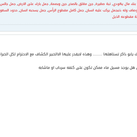
بنك مال يهودي
,
تبة صغيرة
,
جرن مغلق بالصخر
,
جرن وبصمة
,
جمل بارك على الارض
,
جمل جالس 
وصاف وله ذنبجمل يركب عليه انسان
,
جمل كامل مقطوع الرأس
,
جمل يسحبه انسان
,
حدود السعود
ة مقطوعه الذيل
نك يابو ذاكر تستاهلها .......... وهذه لايقدر عليها الاالخبير الكشاف مع الاحترام لكل الخبراء
 هل يوجد مسيل ماء ممكن تكون على كتفه سرداب او ماشابه