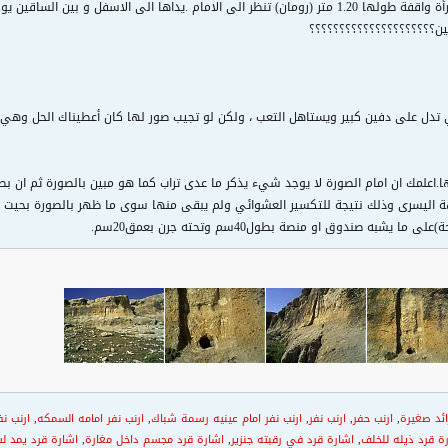
 يوجد جرن قطره 25 صنم وعمقه 10 سم هذه الصورة تتوسط الجبل
ين؟؟؟؟؟؟؟؟؟؟؟؟؟؟؟؟؟؟؟؟؟
ل على دفين كبير ويستاهل التعب ، ولكن لو تجيب صور لها كان أعطيناك الحل وهي ثمي
اعلمك ان امام الصورة لا يوجد شيء يذكر ما عدى تراب كما هو مبين بالصورة ثم ان بطنه
ة اليسرى وذلك نتيجة للتكسير العشوائي ولم يبقى منها سوى ما ظهر بالصورة بحيت يصبح
ائد صغيرة
,
ارنب حفر
,
ارنب نفر
,
ارنب نفر امام عينيه رسمة شباك
,
ارنب نفر امامه السمكه
,
ارنب نف
ة قرد ذيله للخلف
,
اشارة قرد في رقبته جنزير
,
اشارة قرد مجسم داخل مغارة
,
اشارة قرد يمد لس