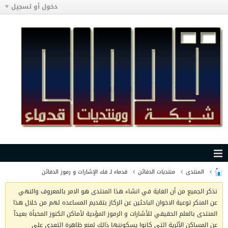
دخول أو تسجيل
المنتدى
منتديات الدفائن
قدماء لـ فك الإشارات و رموز الدفائن
نذكر الجميع من أن الغاية في انشاء هذا المنتدى هو الامر بالمعروف والنهي
عن المنكر توعية الاخوان الباحثين عن الركاز بتقديم المساعده لهم من خلال هذا
المنتدى بالعلم الحقيقي للأشارات و الرموز المؤدية لأماكن الكنوز المخبأة بعيدآ
عن المساكن الأثرية التي كانوا يسكوننها ذالك لمنع ظاهرة التعدي على