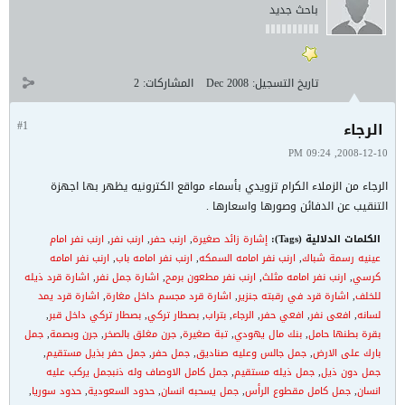
باحث جديد
تاريخ التسجيل:
Dec 2008
المشاركات:
2
الرجاء
#1
2008-12-10, 09:24 PM
الرجاء من الزملاء الكرام تزويدي بأسماء مواقع الكترونيه يظهر بها اجهزة
التنقيب عن الدفائن وصورها واسعارها .
الكلمات الدلالية (Tags):
إشارة زائد صغيرة
,
ارنب حفر
,
ارنب نفر
,
ارنب نفر امام
عينيه رسمة شباك
,
ارنب نفر امامه السمكه
,
ارنب نفر امامه باب
,
ارنب نفر امامه
كرسي
,
ارنب نفر امامه مثلث
,
ارنب نفر مطعون برمح
,
اشارة جمل نفر
,
اشارة قرد ذيله
للخلف
,
اشارة قرد في رقبته جنزير
,
اشارة قرد مجسم داخل مغارة
,
اشارة قرد يمد
لسانه
,
افعى نفر
,
افعي حفر
,
الرجاء
,
بتراب
,
بصطار تركي
,
بصطار تركي داخل قبر
,
بقرة بطنها حامل
,
بنك مال يهودي
,
تبة صغيرة
,
جرن مغلق بالصخر
,
جرن وبصمة
,
جمل
بارك على الارض
,
جمل جالس وعليه صناديق
,
جمل حفر
,
جمل حفر بذيل مستقيم
,
جمل دون ذيل
,
جمل ذيله مستقيم
,
جمل كامل الاوصاف وله ذنبجمل يركب عليه
انسان
,
جمل كامل مقطوع الرأس
,
جمل يسحبه انسان
,
حدود السعودية
,
حدود سوريا
,