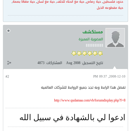
حدود فلسطين
,
حية رصاص
,
حية مع انحناء للخلف
,
حية مع لسان
,
حية معها بصمة
,
حية مقطوعه الذيل
مستكشف
العضوية المميزة
تاريخ التسجيل:
Aug 2008
المشاركات:
4873
#2
2008-12-10, 09:37 PM
تفضل هذا الرابط وبه تجد جميع الروابط للشركات العالميه
http://www.qudamaa.com/vb/forumdisplay.php?f=8
ادعوا لي بالشهادة في سبيل الله