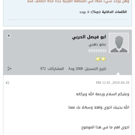
وهل يوجد شيء منها في المنطقه الغربيه جده مكه الطائف مثلاً
الكلمات الدلالية (Tags):
لا يوجد
ابو فيصل الحربي
عضو ذهبي
تاريخ التسجيل:
Aug 2008
المشاركات:
972
#2
2010-04-29, 12:45 PM
وعليكم السلام ورحمة الله وبركاته
الله يحييك اخوي واهلا وسهلا بك معنا
اخوي اهم ما في هذا الموضوع