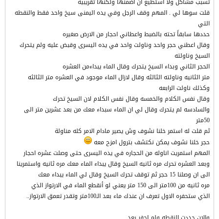
تسبب مشاكل ولا استطيع ان اضمنها ولكنها تقريبيه
قلت سوها لي . المهم وقف الرجل وفي يده اليمنى سيخ واحد فقط والنقطه
التي
حددها سابقاً تحته بالضبط واعطاني احجار من الارض صغيره
وقال اعطني حجر واحد وناولت واحد في يده اليسرى وقبض عليه ولم يتحرك
السيخ وناولته
الحجر الثاني وبداء السيخ يتحرك وقال الماء يبداءمن العشره
متر الثانيه وناولته الثالثه وقال لازال الماء موجود في العشره متر الثالثه
وكذلك ناولت الرابعه
وقال نفس الكلام والخمسه وقال نفس الكلام لان السيخ تحرك
والسادسه لم يتحرك وقال لي ان الماء سبداء معك من بعد عشرين متر الى
50متر
ثم قلت له استمر خلنا نشوف وش يصير مادام الامر كله مناولة
حجر خلنا نشوف يمكن نكتشف بترول امزح معه
المهم استمريت اناوله من الحجاره في يده اليسرى حتى وصلت عشره احجار
وبعد العشره تحرك مره ثانيه السيخ وقال يبداء الماء معك مره ثانيه واستمرينا
الى ان وصلنا 15 حجر ثم توقف تحرك السيخ وقال لي الماء يبداء معك
مره ثانيه من 100متر الى 150 متر يعني لو أنقطع الماء في الارتواز الذي
الذي ستحفره الاول تعرف ان عندك ماء بعد الـ100متر وتقدر تعمق الارتواز..
والان حددت النقطه ولم احفر بعد