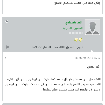
ولكن قبله مثل ماقلت يستخدم الاسيخ
الفرشيشي
العضوية المميزة
تاريخ التسجيل:
Jan 2010
المشاركات:
679
#9
2010-05-02, 07:49 PM
الله المعين
اللهم صل على محمد وعلى آل محمد كما صليت على ابراهيم و على آل ابراهيم
انك حميد مجيد , اللهم بارك على محمد و على آل محمد كما باركت على ابراهيم
و على آل ابراهيم انك حميد مجيد.و سلم تسليما .