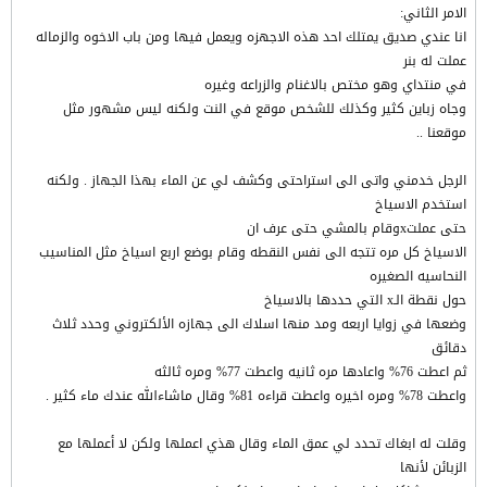
الامر الثاني:
انا عندي صديق يمتلك احد هذه الاجهزه ويعمل فيها ومن باب الاخوه والزماله
عملت له بنر
في منتداي وهو مختص بالاغنام والزراعه وغيره
وجاه زباين كثير وكذلك للشخص موقع في النت ولكنه ليس مشهور مثل
موقعنا ..
الرجل خدمني واتى الى استراحتى وكشف لي عن الماء بهذا الجهاز . ولكنه
استخدم الاسياخ
حتى عملتxوقام بالمشي حتى عرف ان
الاسياخ كل مره تتجه الى نفس النقطه وقام بوضع اربع اسياخ مثل المناسيب
النحاسيه الصغيره
حول نقطة الـx التي حددها بالاسياخ
وضعها في زوايا اربعه ومد منها اسلاك الى جهازه الألكتروني وحدد ثلاث
دقائق
ثم اعطت 76% واعادها مره ثانيه واعطت 77% ومره ثالثه
واعطت 78% ومره اخيره واعطت قراءه 81% وقال ماشاءالله عندك ماء كثير .
وقلت له ابغاك تحدد لي عمق الماء وقال هذي اعملها ولكن لا أعملها مع
الزبائن لأنها