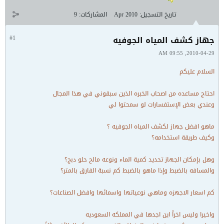
تاريخ التسجيل:
Apr 2010
المشاركات:
9
جهاز كشف المياه الجوفيه
#1
2010-04-29, 09:55 AM
السلام عليكم
احتاج مساعده من اصحاب الخبره الذين سبقوني في هذا المجال
وعندي بعض الإستفسارات لو سمحتوا لي
ماهو افضل جهاز لكشف المياه الجوفيه ؟
وكيف طريقة استخدامه؟
وهل بإمكان الجهاز تحديد كمية الماء ونوعه مالح حلو دبج؟
والمسافه بالضبط وإذا ماهو بالضبط كم نسبة الفارق بالمتر؟
كم اسعار الاجهزه وماهي نوعياتها واسمائها وافضل الصناعات؟
واخيرا وليس اخراً اين اجدها في المملكه السعوديه