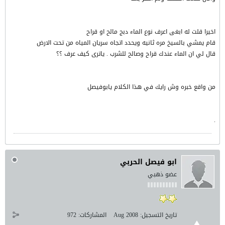
اخيرا قلت له ابغى اعرف نوع الماء دبج مالح او قراح
قام يمشي بالسيخ مره ثانيه ويحدد اتجاه سريان المياه من تحت الارض
قال لي ان الماء عندك قراح وصالح للشرب . ياترى كيف عرف ؟؟
من واقع خبره وش رايك في هذا الكلام يابوفيصل
.
ابو فيصل الحربي
عضو ذهبي
تاريخ التسجيل:
Aug 2008
المشاركات:
972