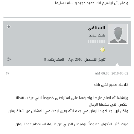
و على آل ابراهيم انك حميد مجيد.و سلم تسليما .
السنافي
باحث جديد
تاريخ التسجيل:
Apr 2010
المشاركات:
9
#7
2010-05-02, 06:03 AM
كلامك صحيح اخي slah
وإنشاءالله اتعلم عليها واطبقها على استراحتى خصوصاً انني عرفت نقطة
الاكس التي حددها الرجال
ولكن اين اجد اعواد الرمان في جده الله يعين ابحث في المشاتل عن شتلة رمان .
قريت كثير للأخوان خصوصاً ابوفيصل الحربي عن طريقة استخدام عود الرمان