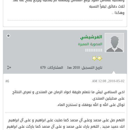
ومغطيه بقماش اسود يرفع القماش ويشغله ثم يغطيه ويرجع يفتح عنه بعد
ثلاث دقائق ليقرأ النسبه
وهكذا ..
الفرشيشي
العضوية المميزة
تاريخ التسجيل:
Jan 2010
المشاركات:
679
#6
2010-05-02, 12:08 AM
اخي السنافي ليش ما تتعلم طريقة اعواد الرمان من المنتدى و تعرض النتائج
على محليلين المنتدى.
توكل على الله و الله يوفقك و تستخرج الماء.
اللهم صل على محمد وعلى آل محمد كما صليت على ابراهيم و على آل ابراهيم
انك حميد مجيد , اللهم بارك على محمد و على آل محمد كما باركت على ابراهيم