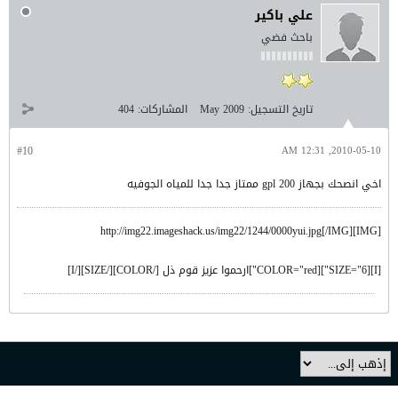
علي باكير
باحث فضي
تاريخ التسجيل:
May 2009
المشاركات:
404
#10
2010-05-10, 12:31 AM
اخي انصحك بجهاز gpl 200 ممتاز جدا جدا للمياه الجوفيه
[IMG]http://img22.imageshack.us/img22/1244/0000yui.jpg[/IMG]
[I][SIZE="6"][COLOR="red"]ارحموا عزيز قوم ذل [/COLOR][/SIZE][/I]