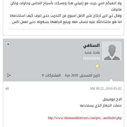
ولا اخفيكم انني جربت مع زميلي هذا ومسكت بأسياخ النحاس وحاولت ولكن
ماعرفت
وقال لي اني احتاج على الاقل اسبوع من التدريب حتى اعرف كيف استخدمها
اما هو ماشاءالله عليه تنساب معه ويتبع اتجاهها بسهوله حتى تعمل اكس..
السنافي
باحث جديد
تاريخ التسجيل:
Apr 2010
المشاركات:
9
#8
2010-05-02, 08:22 AM
الاخ ابوفيصل
حصلت الجهاز الذي يستخدمه
http://www.okmmetaldetectors.com/pro...aterfinder.php