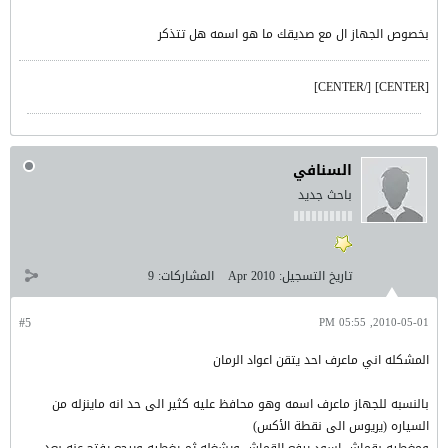
بخصوص الجهاز ال مع صديقك ما هو اسمه هل تتذكر
[CENTER] [/CENTER]
السنافي
باحث جديد
تاريخ التسجيل:
Apr 2010
المشاركات:
9
#5
2010-05-01, 05:55 PM
المشكله اني ماعرف احد يتقن اعواد الرمان
بالنسبه للجهاز ماعرف اسمه وهو محافظ عليه كثير الى حد انه ماينزله من
السياره (يريوس الى نقطة الأكس)