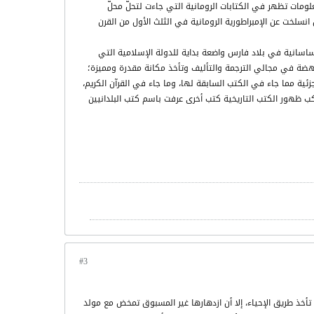
تمامهم بالجزيرة العربية. واستمرت المعلومات تظهر في الكتابات الرومانية التي جاءت لتحلّ محلّ
 البيزنطية بعد أن انسلخت عن الإمبراطورية الرومانية في الثلث الأول من القرن
ساسانية في بلاد فارس واضعة بداية للدولة الإسلامية التي
لنهضة في مجالي الترجمة والتأليف وتأخذ مكانة مقدرة ومميزة؛
زئية مما جاء في الكتب السابقة لها، وما جاء في القرآن الكريم،
واكب ظهور الكتب التاريخية كتب أخرى عرفت باسم كتب البلدانيين
#3
تأخذ طريق الإحياء، إلا أن ازدهارها غير المسبوق تمخض مع مولد