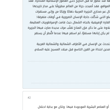
طقة منذ عصور ما قبل التاريخ حتى العصور الإسلامية المتأخرة. فقد
لمواقع، فقد أصبحت جزءًا من العالم مطروقًا على مدار تاريخها
ل عبر صحاري الجزيرة العربية ذهابًا وإيابًا من وإلى مستقرات
لسلع التي شكّلت حاجة الإنسان الضرورية في أوقات متفرقة؛
ارة الإفريقية باتجاه الشمال حيث قامت الإمبراطوريات العظيمة.
لاوة على ما ذكر، فإن المناخ تقلّب مرات عديدة صارت فيها الجزيرة
م يكن إبانها مستقرًا، ثم استقر فيها عندما اضُّطر أن يستقر
تحدث عن الإنسان في الأطراف الشمالية والشمالية الغربية
فدين ابتداءً من القرن التاسع قبل ميلاد المسيح عليه السلام،
#2
أو العناصر البشرية الموجودة فيها. ولكن مع بداية احتلال