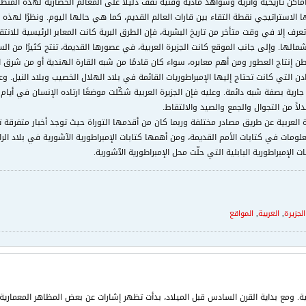
ة أماكن تاريخية وأثرية وشواهد مادية وفنية تقف دليلاً على المعالم الحضارية لهذه المن
الاستراتيجي نقطة التقاء بين قارات العالم القديم، كما هي حالها اليوم. ونظرًا لهذه ا
عرف إلا في وقت متأخر من تاريخ البشرية، فإن الطرق البرية كانت المعابر الرئيسية للانتقا
مالها. وإلى جانب الموقع كانت الجزيرة العربية، في عصورها القديمة، تنتج كثيرًا من ا
 إنتاج العطور ومن أهم معابره، سواء كان قادمًا من شبه القارة الهندية أو من شرق الق
ادن التي كانت تحتاج إليها الإمبراطوريات القائمة في بلاد الهلال الخصيب وبلاد النيل. وع
ارية بصفة شبه دائمة. وعليه فإن الجزيرة العربية شكّلت موضعًا ارتاده الإنسان في أيام ل
لاً من التجوال والجمع والصيد والالتقاط.
 العربية عن طريق مصادر مختلفة وربما كان من أقدمها التوراة حيث توجد أخبار متفرقة ت
معلومات في كتابات الأمم القديمة، ومن أهمها كتابات الإمبراطورية الآشورية في بلاد الرا
لإمبراطورية البابلية التي حلّت محل الإمبراطورية الآشورية.
الجزيرة
,
العربية
,
المواقع
بية. ومع بداية القرن السادس قبل الميلاد، بدأت تظهر إشارات عن بعض المظاهر المعمارية 