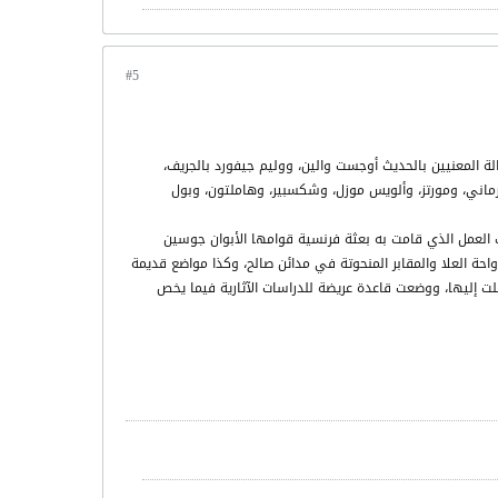
#5
لة المعنيين بالحديث أوجست والين، ووليم جيفورد بالجريف،
يرماني، ومورتز، وألويس موزل، وشكسبير، وهاملتون، وبول
ك العمل الذي قامت به بعثة فرنسية قوامها الأبوان جوسين
حة العلا والمقابر المنحوتة في مدائن صالح، وكذا مواضع قديمة
صلت إليها، ووضعت قاعدة عريضة للدراسات الآثارية فيما يخص