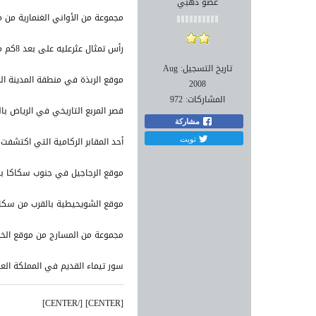
عضو ذهبي
مجموعة من الأواني الغنمارية من م
رأس تمثال عثرعليه على بعد 8كم من مدينة مرات.
تاريخ التسجيل:
Aug
موقع الربذة في منطقة المدينة الم
2008
المشاركات:
972
قصر المربع التاريخي في الرياض بال
مشاركة
تويت
أحد المقابر الركامية التي اكتشفت
موقع الرجاجيل في جنوب سكاكا بال
موقع الشويحيطية بالقرب من سكاكا
مجموعة من المسارج من موقع الخريب
سور تيماء القديم في المملكة العر
[CENTER] [/CENTER]