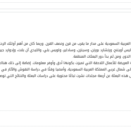
العربية السعودية على مدار ما يقرب من قرن ونصف القرن. وربما كان من أهم أولئك الرحا
ليس أويتنج، ورتشارد بورتن، وسيتزن، وسادلير، ولويس بلي، والليدي آن بلنت، وإدوارد ج
دور، ومن ثم بدأ دور البعثات المنظمة.
 العريضة للأعمال اللاحقة التي تميزت بكونها أدق وأوفر معلومات. إضافة إلى ذلك هنا
 شمال غربي المملكة العربية السعودية، وأمضيا وقتًا في دراسة النقوش والآثار في وا
هذه البعثة عن أربعة مجلدات نشرت تباعًا محتوية على دراسات البعثة والنتائج التي تو