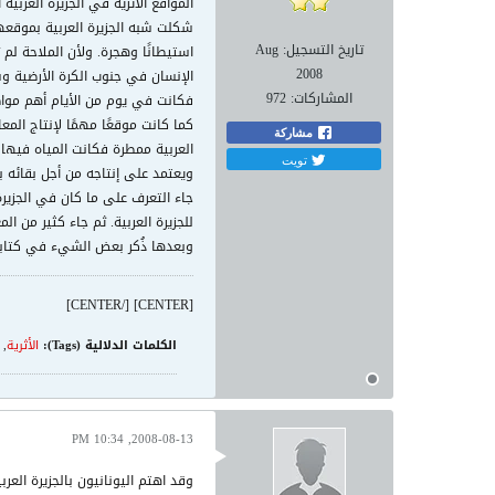
المواقع الأثرية في الجزيرة العربي
شكلت شبه الجزيرة العربية بموقعها 
تاريخ التسجيل:
Aug
استيطانًا وهجرة. ولأن الملاحة لم ت
2008
الإنسان في جنوب الكرة الأرضية وش
المشاركات:
972
فكانت في يوم من الأيام أهم مواطن
كما كانت موقعًا مهمًا لإنتاج المع
مشاركة
العربية ممطرة فكانت المياه فيها ج
تويت
ويعتمد على إنتاجه من أجل بقائه بد
جاء التعرف على ما كان في الجزيرة
للجزيرة العربية. ثم جاء كثير من ال
وبعدها ذُكر بعض الشيء في كتابات ا
[CENTER] [/CENTER]
الكلمات الدلالية (Tags):
الأثرية
,
2008-08-13, 10:34 PM
وقد اهتم اليونانيون بالجزيرة العر