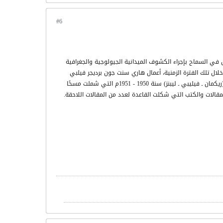
#6
 في السماح بإجراء الكشوف الميدانية الجيولوجية والجغرافية
ال تلك الفترة الزمنية، أعمال هاري سنت جون برديجر فيلبي
التي شملت جزئيات عديدة في حقل الدراسات الآثارية. كما جاء عمل مهم آخر وهو ما قامت به البعثة المعروفة باسم بعثة (ريكمان ـ فيليبي ـ ليبنز) سنة 1950 - 1951م التي شملت مسحًا
الات والكتب التي شكلت القاعدة لعدد من المقالات اللاحقة.