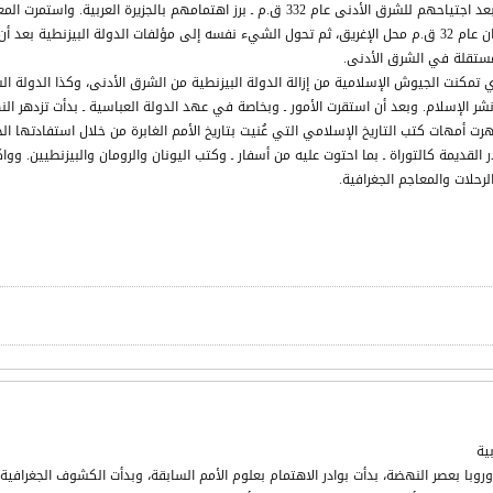
اليونانيين للعالم القديم ـ وبخاصة بعد اجتياحهم للشرق الأدنى عام 332 ق.م ـ برز اه
الكتابات اليونانية بعد أن حل الرومان عام 32 ق.م محل الإغريق، ثم تحول الشيء نفسه إلى مؤلفات الدولة
 مستقلة في الشرق الأدنى.
تمكنت الجيوش الإسلامية من إزالة الدولة البيزنطية من الشرق الأدنى، وكذا الدولة ال
شر الإسلام. وبعد أن استقرت الأمور ـ وبخاصة في عهد الدولة العباسية ـ بدأت تزدهر ا
ت أمهات كتب التاريخ الإسلامي التي عُنيت بتاريخ الأمم الغابرة من خلال استفادتها الج
 القديمة كالتوراة ـ بما احتوت عليه من أسفار ـ وكتب اليونان والرومان والبيزنطيين. و
رحلات والمعاجم الجغرافية.
بية
روبا بعصر النهضة، بدأت بوادر الاهتمام بعلوم الأمم السابقة، وبدأت الكشوف الجغرافية 