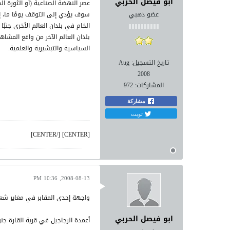
ابو فيصل الحربي
عصر النهضة الصناعية (أو الثورة الص
عضو ذهبي
سوف يؤدي إلى التوقف يومًا ما، إل
الخام في بلدان العالم الأخرى جنبً
بلدان العالم الآخر من واقع المشاه
السياسية والتبشيرية والعلمية.
تاريخ التسجيل:
Aug
2008
المشاركات:
972
مشاركة
تويت
[CENTER] [/CENTER]
2008-08-13, 10:36 PM
واجهة إحدى المقابر في مغاير شع
ابو فيصل الحربي
أعمدة الرجاجيل في قرية القارة جن