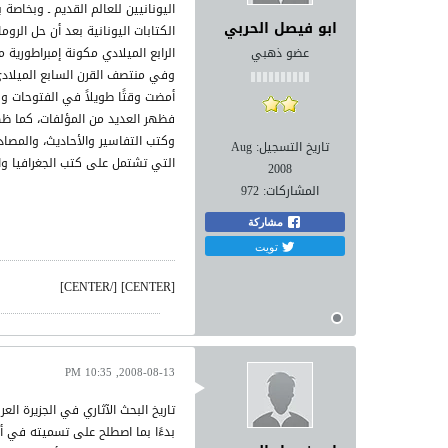
ابو فيصل الحربي
عضو ذهبي
الرابع الميلادي مكونة إمبراطورية
وفي منتصف القرن السابع الميلادي 
أمضت وقتًا طويلاً في الفتوحات ون
فظهر العديد من المؤلفات، كما ظهر
وكتب التفاسير والأحاديث، والمصادر
تاريخ التسجيل:
Aug
التي تشتمل على كتب الجغرافيا وال
2008
المشاركات:
972
مشاركة
تويت
[CENTER] [/CENTER]
2008-08-13, 10:35 PM
تاريخ البحث الآثاري في الجزيرة العر
بدءًا بما اصطلح على تسميته في أو