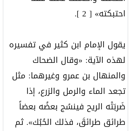
احتبكته» [ 2 ].
يقول الإمام ابن كثير في تفسيره
لهذه الآية: «وقال الضحاك
والمنهال بن عمرو وغيرهما: مثل
تجعد الماء والرمل والزرع، إذا
ضَربَتْه الريح فينسُج بعضُه بعضاً
طرائق طرائقَ، فذلك الحُبُك». ثم