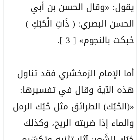
يقول: «وقال الحسن بن أبي
الحسن البصري: ( ذَاتِ الْحُبُكِ )
حُبكت بالنجوم» [ 3 ].
أما الإمام الزمخشري فقد تناول
هذه الآية وقال في تفسيرها:
«(الحُبُك) الطرائق مثل حُبُك الرمل
والماء إذا ضربته الريح، وكذلك
حُبُك الشَعر: آثار تثنيه وتكسّره.