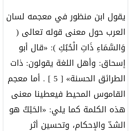
يقول ابن منظور في معجمه لسان
العرب حول معنى قوله تعالى (
وَالسَّمَاءِ ذَاتِ الْحُبُكِ ): «قال أبو
إسحاق: وأهل اللغة يقولون: ذات
الطرائق الحسنة» [ 5 ] . أما معجم
القاموس المحيط فيعطينا معنى
هذه الكلمة كما يلي: «الحَبْكُ هو
الشدّ والإحكام، وتحسين أثر