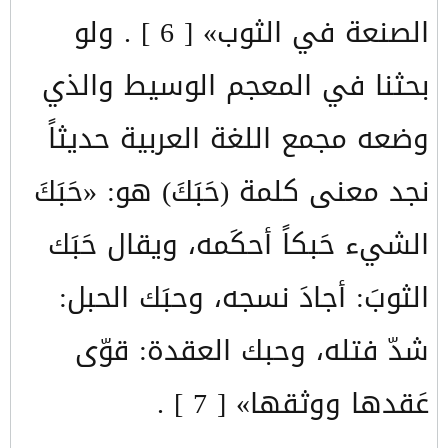
الصنعة في الثوب» [ 6 ] . ولو
بحثنا في المعجم الوسيط والذي
وضعه مجمع اللغة العربية حديثاً
نجد معنى كلمة (حَبَكَ) هو: «حَبَكَ
الشيء حَبكاً أحكَمه، ويقال حَبَك
الثوبَ: أجادَ نسجه، وحبَك الحبل:
شدّ فتله، وحبك العقدة: قوّى
عَقدها ووثقها» [ 7 ] .