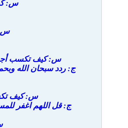
س: كي
س: 
س: كيف تكسب أجر ع
ج: ردد سبحان الله وبح
س: كيف تكس
ج: قل اللهم اغفر للمس
س