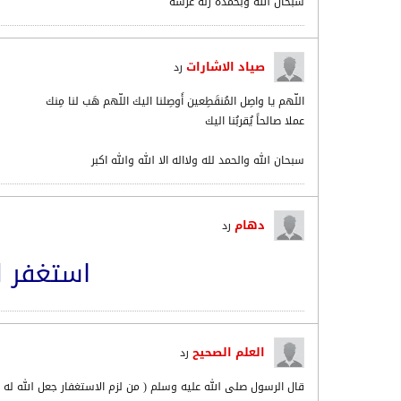
سبحان الله وبحمده زنه عرشه
صياد الاشارات
رد
اللّهم يا واصِل المُنقَطِعين أَوصِلنا اليك اللّهم هَب لنا مِنك
عملا صالحاً يُقربُنا اليك
سبحان الله والحمد لله ولااله الا الله والله اكبر
دهام
رد
استغفر ال
العلم الصحيح
رد
قال الرسول صلى الله عليه وسلم ( من لزم الاستغفار جعل الله ل