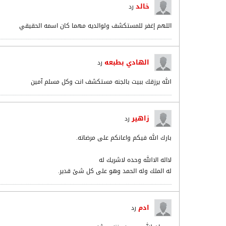
خالد
رد
اللهم إغفر للمستكشف ولوالديه مهما كان اسمه الحقيقي
الهادي بطبعه
رد
الله يرزقك ببيت بالجنه مستكشف انت وكل مسلم آمين
زاهير
رد
بارك الله فيكم واعانكم على مرضاته.
لااله الاالله وحده لاشريك له
له الملك وله الحمد وهو على كل شئ قدير.
ادم
رد