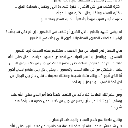
- ترك العمل بالسنن .. الاختلاف في رؤية الهلال ..
- كثرة الكذب في نقل الأخبار .. كثرة شهادة الزور وكتمان شهادة الحق ..
- كثرة النساء وقلة الرجال .. كثرة موت الفجأة ..
- عودة أرض العرب مروجاً وأنهاراً .. كثرة المطر وقلة الزرع ..
لم يبقى شيء بالطبع .. لأن الكبرى أوشكت في الظهور .. إن لم تكن قد بدأت !
أولى العلامات الصغرى المصاحبة للكبرى التي بدأت في الظهور ..
هي انحسار نهر الفرات عن جبل الذهب .. ستظهر هذه العلامة قرب ظهور
المهدي .. وبالفعل بدأ نهر الفرات في انخفاض منسوب مياهه .. قال صلى الله
عليه وسلم : " لا تقوم الساعة حتى يحسر الفرات عن جبل من ذهب يقبل الناس
عليه .. فيقتتل من كل مائة تسعة وتسعون .. ويقول كل رجل منهم لعلي أكون
أنا الذي أنجو " .. وتلك فتنة شديدة ومقتلة عظيمة .. قتال دائر بين الرجال من
أجل أخذ الذهب .. ولا يصل إليه أحد
..
ومن حضر تلك العلامة فلا يأخذ من الذهب شيئاً كما أمر النبي صلى الله عليه
وسلم : " يوشك الفرات أن يحسر عن جبل من ذهب فمن حضره فلا يأخذ منه
شيء " ..
وثاني علامة هو كلام السباع والجمادات للإنسان ..
هل سُتدهش عندما تعلم أن هذه العلامة قد ظهرت من عهد النبي صلى الله