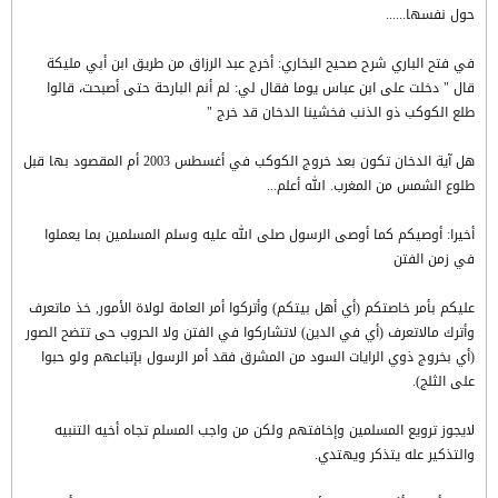
حول نفسها......
في فتح الباري شرح صحيح البخاري: أخرج عبد الرزاق من طريق ابن أبي مليكة
قال " دخلت على ابن عباس يوما فقال لي: لم أنم البارحة حتى أصبحت، قالوا
طلع الكوكب ذو الذنب فخشينا الدخان قد خرج "
هل آية الدخان تكون بعد خروج الكوكب في أغسطس 2003 أم المقصود بها قبل
طلوع الشمس من المغرب. الله أعلم...
أخيرا: أوصيكم كما أوصى الرسول صلى الله عليه وسلم المسلمين بما يعملوا
في زمن الفتن
عليكم بأمر خاصتكم (أي أهل بيتكم) وأتركوا أمر العامة لولاة الأمور, خذ ماتعرف
وأترك مالاتعرف (أي في الدين) لاتشاركوا في الفتن ولا الحروب حى تتضح الصور
(أي بخروج ذوي الرايات السود من المشرق فقد أمر الرسول بإتباعهم ولو حبوا
على الثلج).
لايجوز ترويع المسلمين وإخافتهم ولكن من واجب المسلم تجاه أخيه التنبيه
والتذكير عله يتذكر ويهتدي.