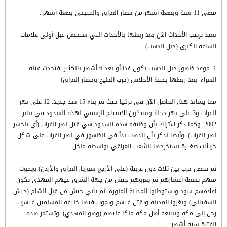
مضى 11 سنة وبضعة أشهر من حصار العراق والمتبقي بضعة أشهر..
نعيد ترتيب الأحداث الآن بعد ربطها بالأحداث التي ستحصل قبل أولى علامات
الساعة الكبرى (جبل الذهب)
1. موعد ظهور جبل الذهب يكون غدا أو بعد 6 أشهر بالكثير. فتحدث فتنة
السراء. بعد ربطها بفتنة الأحلاس (حرب الخليج وحصار العراق)
مما يساند هذا, الحاصل الآن في تركيا حيث تم بناء 15 سد جديد. 12 على نهر
الفرات و3 على نهر دجلة وسيكون الإفتتاح الرسمي لهذه السدود في يناير
2002. وكما ذكر الأتراك بأن وظيفة هذه السدود هي قتل نهر الفرات (أي ينحسر
نهر الفرات). وأيضا نذكر بأن الذهب بدأ في الظهور في نهر الفرات على شكل
جزيئات صغيرة يستخرجها الشعب العراقي بواسطة منخل.
ثم تحصل حرب بين ثلاث دول عربية (على الأرجح سوريا, العراق والأردن) ويموت
منهم تسعة أعشارهم ثم يغزوهم جيش من جهة الشرق فيهم المهدي تكون
أعلامهم سود ويستوطنوا المدينة المنورة. ثم يأتي جيش من قبل الشام (جيش
السفياني) ويغزوا المدينة ويقتل فيهم ويموت فيها خليفة المسلمين فيهرب
رجل إلى مكة ويبايعه أهل مكة ملكا عليهم (وهو المهدي). وتستمر هذه
الفترة ستة أشهر.