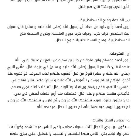
سلم) يقول: ليفرن الناس من الدجال في الجبال . قالت أم شريك: يا رسول الله
فأين العرب يومئذ؟ قال: هم قليل
ب_ الملحمة وفتح القسطنطينية:
روى أحمد وأبو داود عن معاذ: أن رسول الله (صلى الله عليه و سلم) قال: عمران
بيت المقدس خراب يثرب، وخراب يثرب خروج الملحمة، وخروج الملحمة فتح
القسطنطينية، وفتح القسطنطينية خروج الدجال
ج_ الفتوحات:
روى أحمد ومسلم وابن ماجة عن جابر بن سمرة عن نافع بن عتيبة رضي الله
عنهما؛ قال: كنا مع الرسول (صلى الله عليه و سلم) في غزوة. قال: فأتى النبي
(صلى الله عليه و سلم) قومٌ من قبل المغرب عليهم ثياب الصوف، فوافقوه عند
أكمةٍ، فإنهم لقيام ورسول الله(صلى الله عليه و سلم) قاعد. قال: فقلت لي
نفسي : ائتهم، فقم بينهم وبينه لا يغتالونه. قال: ثم قلت: لعله نجي معهم،
فأتيهم، فقمت بينهم وبينه. قال: فحفظت منه أربع كلمات أعدهن في يدي.
قال: تغزون جزيرة العرب، فيفتحها الله عز وجل، ثم فارس، فيفتحها الله عز وجل،
ثم تغزون الروم، فيفتحها الله، ثم تغزون الدجال فيفتحه الله
د- انحباس القطر والنبات:
ستكون بين يدي الدجال ثلاث سنوات عجاف، يلقى الناس فيها شدة وكرباً؛ فلا
مطر، ولا نبات، يفزع الناس فيها للتسبيح والتحميد والتهليل، حتى يجزئ عنهم