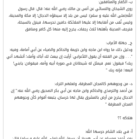
ب- الكفار والمنافقين:
روى الشيخان والنسائي عن أنس بن مالك رضي الله عنه؛ قال: قال رسول
الله(صلى الله عليه و سلم): ليس من بلد إلا سيطؤه الدجال؛ إلا مكة والمدينة،
وليس نُقب من أنقابها إلا عليها الملائكة حافين تحرسها، فينزل بالسبخة،
فترجف المدينة بأهلها ثلاث رجفات، يخرج إليه منها كل كافر ومنافق
ج_ جهلة الأعراب:
ودليل ذلك ما رواه ابن ماجه وابن خزيمة والحاكم والضياء عن أبي أمامة، وفيه:
". . . وإن من الفتنه أن يقول اللأعرابي: أرأيت إن يبعث لك أباك وأمك؛ أتشهد أني
ربك؟ فيقول: نعم. فيمثل له شيطانان في صورة أبيه وأمه، فيقولان: يابني!
اتبعه؛ فإنه ربك "
د- من وجوههم كالمجان المطرقة، ولعلهم الترك:
عن أحمد والترمذي والحاكم وابن ماجه عن أبي بكر الصديق رضي الله عنه:" إن
الدجال يخرج من أرض بالمشرق يقال لها خرسان، يتبعه أقوام كأن وجوههم
المجان المطرقة "
هلاكه ؟؟
أ- في بلاد الشام حرسها الله:
روى أحمد ومسلم عن أبي هريرة: أن رسول الله (صلى الله عليه و سلم) قال: