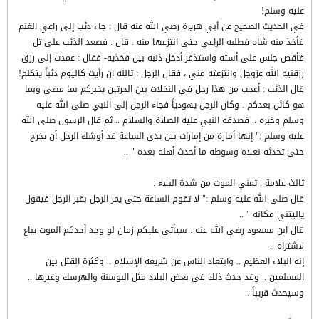
عليه وسلم!
في الحديث الصحيح عن أبي هريرة رضي الله عنه قال : جاء ذئب إلى راعي الغنم
فأخذ منه شاه فطلبه الراعي حتى انتزعها منه . قال : فصعد الذئب على تل
فأقص جلس على أسته واستذفر أدخل ذنبه بين فخذيه- فقال : عمدت إلى رزق
رزقنيه الله عزوجل وانتزعته مني ، فقال الرجل : تالله ان رأيت كاليوم ذئباً يتكلم!
قال الذئب : أعجب من هذا رجل في النخلات بين الحرتين يخبركم بما مضى وبما
هو كائن بعدكم . وكان الرجل يهودياً فجاء الرجل إلى النبي صلى الله عليه
وسلم وخبره .. فصدقه النبي عليه الصلاة والسلام .. ثم قال الرسول صلى الله
عليه وسلم :" إنها أمارة من إمارات بين يدي الساعة قد أوشك الرجل أن يخرج
حتى تحدثه نعلاه وسوطه ما أحدث أهله بعده " ..
ثالث علامة : تمني الموت من شدة البلاء :
قال صلى الله عليه وسلم :" لا تقوم الساعة حتى يمر الرجل بقبر الرجل فيقول
ياليتني مكانه " ..
قال ابن مسعود رضي الله عنه : سيأتي عليكم زمان لو وجد أحدكم الموت يباع
لاشتراه ..
إنه البلاء العظيم .. وابتعاد الناس عن شريعة الإسلام .. وكثرة القتل بين
المسلمين .. وقد حدث ذلك في بعض البلاد مثل البوسنة والهرسك وغيرها ..
وسيحدث قريباً ..