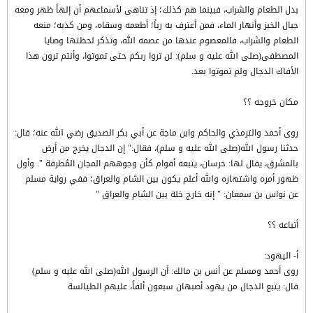
بدل الطعام والشراب، فبينما هم كذلك؛ إذ تناهى لأسماعهم أن إلهاً ظهر ومعه
جبال الخبز وأنهار الماء، فمن أعترف به رباً؛ أطعمه وسقاه، ومن كذبه؛ منعه
الطعام والشراب، فالمعصوم عندها من عصمه الله، وتذكر لحظتها وصايا
المصطفى(صلى الله عليه و سلم): لن تروا ربكم حتى تموتوا، وأنتم ترون هذا
الأفاك الدجال ولم تموتوا بعد.
مكان خروجه ؟؟
روى أحمد والترمذي والحاكم وابن ماجة عن أبي بكر الصديق رضي الله عنه؛ قال:
حدثنا رسول الله(صلى الله عليه و سلم)، فقال:" إن الدجال يخرج من أرض
بالمشرق، يقال لها: خرسان، يتبعه أقوام كأن وجوههم المجان المُطرقة ". وأول
ظهور أمره واشتهاره والله أعلم يكون بين الشام والعراق؛ ففي رواية مسلم
عن نواس بن سمعان: " إنه خارج خلة بين الشام والعراق "
أتباعه ؟؟
أ- اليهود:
روى أحمد ومسلم عن أنس بن مالك: أن الرسول الله(صلى الله عليه و سلم)
قال: يتبع الدجال من يهود أصبهان سبعون ألفاً، عليهم الطيالسة