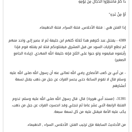
ذَا كُمْ فَانْتَظِرُوا الدّجّالَ مِنْ يَوْمِهِ
أوْ مِنْ غَدِهِ"
إذا الفتن هي : فتنة الأحلاس, فتنة السراء, فتنة الدهيماء.
4389 - يقتتل عند كنزهم هذا ثلاثة كلهم ابن خليفة ثم لا بصير إلى واحد منهم
ثم تطلع الرايات السود من قبل المشرق فيقتلونكم قتلا لم يقتله قوم فإذا
رأيتموه فبايعوه ولو حبوا على الثلج فإنه خليفة الله المهدي. (زيادة الجامع
الصغير)
- عن أبي بن كعب الأنصاري رضي الله تعالى عنه أن رسول الله صلى الله عليه
وسلم قال لا تقوم الساعة حتى يحسر الفرات عن جبل من ذهب يقتل تسعة
أعشارهم ‏
31391- {مسند أبي هريرة} قال: قال رسول الله صلى الله عليه وسلم: تدوم
الفتنة الرابعة اثني عشر عاما ثم تنجلي وقد انحسرت الفرات عن جبل من ذهب،
يكب عليه الأمة فيقتل عليه من كل تسعة سبعة.
من الأحاديث السابقة فإن ترتيب الفتن: الأحلاس, السراء , الدهيماء.