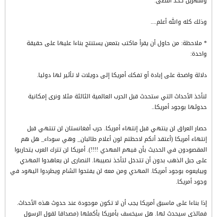
وشهرين كحد أقصى.
وذلك كله والله أعلم....
* ملاحظة: من حاول أن يقرأ ماكتب بتمعن يستنتج بناءا عليها على حقيقة
واحدة:
دلالة واضحة على إبادة أو تفكك أمريكا إلى دويلات لا تأثير لها دوليا.
لنأخذ الأحداث التي ستحدث قبل الحرب العالمية الثالثة مثلا ونرى إمكانية
حدوثها بوجود أمريكا..
حصار العراق لن ينتهي قبل إنتهاء أمريكا. حرب أفغانستان لن تنتهي قبل
إنتهاء أمريكا (أعتقد أنكم لاحظتم لون أعلام طالبان_ وهي سوداء_ هل هم
المقصودون في الحديث بأن فيهم المهدي !!!!). أمريكا لن تترك العرب يتحاربوا
على جبل الذهب بدون أن تتدخل لتأخذ نصيبها. النصارى لن يعاهدوا المهدي
ويبايعوه بوجود أمريكا. المهدي ومن معه لن يفتحوا الشام ويطردوا اليهود في
وجود أمريكا.
إذا بناءا على ماسبق أمريكا يجب أن لا تكون موجودة عند حدوث هذه الأحداث.
فمالذي سيحدث لها. هل سيخسف بأمريكا بأكملها (مصداقا لقول الرسول