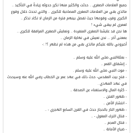
جميع العلامات الصغرى .. حدثت والكثير منها تكرر حدوثه زيادةً في التأكيد ..
مالذي بقي من العلامات الصغرى المصاحبة للكبرى .. والتي تحدث خلال وقوع
الكبرى وقرب وقوعها حيث تفصل بينهم فترة من الزمان لا تكاد تذكر ..
لعمري لم يبقى شيء !
ها نحن قد عايشنا الصغرى المنفردة .. ونعايش الصغرى المرافقة للكبرى ..
بمعنى آخر ... نحن نعيش في نهاية الزمان ..
أخبروني بالله عليكم مالذي بقي من هذه لم تظهر ؟! :-
- بعثةالنبي صلى الله عليه وسلم ..
- إنشقاق القمر ..
- موت النبي صلى الله عليه وسلم .
- فتح بيت المقدس- حدث ذلك في عهد عمر بن الخطاب رضي الله عنه وسيحدث
في عهد المهدي .
- كثرة المال والاستغناء عن الصدقة ..
- ظهور الفتن ..
- انتشار الأمن ..
- ظهور النار بالحجاز حدث في القرن السابع الهجري - ..
- قتال الترك المغول - ..
- قتال العجم ..
- ضياع الأمانة ..