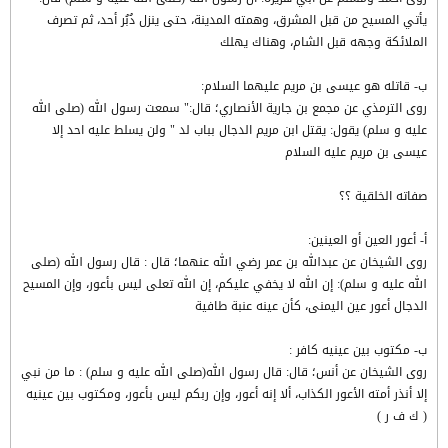
يأتي المسيح من قبل المشرق، وهمته المدينة، حتى ينزل دُبُر أحد، ثم تصرف
الملائكة وجهه قبل الشام، وهناك يهلك
ب- قاتله هو عيسى بن مريم عليهما السلام:
روى الترمذي عن مجمع بن جارية الأنصاري؛ قال:" سمعت رسول الله (صلى الله
عليه و سلم) يقول: يقتل ابن مريم الدجال بباب لد " ولن يسلط عليه احد إلا
عيسى بن مريم عليه السلام
صفاته الخلقية ؟؟
أ- أعور العين أو العينين:
روى الشيخان عن عبدالله بن عمر رضي الله عنهما؛ قال : قال رسول الله (صلى
الله عليه و سلم): إن الله لا يخفي عليكم، إن الله تعلى ليس بأعور، وإن المسيح
الدجال أعور عين اليمنى، كأن عينه عنبة طافية
ب- مكتوب بين عينيه كافر :
روى الشيخان عن أنس؛ قال: قال رسول الله(صلى الله عليه و سلم) : ما من نبي
إلا أنذر أمته الأعور الكذاب، ألا إنه أعور، وإن ربكم ليس بأعور، ومكتوب بين عينيه
( ك ف ر )