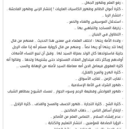
- رفع العلم وظهور الجهل ..
- كثرة أعوان الظالم وظهور الكاسيات العاريات ! إنتشار الزنى وظهور الفاحشة .
- انتشار الربا ..
- استحلال الموسيقى والغناء والخمر ..
- زخرفة المساجد والتباهي بها ..
- التطاول في البنيان ..
- ولادة الأمة ربتها - اختلف العلماء في معنى هذا الحديث .. فمنهم من قال
إنها تلد ربتها أو ربها نصاً .. ومنهم من قال كرواية مسلم أنه إذا ملك الرجل
جارية فاستولدها كان الولد بمنزلة السيد لها . وقيل أن تبيع النساء الأمهات
أولادهم ويكثر ذلك فيتداول الملاك المستولد حتى يشتريها ولدها .. وقالوا أنه
كثرة العقوق فيعامل الابن أمه معاملة السيد لأمته من الإهانة والسب ...
- كثرة الهرج والمرج (القتل)..
- تقارب الزمن .. تقارب الأسواق ..
- ظهور الشرك في الأمة الإسلامية ..
- ظهور الفواحش وقطيعة الرحم وسوء الجوار .. تمسك الشيوخ بمظاهر الشباب
.
- كثرة الشح .. كثرة التجارة .. ظهور الخسف والمسخ والقذف .. كثرة الزلازل ..
- ارتفاع أسافل الناس : .. ذهاب الصالحين ..
- عدم إفشاء السلام .. التماس العلم من الأصاغر ..
- الرؤيا الصادقة للمؤمنين .. انتشار التعليم والكتابة ..