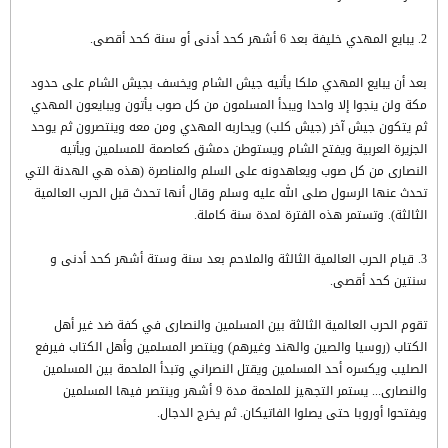
2. يبايع المهدي خليفة بعد 6 أشهر كحد أدنى أو سنة كحد أقصى.
بعد أن يبايع المهدي ملكا يأتيه جيش الشام ويخسف بجيش الشام على حدود
مكة ولن ينجوا إلا واحدا ويبدأ المسلمون من كل صوب يأتون ويبايعون المهدي
ثم يتكون جيش آخر (جيش كلب) ويحاربه المهدي ومن معه وينتصرون ثم يوحد
الجزيرة العربية ويفتح الشام ويستوطن دمشق كعاصمة للمسلمين ويأتيه
النصارى من كل صوب ويعاهدونه على السلم والمناصرة (هذه هي الهدنة التي
تحدث عنها الرسول صلى الله عليه وسلم وقال أنها تحدث قبل الحرب العالمية
الثالثة). وتستمر هذه الفترة لمدة سنة كاملة.
3. قيام الحرب العالمية الثالثة والملاحم بعد سنة وستة أشهر كحد أدنى و
سنتين كحد أقصى.
تقوم الحرب العالمية الثالثة بين المسلمين والنصارى في كفة ضد غير أهل
الكتاب (روسيا والصين والهند وغيرهم) وينتصر المسلمين وأهل الكتاب فيرفع
الصليب ويكسره أحد المسلمين ويقتل النصراني وتبدأ الملحمة بين المسلمين
والنصارى... يستمر التجهيز للملحمة مدة 9 أشهر وينتصر فيها المسلمين
ويفتحوا أوروبا حتى يصلوا الفاتيكان. ثم يخرج الدجال.