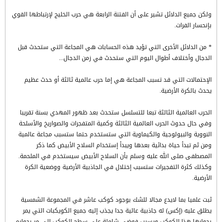
ولكن جميع الدلائل تشير على أن الفتنة الرابعة هي حرب الخليج لإرتباطها القوي
بإنحسار الفرات.
* من الدلائل الأخرى التي تؤيد هذه الحسابات هي المجاعة التي ستحدث قبل
الدجال وأختلاف أطوال اليوم التي ستحدث في زمن الدجال...
الإحتمالات التي قد تسبب المجاعة هي إما حرب عالمية ثالثة أو حدث عظيم
يحدث بالكرة الأرضية.
الحرب العالمية الثالثة تبعا للتسلسل ستحدث بعد ظهور المهدي بسنة تقريبا
وفي حال حدوث الحرب العالمية الثالثة وكمية المتفجرات والصواريخ والأسلحة
النووية والبيولوجية والكيماوية التي ستستخدم حتما ستسبب مجاعة عالمية
ومن ثم تبدأ حياة بدائية بعدها ويبدأ إستخدام السلاح الأبيض كما ذكر
المصطفى صلى الله عليه وسلم بأن السلاح الأبيض سيستخدم في الملحمة.
وكذلك كثرة التفجيرات ستسبب إختلال في الجاذبية الأرضية ووضعية الكرة
الأرضية.
ثبت علميا بما لايدع مجالا للشك بوجود كوكب عاشر في المجموعة الشمسية
يطلق عليه (إكس) له جاذبية عالية جدا يجذب إليه جميع الكويكبات التي يمر
بجوارها هذا الكوكب ويسبب فوضى شاملة على سطح الكوكب الي مر بجواره