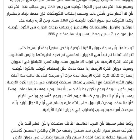
وسيمر هذا الكوكب بجوار الكرة الأرضية في ربيع 2003 ومن عجائب هذا الكوكب
بأن له أقمار على شكل ذنب وبسبب إجتذابه للكويكبات فإن حجمه يزداد بإستمرار
وهذا الكوكب يمر بجوار الكرة الأرضية كل 3360 سنة. ومن آثاره زيادة عدد
البراكين والزلازل والفيضانات والأعاصير وإختلاف درجات الحرارة في الكرة الأرضية
قبل مروره بـ 7 سنين وهذا يفسر زيادتها منذ عام 1996.
ثبت علميا بأن سرعة دوران الكرة الأرضية ينقص سنويا بمقدار بسيط حتى
تتوقف تماما ثم تبدأ في الدوران العكسي ثم تعود لطبيعتها والزمن المطلوب
لتوقف الكرة الأرضية هو قرابة 50 مليون سنة. وقد تسرع التباطؤ في الدوران
وسرعة دوران الكرة الأرضية إذا حدث حادث مثل إصطدام كوكب بالكرة الأرضية
إنفجارات هائلة هزت الكرة الأرضية عدة مرات أو تعرضت لجاذبية عالية جدا أخلت
توازن الكرة الأرضية مع الشمس, عندها سيحدث إضطراب في دوران الكرة الأرضية
يوم تكون سريعة ويوم تكون بطيئة حتى يأتيها يوم تتوقف فيها تماما. وهذا
يفسر بأن أيام الدجال يوم كسنة ويوم كشهر ويوم كأسبوع وباقي الأيام
كأيامنا هذه. وحديث الرسول صلى الله عليه وسلم في أيام الدجال تؤيد بأنه
سيحدث أمر عظيم يسبب إضطراب في دوران الكرة الأرضية.
وكما نعلم مسبقا بأن الحرب العالمية الثالثة ستحدث والآن العلم أثبت بأن
الكوكب سيمر بجوار الأرض بعد سنتين ونصف من الآن وهذين السببين كافيين
بأن يسببوا مجاعة عالمية لمدة 3 سنين وأن يسببوا إضطراب في دوران الأرض