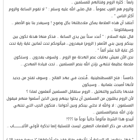
رابعاً : كثرة الروم وقتالهم للمسلمين ..
والروم هم الغرب عموماً .. قال صلى الله عليه وسلم : " لا تقوم الساعة والروم
أكثر الناس " ..
أعتقد أن هذه العلامة يمكن ملاحظتها بكل وضوح ! وسيغدر بنا بنو الأصفر ..
وسيقاتلوننا ..
قال عليه السلام : " أعدد ستاً بين يدي الساعة .. فذكر منها هدنة تكون بين
بينكم وبين بني الأصفر ( الروم) فيغدرون ، فيأتونكم تحت ثمانين غاية راية تحت
كل غاية اثنا عشر ألفاً " .
نحن الآن نعيش نهايات عصر الهدنة مع الروم .. ولسوف يغدرون .. وستكون
ملحمة عظيمة تنتهي بإذن الله بنصر المسلمين .. تحت قيادة المهدي ..
خامساً : فتح القسطنطينية ..فُـتحت في عهد الفاتح .. وسوف تفتح من جديد
لأنها أصبحت علمانية .. وسيكون
فتحها بالتكبير والتهليل .. الروم ستقاتل المسلمين أتعلمون لماذا ؟
لأن الروم يطلبون من المسلمين أن يخلوا بينهم وبين الذين أسلموا منهم فيقول
المسلمون : لا والله لا نخلي بينكم وبين أخواننا ، فتكون الحرب التي تنتهي
بإذن الله بنصرالمسلمين ..
أيبدو هذا الشرط مألوفاً حالياً نوعاً ما ؟؟؟!
الهدف من ذكر العلامات الصغرى ليست للتسلية إنما تذكرة لأولي الألبـــــــــــــاب ..
" فهل ينظرون إلا الساعة أن تأتيهم بغتة فقد جاء أشراطها "( سورة محمد 18 )