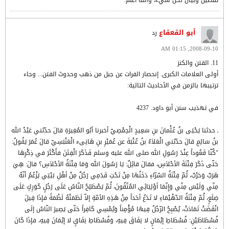
تفصيل وبيان لكل شيء، والله أعلم.
أبو القعقاع
رد
2008-09-10, 01:15 AM
11. القتن والكنز
أولى العلامات الكبرى. إنحصار الفرات عن جبل من ذهب وحدوث الفتن... وجاء
ترتيبها بالزمن في الأحاديث التالية:
في تهذيب سنن أبو داود. 4237
ـ حدثنا يَحْيَى بنُ عُثْمانَ بنِ سَعِيدٍ الْحِمْصِيّ أخبرنا أبُو المُغِيرَةِ قالَ حدّثني عَبْدُ الله
بنُ سَالِمٍ قالَ حدّثني الْعَلاَءُ بنُ عُتْبَةَ عن عُمَيْرِ بنِ هَانِىء الْعَنْبَسِيّ قالَ عُمَرَ يَقُولُ:
"كُنّا قَعُوداً عِنْدَ رَسُولِ الله صلى الله عليه وسلم فَذَكَرَ الْفِتَنَ فأَكْثَرَ في ذِكْرِهَا
حَتّى ذَكَرَ فِتْنَةَ الأحْلاَسِ، فقالَ قائِلٌ: يَا رَسُولَ الله وَمَا فِتْنَةُ الأحْلاَسِ؟ قالَ: هِيَ
هَرَبٌ وَحَرْبٌ، ثُمّ فِتْنَةُ السّرّاءِ دَخَنُهَا مِنْ تَحْتِ قَدَمِي رَجُلٌ مِنْ أهْلِ بَيْتِي يَزْعُمُ أنّهُ
مِنّي وَلَيْسَ مِنّي وَإِنّمَا أوْلِيَائِي المُتّقُونَ، ثُمّ يَصْطَلِحُ النّاسُ عَلَى رَجُلٍ كَوَرِكٍ عَلَى
ضِلَعٍ، ثُمّ فِتْنَةُ الدّهْيْمَاءِ لا تَدَعُ أحَداً مِنْ هَذِهِ الأمّةِ إلاّ لَطَمَتْهُ لَطْمَةً فإذَا قِيلَ
انْقَضَتْ تَمَادَتْ، يُصْبِحُ الرّجُلُ فِيهَا مُؤْمِناً وَيُمْسِي كَافِراً حَتّى يَصِيرَ النّاسُ إلَى
فُسْطَاطَيْنِ: فُسْطَاطِ إيْمَانٍ لا نِفَاقَ فِيهِ، وَفُسْطَاطِ نِفَاقٍ لا إيْمَانَ فِيهِ، فإذَا كَانَ