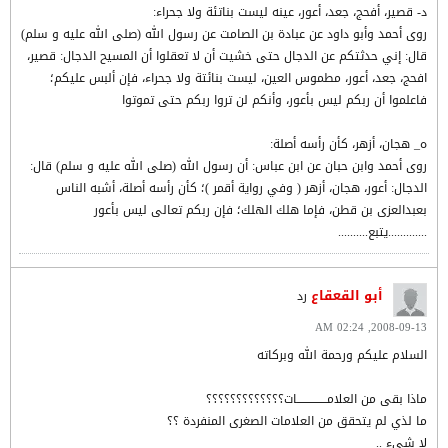
د- قصير، أفحج، جعد، أعور، عينه ليست بناتئة ولا جحراء:
روى أحمد وأبو داود عن عبادة بن الصامت عن رسول الله (صلى الله عليه و سلم)
قال: إني حدثتكم عن الدجال حتى خشيت أن لا تعقلوا أن المسيح الدجال: قصير،
افحج، جعد، أعور، مطموس العين، ليست بنائتة ولا جحراء، فإن ألبس عليكم؛
فاعلموا أن ربكم ليس بأعور، وأنكم لن تروا ربكم حتى تموتوا
ه_ هجان، أزهر، كأن رأسه أصلة:
روى أحمد وابن حبان عن ابن عباس: أن رسول الله (صلى الله عليه و سلم) قال:
الدجال: أعور، هجان، أزهر ( وفي رواية أقمر )؛ كأن رأسه أصلة، أشبه الناس
بعبدالعزى بن قطن، فإما هلك الهلك؛ فإن ربكم تعالى ليس بأعور
.............يتبع..........
أبو القعقاع
رد
2008-09-13, 02:24 AM
السلام عليكم ورحمة الله وبركاته
ماذا بقى من العلامـــــــــــــــات؟؟؟؟؟؟؟؟؟؟؟؟؟
ما لذي لم يتحقق من العلامات الصغرى المنفردة ؟؟
لا شيء ..