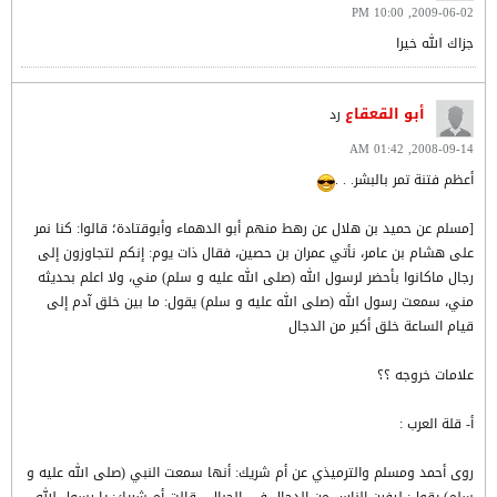
2009-06-02, 10:00 PM
جزاك الله خيرا
أبو القعقاع
رد
2008-09-14, 01:42 AM
أعظم فتنة تمر بالبشر. . .
[مسلم عن حميد بن هلال عن رهط منهم أبو الدهماء وأبوقتادة؛ قالوا: كنا نمر
على هشام بن عامر، نأتي عمران بن حصين، فقال ذات يوم: إنكم لتجاوزون إلى
رجال ماكانوا بأحضر لرسول الله (صلى الله عليه و سلم) مني، ولا اعلم بحديثه
مني، سمعت رسول الله (صلى الله عليه و سلم) يقول: ما بين خلق آدم إلى
قيام الساعة خلق أكبر من الدجال
علامات خروجه ؟؟
أ- قلة العرب :
روى أحمد ومسلم والترميذي عن أم شريك: أنها سمعت النبي (صلى الله عليه و