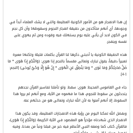
إن هذا الانفجار هو من الأمور الكونية العظيمة والتي لا يشك العلماء أبداً في
وجودها، أي أنهم متأكدون من حقيقة انفجار النجوم وسقوطها وأن كل نجم
في الكون لابد أن يأتي عليه يوم يستهلك فيه وقوده ومن ثم يهوي على
نفسه وينفجر.
هذه الحقيقة الكونية يا أحبتي ذكرها لنا القرآن بكلمات قليلة ولكنها معبرة
تعبيراً دقيقاً، يقول تبارك وتعالى مقسماً بالنجم إذا هوى: (وَالنَّجْمِ إِذَا هَوَى * مَا
ضَلَّ صَاحِبُكُمْ وَمَا غَوَى * وَمَا يَنْطِقُ عَنِ الْهَوَى * إِنْ هُوَ إِلَّا وَحْيٌ يُوحَى) [النجم:
1-4].
جاء في القاموس المحيط: هوى: سقط. ولو تأملنا تفاسير القرآن نجدهم
يتحدثون عن سقوط للنجوم، هذا ما فهموه من الآية، ومع أنهم لم يروا هذا
السقوط، إلا أنهم آمنوا به لأن الله تبارك وتعالى هو من حدثهم عنه.
وبفضل الله تمكنا اليوم من رؤية هذه الانفجارات العظيمة، وقد يكون هذا
الانفجار الذي شهدناه مؤخراً هو المقصود في الآية الكريمة (وَالنَّجْمِ إِذَا هَوَى)،
فالقرآن كتاب كما وصفه النبي الأعظم فيه خبر من قبلنا ونبأ من بعدنا، وفيه