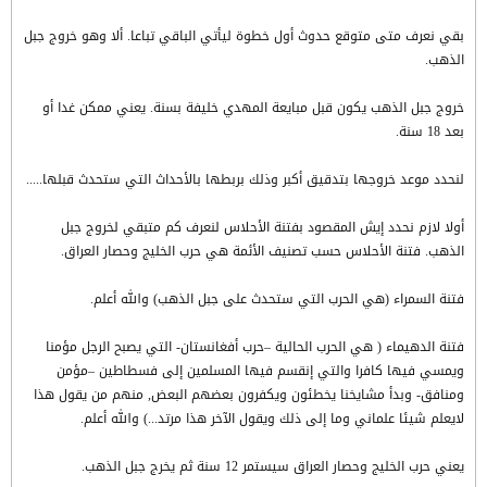
بقي نعرف متى متوقع حدوث أول خطوة ليأتي الباقي تباعا. ألا وهو خروج جبل
الذهب.
خروج جبل الذهب يكون قبل مبايعة المهدي خليفة بسنة. يعني ممكن غدا أو
بعد 18 سنة.
لنحدد موعد خروجها بتدقيق أكبر وذلك بربطها بالأحداث التي ستحدث قبلها.....
أولا لازم نحدد إيش المقصود بفتنة الأحلاس لنعرف كم متبقي لخروج جبل
الذهب. فتنة الأحلاس حسب تصنيف الأئمة هي حرب الخليج وحصار العراق.
فتنة السمراء (هي الحرب التي ستحدث على جبل الذهب) والله أعلم.
فتنة الدهيماء ( هي الحرب الحالية –حرب أفغانستان- التي يصبح الرجل مؤمنا
ويمسي فيها كافرا والتي إنقسم فيها المسلمين إلى فسطاطين –مؤمن
ومنافق- وبدأ مشايخنا يخطئون ويكفرون بعضهم البعض, منهم من يقول هذا
لايعلم شيئا علماني وما إلى ذلك ويقول الآخر هذا مرتد...) والله أعلم.
يعني حرب الخليج وحصار العراق سيستمر 12 سنة ثم يخرج جبل الذهب.