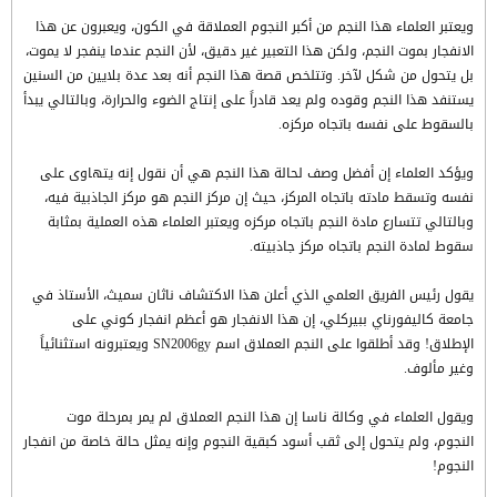
ويعتبر العلماء هذا النجم من أكبر النجوم العملاقة في الكون، ويعبرون عن هذا
الانفجار بموت النجم، ولكن هذا التعبير غير دقيق، لأن النجم عندما ينفجر لا يموت،
بل يتحول من شكل لآخر. وتتلخص قصة هذا النجم أنه بعد عدة بلايين من السنين
يستنفد هذا النجم وقوده ولم يعد قادراً على إنتاج الضوء والحرارة، وبالتالي يبدأ
بالسقوط على نفسه باتجاه مركزه.
ويؤكد العلماء إن أفضل وصف لحالة هذا النجم هي أن نقول إنه يتهاوى على
نفسه وتسقط مادته باتجاه المركز، حيث إن مركز النجم هو مركز الجاذبية فيه،
وبالتالي تتسارع مادة النجم باتجاه مركزه ويعتبر العلماء هذه العملية بمثابة
سقوط لمادة النجم باتجاه مركز جاذبيته.
يقول رئيس الفريق العلمي الذي أعلن هذا الاكتشاف ناثان سميث، الأستاذ في
جامعة كاليفورناي ببيركلي، إن هذا الانفجار هو أعظم انفجار كوني على
الإطلاق! وقد أطلقوا على النجم العملاق اسم SN2006gy ويعتبرونه استثنائياً
وغير مألوف.
ويقول العلماء في وكالة ناسا إن هذا النجم العملاق لم يمر بمرحلة موت
النجوم، ولم يتحول إلى ثقب أسود كبقية النجوم وإنه يمثل حالة خاصة من انفجار
النجوم!