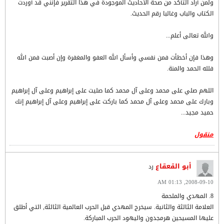
ولمن أراد التأكد من صحة الأحاديث الموجودة في هذا التقرير فإنني قد أوردت
الكتاب والباب وغالبا رقم الحديث.
والله تعالى أعلم...
وهذا فإن أخطأت فمن نفسي وأسأل الله العفو والمغفرة وإن أصبت فمن الله
فلله الحمد والمنة.
اللهم صلي على محمد وعلى آل محمد كما صليت على إبراهيم وعلى آل إبراهيم
وبارك على محمد وعلى آل محمد كما باركت على إبراهيم وعلى آل إبراهيم إنك
حميد مجيد...
منقول
أبو القعقاع
رد
2008-09-10, 01:13 AM
8. المهدي والملحمة
العلامة الثالثة والثانية. سيخرج المهدي قبل الحرب العالمية الثالثة, التي أطلق
عليها المسيحين هرمجدون واليهود الحرب المباركة.