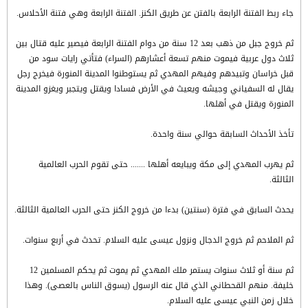
جاء ربط الفتنة الرابعة بالفتن عن طريق الكنز. الفتنة الرابعة وهي فتنة الأحلاس.
ثم خروج جبل من ذهب بعد 12 سنة من دوام الفتنة الرابعة فيصير عليه قتال بين
ثلاث دول عربية فيموت منهم تسعة أعشارهم (السراء) فتأتي رايات سود من
قبل خراسان وتبيدهم وفيهم المهدي ثم يستوطنوا المدينة المنورة فيخرج رجل
يقال له السفياني وجيشه ويعيث في الأرض فسادا ويقتل ويتجبر ويغزو المدينة
المنورة ويقتل في أهلها.
تأخذ الأحداث السابقة حوالي سنة واحدة.
ثم يهرب المهدي إلى مكة ويبايعه أهلها ....... حتى تقوم الحرب العالمية
الثالثة.
يحدث السابق في فترة (سنتين) بدءا من خروج الكنز حتى الحرب العالمية الثالثة.
ثم الملاحم ثم خروج الدجال ونزول عيسى عليه السلام. تحدث في أربع سنوات.
ثم سنة أو ثلاث سنوات يستمر ملك المهدي ثم يموت ثم يحكم المسلمين 12
خليفة. منهم القحطاني الذي قال عنه الرسول (يسوق الناس بالعصى). وهذا
خلال زمن النبي عيسى عليه السلام.