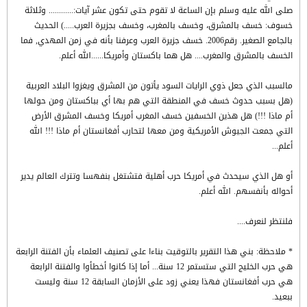
صلى الله عليه وسلم بإن الساعة لا تقوم حتى تكون عشر آيات:............ وثلاثة
خسوف: خسف بالمشرق، وخسف بالمغرب، وخسف بجزيرة العرب.....) الحديث
بالجامع الصغير. رقم2006. خسف جزيرة العرب وعرفنا بأنه في زمن المهدي, فما
الخسف بالمشرق والمغرب.... هل هما باكستان وأمريكا......الله أعلم.
مالسبب الذي جعل ذوي الرايات السود يأتون من المشرق ويغزوا البلاد العربية
(هل بسبب حدوث خسف في المنطقة التي هم بها أي بباكستان ومن حولها
أم ماذا !!!) هل هذين الخسفين خسف المغرب أمريكا وخسف المشرق الأرض
التي جمعت الجيوش الأمريكية ومن معها لتحارب أفغانستان أم ماذا !!! الله
أعلم...
أو هل الذي سيحدث في أمريكا حرب أهلية فتشتغل بنفهسا وتترك العالم يدير
أحواله بأنفسهم. الله أعلم.
فلنتظر لنعرف....
* ملاحظة: بني هذا التقرير بالتوقيت بناءا على تصنيف العلماء بأن الفتنة الرابعة
هي حرب الخليج التي ستستمر 12 سنة... أما إذا كانوا أخطأوا والفتنة الرابعة
هي حرب أفغانستان فهذا يعني زود على الأزمان السابقة 12 سنة وليست
ببعيد.