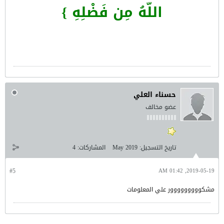
اللّهُ مِن فَضْلِهِ }
حسناء العلي
عضو مخالف
تاريخ التسجيل:
May 2019
المشاركات:
4
#5
2019-05-19, 01:42 AM
مشكووووووووور علي المعلومات