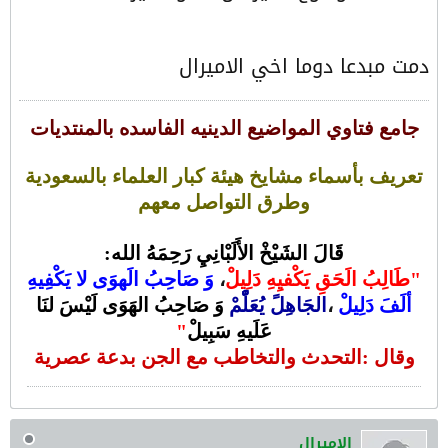
دمت مبدعا دوما اخي الاميرال
جامع فتاوي المواضيع الدينيه الفاسده بالمنتديات
تعريف بأسماء مشايخ هيئة كبار العلماء بالسعودية
وطرق التواصل معهم
قَالَ الشَيْخْ الأَلَبْانِيِ رَحِمَهُ الله:
"
طَالِبُ الَحَقِ يَكْفيِهِ دَلِيلْ
،
وَ صَاحِبُ الَهوَى لا يَكْفِيهِ
ألَفَ دَلِيلْ
،
الجَاهِلً يُعَلّْمْ
وَ صَاحِبُ الهَوَى لَيْسَ لنَا
عَلَيهِ سَبِيلْ
"
وقال :التحدث والتخاطب مع الجن بدعة عصرية
الاميرال