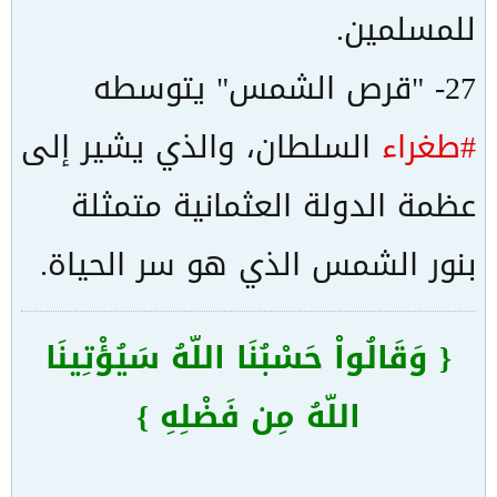
للمسلمين.
27- "قرص الشمس" يتوسطه
#طغراء
السلطان، والذي يشير إلى
عظمة الدولة العثمانية متمثلة
بنور الشمس الذي هو سر الحياة.
{ وَقَالُواْ حَسْبُنَا اللّهُ سَيُؤْتِينَا
اللّهُ مِن فَضْلِهِ }