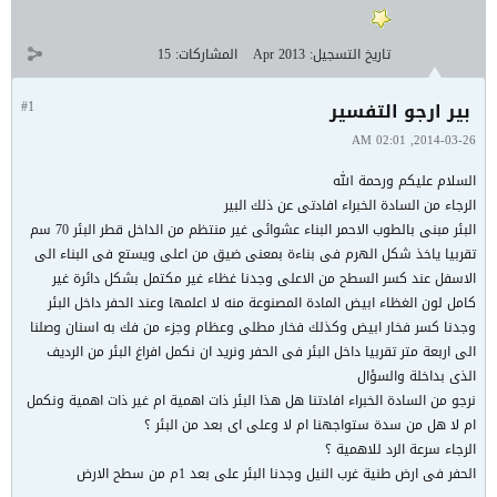
تاريخ التسجيل:
Apr 2013
المشاركات:
15
بير ارجو التفسير
#1
2014-03-26, 02:01 AM
السلام عليكم ورحمة الله
الرجاء من السادة الخبراء افادتى عن ذلك البير
البئر مبنى بالطوب الاحمر البناء عشوائى غير منتظم من الداخل قطر البئر 70 سم
تقربيا ياخذ شكل الهرم فى بناءة بمعنى ضيق من اعلى ويستع فى البناء الى
الاسفل عند كسر السطح من الاعلى وجدنا غظاء غير مكتمل بشكل دائرة غير
كامل لون الغظاء ابيض المادة المصنوعة منه لا اعلمها وعند الحفر داخل البئر
وجدنا كسر فخار ابيض وكذلك فخار مطلى وعظام وجزء من فك به اسنان وصلنا
الى اربعة متر تقربيا داخل البئر فى الحفر ونريد ان نكمل افراغ البئر من الرديف
الذى بداخلة والسؤال
نرجو من السادة الخبراء افادتنا هل هذا البئر ذات اهمية ام غير ذات اهمية ونكمل
ام لا هل من سدة ستواجهنا ام لا وعلى اى بعد من البئر ؟
الرجاء سرعة الرد للاهمية ؟
الحفر فى ارض طنية غرب النيل وجدنا البئر على بعد 1م من سطح الارض