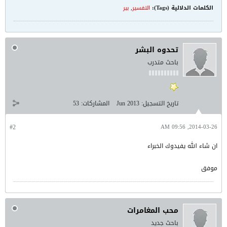
الكلمات الدلالية (Tags):
التفسير
,
بير
تحدوه البشر
باحث متدرب
تاريخ التسجيل:
Jun 2013
المشاركات:
53
#2
2014-03-26, 09:56 AM
ان شاء الله يفيدوك الخبراء
موفق
محب المغامرات
باحث جديد