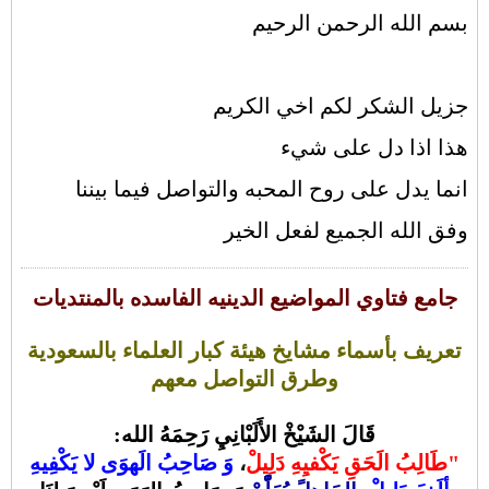
بسم الله الرحمن الرحيم
جزيل الشكر لكم اخي الكريم
هذا اذا دل على شيء
انما يدل على روح المحبه والتواصل فيما بيننا
وفق الله الجميع لفعل الخير
جامع فتاوي المواضيع الدينيه الفاسده بالمنتديات
تعريف بأسماء مشايخ هيئة كبار العلماء بالسعودية
وطرق التواصل معهم
قَالَ الشَيْخْ الأَلَبْانِيِ رَحِمَهُ الله:
"
طَالِبُ الَحَقِ يَكْفيِهِ دَلِيلْ
،
وَ صَاحِبُ الَهوَى لا يَكْفِيهِ