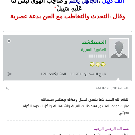
ألَفَ دَلِيلْ
،
الجَاهِلً يُعَلّْمْ
وَ صَاحِبُ الهَوَى لَيْسَ لنَا
عَلَيهِ سَبِيلْ
"
وقال :التحدث والتخاطب مع الجن بدعة عصرية
المسـتكشف
العضوية المميزة
تاريخ التسجيل:
Jul 2011
المشاركات:
1291
#3
2014-09-10, 02:25 AM
اللهم لك الحمد كما ينبغي لجلال وجهك وعظيم سلطانك
مبارك عودة المنتدى فقد طالت الغيبة واشتقنا له ولكل الاخوة الكرام
محبتي
بسم الله الرحمن الرحيم