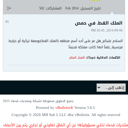
تاريخ التسجيل:
Feb 2014
المشاركات:
502
الملك القط. في حمص
#1
2014-09-06, 02:45 PM
السلام عليكم_هل مر على أحد أسم منطقه (الملك القط)بوصفة تركية أو خرايط
فرنسية_علمآ انها كانت مملكه قديمآ
الكلمات الدلالية (Tags):
القط
,
الملك
جميع الحقوق محفوظة لشبكة ومنتديات قدماء 2023
Powered by
vBulletin®
Version 5.6.5
Copyright © 2026 MH Sub I, LLC dba vBulletin. All rights reserved.
منتديات قدماء
تخلي مسؤوليتها
عن أي اتفاق
تعاوني
أو تجاري يتم
بين الأعضاء