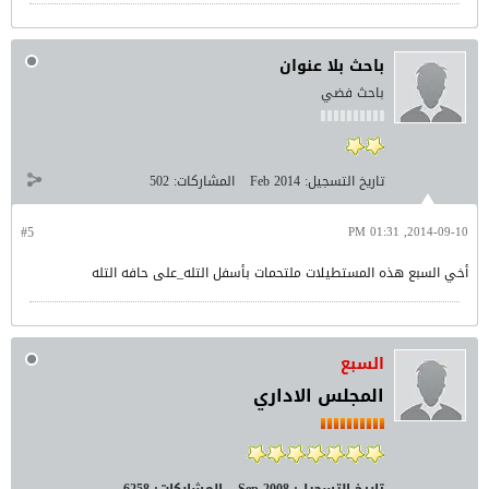
باحث بلا عنوان
باحث فضي
تاريخ التسجيل:
Feb 2014
المشاركات:
502
#5
2014-09-10, 01:31 PM
أخي السبع هذه المستطيلات ملتحمات بأسفل التله_على حافه التله
السبع
المجلس الاداري
تاريخ التسجيل:
Sep 2008
المشاركات:
6258