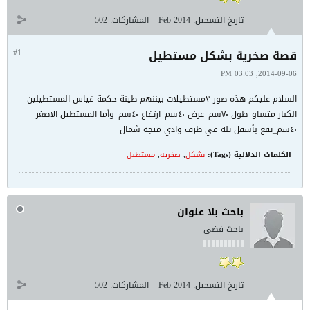
تاريخ التسجيل:
Feb 2014
المشاركات:
502
قصة صخرية بشكل مستطيل
#1
2014-09-06, 03:03 PM
السلام عليكم هذه صور ٣مستطيلات بيننهم طينة حكمة قياس المستطيلين
الكبار متساو_طول ٧٠سم_عرض ٤٠سم_ارتفاع ٤٠سم_وأما المستطيل الاصغر
٤٠سم_تقع بأسفل تله في طرف وادي متجه شمال
الكلمات الدلالية (Tags):
بشكل
,
صخرية
,
مستطيل
باحث بلا عنوان
باحث فضي
تاريخ التسجيل:
Feb 2014
المشاركات:
502