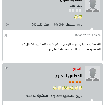
باحث فضي
تاريخ التسجيل:
Feb 2014
المشاركات:
502
#3
2014-09-06, 03:07 PM
القصة توجد بوادي وبعد الوادي مباشره توجد تله كبيره لشمال غرب
القصه_واعتذر اذ ان القصه متجهة شمال غرب
السبع
المجلس الاداري
تاريخ التسجيل:
Sep 2008
المشاركات:
6258