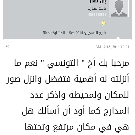
إبن نهار
باحث متدرب
تاريخ التسجيل:
Sep 2014
المشاركات:
50
#2
2014-10-04, 12:18 AM
مرحبا بك أخ " التونسي " نعم ما
أنزلته له أهمية فتفضل وانزل صور
للمكان ولمحيطه واذكر عدد
المدارج كما أود أن أسألك هل
هي في مكان مرتفع وتحتها