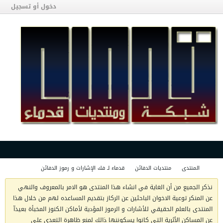
دخول أو تسجيل
المنتدى
منتديات الدفائن
قدماء لـ فك الإشارات و رموز الدفائن
نذكر الجميع من أن الغاية في انشاء هذا المنتدى هو الامر بالمعروف والنهي
عن المنكر توعية الاخوان الباحثين عن الركاز بتقديم المساعده لهم من خلال هذا
المنتدى بالعلم الحقيقي للأشارات و الرموز المؤدية لأماكن الكنوز المخبأة بعيدآ
عن المساكن الأثرية التي كانوا يسكوننها ذالك لمنع ظاهرة التعدي على