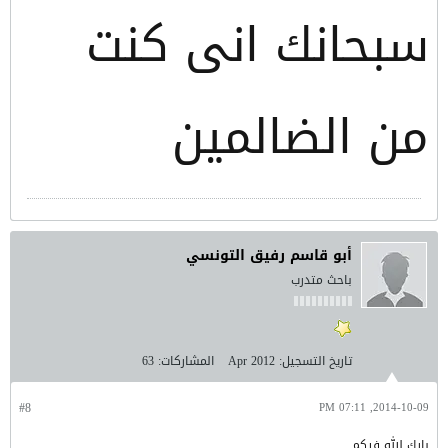
سبحانك انى كنت
من الضالمين
أبو قاسم رفيق التونسي
باحث متدرب
تاريخ التسجيل:
Apr 2012
المشاركات:
63
#8
2014-10-09, 07:11 PM
بارك الله فيكم