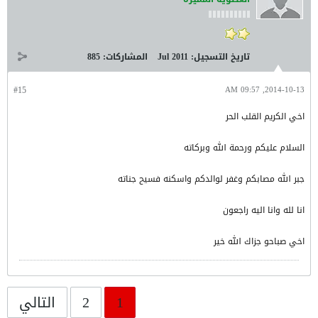
تاريخ التسجيل:
Jul 2011
المشاركات:
885
#15
2014-10-13, 09:57 AM
اخي الكريم القلب الحر
السلام عليكم ورحمة الله وبركاته
جبر الله مصابكم وغفر لوالدكم واسكنه فسيح جناته
انا لله وانا اليه راجعون
اخي صباحو جزاك الله خير
1
2
التالي