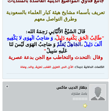
جامع فتاوي المواضيع الدينيه الفاسده بالمنتديات
تعريف بأسماء مشايخ هيئة كبار العلماء بالسعودية
وطرق التواصل معهم
قَالَ الشَيْخْ الأَلَبْانِيِ رَحِمَهُ الله:
"
طَالِبُ الَحَقِ يَكْفيِهِ دَلِيلْ
،
وَ صَاحِبُ الَهوَى لا يَكْفِيهِ
ألَفَ دَلِيلْ
،
الجَاهِلً يُعَلّْمْ
وَ صَاحِبُ الهَوَى لَيْسَ لنَا
عَلَيهِ سَبِيلْ
"
وقال :التحدث والتخاطب مع الجن بدعة عصرية
الكلمات الدلالية (Tags):
الأخ
,
الحر
,
العزيز
,
القلب
,
تعزية
,
والد
,
وفاة
جهاز الديب ماكس
باحث مشارك