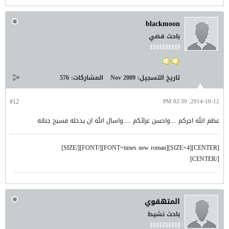
blackmoon
باحث فضي
تاريخ التسجيل:
Nov 2009
المشاركات:
576
#12
2014-10-12, 02:39 PM
عظم الله اجركم ....واحسن عزائكم .....واسال الله ان يدخله فسيح جناته
[CENTER][SIZE=4][FONT=times new roman][/FONT][/SIZE]
[/CENTER]
المتهقوي
باحث نشيط