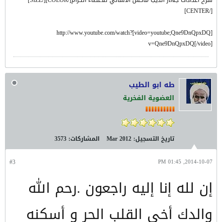
شرح اعدادات جهاز الديب ماكس الألماني للأعضاء الكرام[/COLOR][/SIZE]
[/CENTER]
[video=youtube;Qne9DnQpxDQ]http://www.youtube.com/watch?
v=Qne9DnQpxDQ[/video]
طه ابو الطيب
العضوية الفخرية
تاريخ التسجيل:
Mar 2012
المشاركات:
3573
#3
2014-10-07, 01:45 PM
إن لله إنا إليه راجعون .رحم الله
والدك أخي القلب الحر و أسكنه