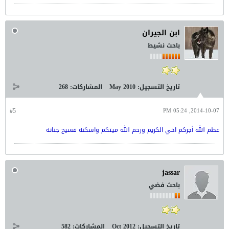
ابن الجيران
باحث نشيط
تاريخ التسجيل:
May 2010
المشاركات:
268
#5
2014-10-07, 05:24 PM
عظم الله أجركم اخي الكريم ورحم الله ميتكم واسكنه فسيح جناته
jassar
باحث فضي
تاريخ التسجيل:
Oct 2012
المشاركات:
582