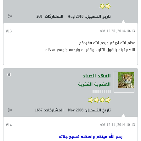
تاريخ التسجيل:
Aug 2010
المشاركات:
268
#13
2014-10-13, 12:25 AM
عظم الله اجركم ورحم الله فقيدكم
اللهم ثبته بالقول الثابت واغفر له وارحمه واوسع مدخله
الفهد الصياد
العضوية الفخرية
تاريخ التسجيل:
Nov 2008
المشاركات:
1657
#14
2014-10-13, 12:41 AM
رحم الله ميتكم واسكنه فسيح جناته