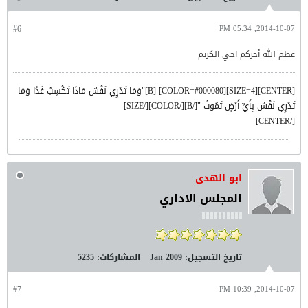
#6
2014-10-07, 05:34 PM
عظم الله أجركم اخي الكريم
[CENTER][SIZE=4][COLOR=#000080] [B]"وَمَا تَدْرِي نَفْسٌ مَاذَا تَكْسِبُ غَدًا وَمَا
تَدْرِي نَفْسٌ بِأَيِّ أَرْضٍ تَمُوتُ "[/B][/COLOR][/SIZE]
[/CENTER]
ابو الهدى
المجلس الاداري
تاريخ التسجيل:
Jan 2009
المشاركات:
5235
#7
2014-10-07, 10:39 PM