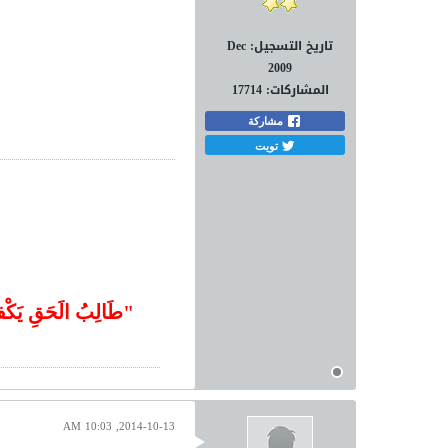
تاريخ التسجيل:
Dec
2009
المشاركات:
17714
مشاركة
تويت
"
طَالِبُ الَحَقِ يَكْفي
2014-10-13, 10:03 AM