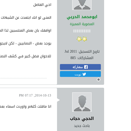
اخي الفاضل
ابومحمد الحربي
اتمنى لو انك ابتعدت عن الشبهات 
العضوية المميزة
اوافقك بان بعض المنتسبين لذا ا
يوجد بعض - النصابيين - لكن لايج
تاريخ التسجيل:
Jul 2011
للاخوان فضل كبير في كشف النصا
المشاركات:
885
مشاركة
تويت
2014-10-13, 07:17 PM
انا ماقلت كلهم واوردت اسماء بعض
الحجي حجاب
باحث جديد