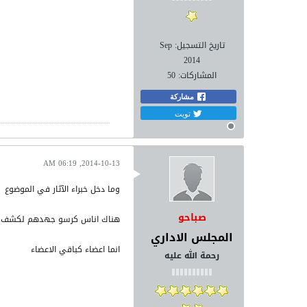
تاريخ التسجيل:
Sep
2014
المشاركات:
50
مشاركة
تويت
2014-10-13, 06:19 AM
وما دخل خبراء الآثار في الموضوع
صباحو
هناك اناس كرسو جهدهم لكشف الح
المجلس الاداري
انما اعضاء كباقي الاعضاء
رحمة الله عليه