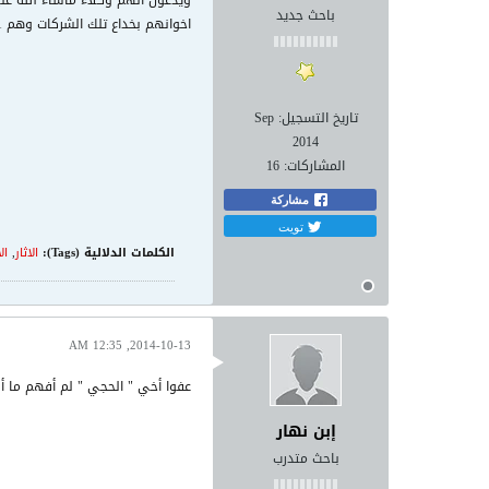
ويدعون انهم وكلاء ماشاء الله علي
باحث جديد
اخوانهم بخداع تلك الشركات وهم 1- فصيل الحربي 2- الفقير الى رب العالمين 3- رحال جزاهم الله كل خير ومن اراد شيء عليه استشارتهم وهم لايبخلوا مما يعرفونه والسلام
تاريخ التسجيل:
Sep
2014
المشاركات:
16
مشاركة
تويت
الكلمات الدلالية (Tags):
الاثار
,
ال
2014-10-13, 12:35 AM
عفوا أخي " الحجي " لم أفهم ما أرد
إبن نهار
باحث متدرب