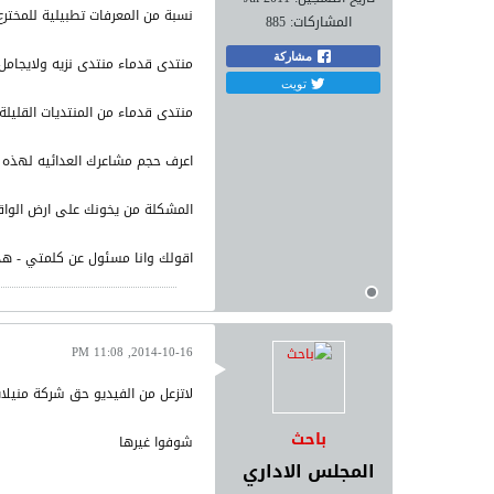
نسبة من المعرفات تطبيلية للمخترع والبرفسور الم
المشاركات:
885
مشاركة
منتدى قدماء منتدى نزيه ولايجامل 
تويت
منتدى قدماء من المنتديات القليلة
اعرف حجم مشاعرك العدائيه لهذه ال
المشكلة من يخونك على ارض الواق
اقولك وانا مسئول عن كلمتي - هذا
2014-10-16, 11:08 PM
لاتزعل من الفيديو حق شركة منيلا
باحث
شوفوا غيرها
المجلس الاداري