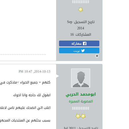
تاريخ التسجيل:
Sep
2014
المشاركات:
16
مشاركة
تويت
2014-10-13, 10:47 PM
كلهم = جميع الخبراء >ماذكرت ف
ابومحمد الحربي
ابقول لك حاجه وانا اخوك
العضوية المميزة
اغلب الي انضحك عليهم ناس لاعلم
بسبب بحثهم عن المنتديات المجهو
تاريخ التسجيل:
Jul 2011