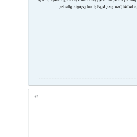
والفضل لله ثم للمخلصين بهذه المنتديات الذين انغشوا وافادوا
#2