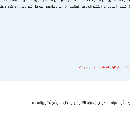
كم كنا واثفين من تحلليلاتكم عن الاثار وواثقين كل الثقه بكم ولكن الان انكشف الستار 
اجهزه
,
البدايه
,
انسلخوا
,
خبراء
,
شركات
ت أن تقوله بخصوص ( خبراء الآثار ) ولو تكرّمت وضّح أكثر والسلام