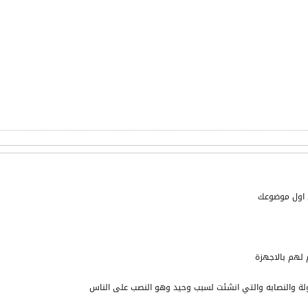
ي اول موضوعك
 لهم بالاجهزة
لة والنصابه والتي انشئت لسبب وحيد وهو النصب على الناس