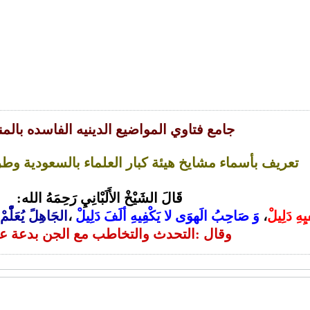
جامع فتاوي المواضيع الدينيه الفاسده بالمن
تعريف بأسماء مشايخ هيئة كبار العلماء بالسعودية وط
قَالَ الشَيْخْ الأَلَبْانِيِ رَحِمَهُ الله:
ِهِ دَلِيلْ
،
وَ صَاحِبُ الَهوَى لا يَكْفِيهِ ألَفَ دَلِيلْ
،
الجَاهِلً يُعَلّْمْ
وقال :التحدث والتخاطب مع الجن بدعة ع