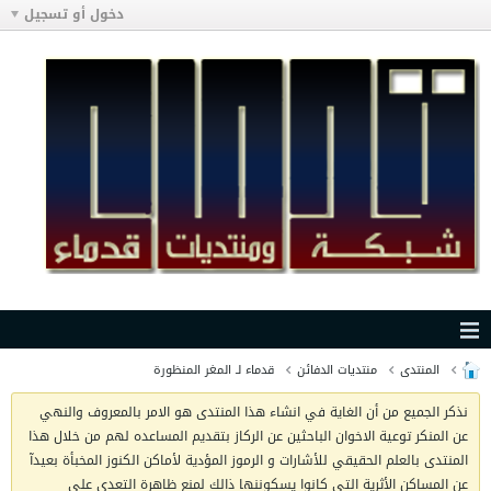
دخول أو تسجيل
المنتدى
منتديات الدفائن
قدماء لـ المغر المنظورة
نذكر الجميع من أن الغاية في انشاء هذا المنتدى هو الامر بالمعروف والنهي
عن المنكر توعية الاخوان الباحثين عن الركاز بتقديم المساعده لهم من خلال هذا
المنتدى بالعلم الحقيقي للأشارات و الرموز المؤدية لأماكن الكنوز المخبأة بعيدآ
عن المساكن الأثرية التي كانوا يسكوننها ذالك لمنع ظاهرة التعدي على