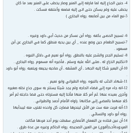
4- حنين الجذع إليه لما فارقه إلى المنبر وصار يخطب على المنبر بعد ما كان
يخطب عليه ولم يسكن حتى اتى إليه فضمه وأعتنقه فسكت .
5-نبع الماء من بين أصابعه .رواه البخاري )
6- تسبيح الحصى بكفه .رواه أبن عسكر من حديث أبي داود وغيره .
7-تسبيح الطعام حين وضع عنده _ أي بين يديه فنطق كما في البخاري عن أبن
مسعود .
8- تسليم الجحر والشجر عليه بالنطق .رواه أبو نعيم في دلائل النبوه .
9-تكليم الذراع له ـ صلى الله عليه وسلم ـ فأخبره أنه مسموم .رواه البخاري .
10-أن البعير شكا إليه الجهد ـ أي المشقه ـ أن صاحبه يجيعه ويتعبه .رواه أبو داود
.
11-شهاد الذئب له بالنبوه .رواه الطبراني وابو نعيم .
12-انه جاء مره إلى قضاء الحاجه ولم يجد شيئا يستتر به سوى جذع نخله صغيره
وأخرى بعيده عنها .ثم أمر كلا منها فأتتا إليه فسترتاه حتى قضا حاجته ثم أمر
كلا منهما بالمضي إلى مكانها .راواه الأمام أحمد والطبراني .
13-أنه قربت منه ست من الأبل لينحرها فصارت كل واحده تقترب منه ليبدأبها
.رواه أبو داود والنسائي .
14-أن عين قتاده بن النعمان الأنصاري سقطت يوم أحد فردها فكانت
المردودةأحـد(أقوى) من العين الصحيحه .رواه الحاكم وغيره من عدة طرق .