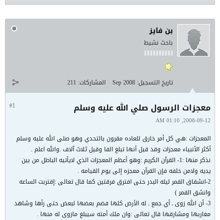
بن فايز
باحث نشيط
تاريخ التسجيل:
Sep 2008
المشاركات:
211
معجزات الرسول صلي الله عليه وسلم
#1
2008-09-12, 01:10 AM
المعجزات :هي كل أمر خارق للعاده مقرون بالتحدي وهو صلى الله عليه وسلم
أكثر الأنبياء معجزات وقد قيل أنها تبلغ الفا وقيل ثلاث آلاف .والله اعلم .
نذكر منها :1- القرآن الكريم :وهو أعظم المعجزات الذي لايأتيه الباطل من بين
يديه ولامن خلفه فإن القرآن معجزه إلى يوم القيامه .
2-انشقاق القمر ليله البدر حتى افترق فرقتين كما قال تعالى :إقتربت الساعه
وانشق القمر )
3- أن الله زوى ـ أي جمع ـ له الأرض كلها فضم بعضها لبعض حتى رأها وشاهد
مغاربها ومشارقها قال تعالى :وان ملك أمته سيبلغ مازوى له منها .