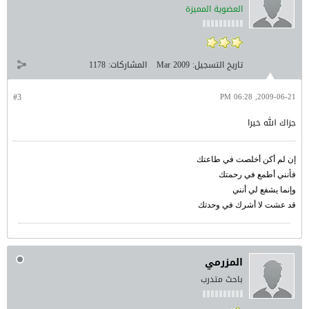
العضوية المميزة
تاريخ التسجيل:
Mar 2009
المشاركات:
1178
#3
2009-06-21, 06:28 PM
جزاك الله خيرا
إن لم أكن أخلصت في طاعتك
فأنني أطمع في رحمتك
وإنما يشفع لي أنني
قد عشت لا أشرك في وحدتك
المزرمي
باحث متدرب