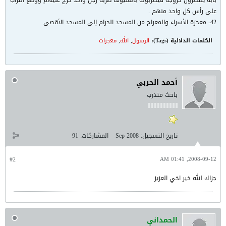
بابه ينتظرون خروجه فيضربونه بالسيوف ضربه رجل واحد خرج عليهم ووضع التراب
على رأس كل واحد منهم .
42- معجزة الأسراء والمعراج من المسجد الحرام إلى المسجد الأقصى
الكلمات الدلالية (Tags):
الرسول
,
الله
,
معجزات
أحمد الحربي
باحث متدرب
تاريخ التسجيل:
Sep 2008
المشاركات:
91
#2
2008-09-12, 01:41 AM
جزاك الله خير اخي العزيز
الحمداني