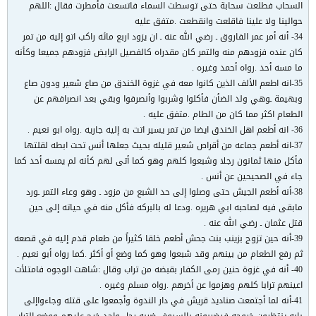
السحاب فطلعت سحابة حتى توسطت السماء فاتسعت فأمطرت فقال :اللهم
حوالينا ولا علينا فاقلعت وانقطعت .متفق عليه
34- أنه أمر عمر الفاروق ـ رضي الله عنه ـ ان يزود اربع مائه راكب اتو إليه من تمر
كان عنده فزودهم منه والتمر كان مقدراه كالفصيل الرابض فزودهم جميعا وكأنه
ما مسه أحد .رواه أحمد وغيره .
35-انه اطعم الألف الذين كانوا معه في غزوة الخندق من صاع شعير ودون صاع
وبهيمة ـوهي ولد الضأن فأكلوا وشربوا وأنصرفوا وبقي بعد انصرافهم عن
الطعام اكثر مما كان من الطام .متفق عليه .
36- انه أطعم اهل الخندق ايضا من تمر يسير اتت به إليه جاريه .رواه ابو نعيم .
37-انه أطعم جماعه من أقراص شعير قليله بحيث جعلها أنس تحت ابطه لقلتها
فأكل منها ثمانون رجلا وشبعوا كلهم وهو كما أتى لهم كأنه لم يمسه أحد كما
جاء في الصحيحين عن أنس .
38-أنه أطعم الجيش حتى وصلوا إلى حد الشبع من مزود ـ وهو وعاء التمر ـورد
مابقى فيه لصاحبه ابي هريره .ودعا له بالبركه فأكل منه في حياته إلى حين
قتل عثمان ـ رضي الله عنه .
39-أنه حين تزوج بزينب بنت جحش أطعم خلقا كثيراً من طعام قدم إليه في قصعه
ثم رفع الطعام من بينهم وقد شبعوا وهو كما وضع أو أكثر .كما رواه أبو نعيم .
40- أنه في غزوة حنين رمى الكفار بقبضه من تراب وقال :شاهت الوجوه فامتلأت
اعينهم ترابا كلهم وهزموا عن أخرهم .رواه مسلم وغيره .
41-أنه لما أجتمعت صناديد قريش في دار الندوة وأجمعوا على قتله وجاءواإلى