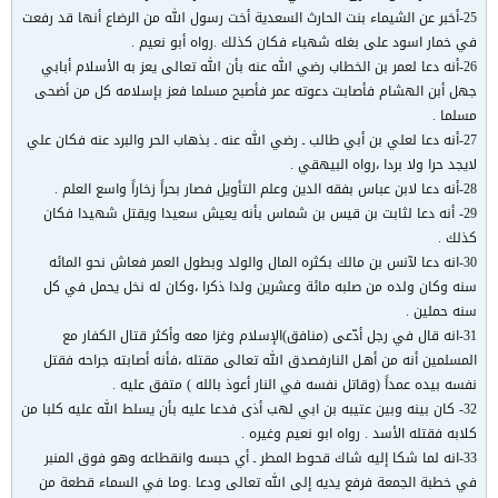
25-أخبر عن الشيماء بنت الحارث السعدية أخت رسول الله من الرضاع أنها قد رفعت
في خمار اسود على بغله شهباء فكان كذلك .رواه أبو نعيم .
26-أنه دعا لعمر بن الخطاب رضي الله عنه بأن الله تعالى يعز به الأسلام أبابي
جهل أبن الهشام فأصابت دعوته عمر فأصبح مسلما فعز بإسلامه كل من أضحى
مسلما .
27-أنه دعا لعلي بن أبي طالب ـ رضي الله عنه ـ بذهاب الحر والبرد عنه فكان علي
لايجد حرا ولا بردا ،رواه البيهقي .
28-أنه دعا لابن عباس بفقه الدين وعلم التأويل فصار بحراً زخاراً واسع العلم .
29- أنه دعا لثابت بن قيس بن شماس بأنه يعيش سعيدا ويقتل شهيدا فكان
كذلك .
30-انه دعا لآنس بن مالك بكثره المال والولد وبطول العمر فعاش نحو المائه
سنه وكان ولده من صلبه مائة وعشرين ولدا ذكرا ،وكان له نخل يحمل في كل
سنه حملين .
31-انه قال في رجل أدّعى (منافق)الإسلام وغزا معه وأكثر قتال الكفار مع
المسلمين أنه من أهـل النارفصدق الله تعالى مقتله ،فأنه أصابته جراحه فقتل
نفسه بيده عمداً ‍‍‍‍‍‍(وقاتل نفسه في النار أعوذ بالله ) متفق عليه .
32- كان بينه وبين عتيبه بن ابي لهب أذى فدعا عليه بأن يسلط الله عليه كلبا من
كلابه فقتله الأسد . رواه ابو نعيم وغيره .
33-انه لما شكا إليه شاك قحوط المطر ـ أي حبسه وانقطاعه وهو فوق المنبر
في خطبة الجمعة فرفع يديه إلى الله تعالى ودعا .وما في السماء قطعة من