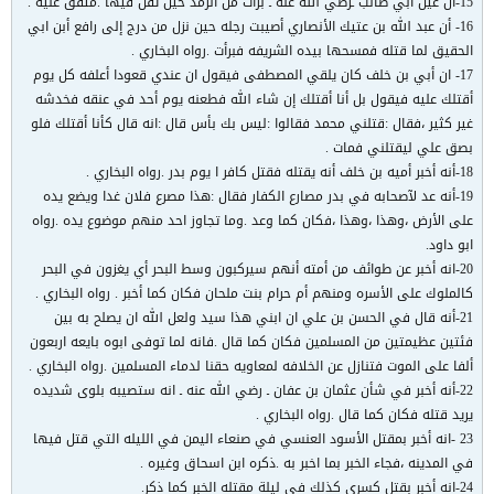
15-أن عين أبي طالب ـرضي الله عنه ـ برأت من الرمد حين تفل فيها .متفق عليه .
16- أن عبد الله بن عتيك الأنصاري أصيبت رجله حين نزل من درج إلى رافع أبن ابي
الحقيق لما قتله فمسحها بيده الشريفه فبرأت .رواه البخاري .
17- ان أبي بن خلف كان يلقي المصطفى فيقول ان عندي قعودا أعلفه كل يوم
أقتلك عليه فيقول بل أنا أقتلك إن شاء الله فطعنه يوم أحد في عنقه فخدشه
غير كثير ،فقال :قتلني محمد فقالوا :ليس بك بأس قال :انه قال كأنا أقتلك فلو
بصق علي ليقتلني فمات .
18-أنه أخبر أميه بن خلف أنه يقتله فقتل كافر ا يوم بدر .رواه البخاري .
19-أنه عد لآصحابه في بدر مصارع الكفار فقال :هذا مصرع فلان غدا ويضع يده
على الأرض ،وهذا ،وهذا ،فكان كما وعد .وما تجاوز احد منهم موضوع يده .رواه
ابو داود.
20-انه أخبر عن طوائف من أمته أنهم سيركبون وسط البحر أي يغزون في البحر
كالملوك على الأسره ومنهم أم حرام بنت ملحان فكان كما أخبر . رواه البخاري .
21-أنه قال في الحسن بن علي ان ابني هذا سيد ولعل الله ان يصلح به بين
فئتين عظيمتين من المسلمين فكان كما قال .فانه لما توفى ابوه بايعه اربعون
ألفا على الموت فتنازل عن الخلافه لمعاويه حقنا لدماء المسلمين .رواه البخاري .
22-أنه أخبر في شأن عثمان بن عفان ـ رضي الله عنه ـ انه ستصيبه بلوى شديده
يريد قتله فكان كما قال .رواه البخاري .
23 -انه أخبر بمقتل الأسود العنسي في صنعاء اليمن في الليله التي قتل فيها
في المدينه ،فجاء الخبر بما اخبر به .ذكره ابن اسحاق وغيره .
24-انه أخبر بقتل كسرى كذلك في ليلة مقتله الخبر كما ذكر.