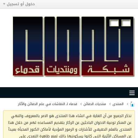
دخول أو تسجيل
المنتدى
منتديات الدفائن
قدماء لـ النقاشات في علم الدفائن والآثار
نذكر الجميع من أن الغاية في انشاء هذا المنتدى هو الامر بالمعروف والنهي
عن المنكر توعية الاخوان الباحثين عن الركاز بتقديم المساعده لهم من خلال هذا
المنتدى بالعلم الحقيقي للأشارات و الرموز المؤدية لأماكن الكنوز المخبأة بعيدآ
عن المساكن الأثرية التي كانوا يسكوننها ذالك لمنع ظاهرة التعدي على