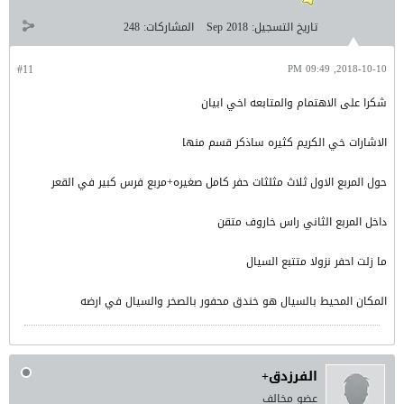
تاريخ التسجيل:
Sep 2018
المشاركات:
248
#11
2018-10-10, 09:49 PM
شكرا على الاهتمام والمتابعه اخي ابيان
الاشارات خي الكريم كثيره ساذكر قسم منها
حول المربع الاول ثلاث مثلثات حفر كامل صغيره+مربع فرس كبير في القعر
داخل المربع الثاني راس خاروف متقن
ما زلت احفر نزولا متتبع السيال
المكان المحيط بالسيال هو خندق محفور بالصخر والسيال في ارضه
الفرزدق+
عضو مخالف