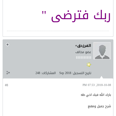
ربك فترضى "
الفرزدق+
عضو مخالف
تاريخ التسجيل:
Sep 2018
المشاركات:
248
#8
2018-10-08, 07:53 PM
بارك الله فيك اخي طه
شرح جميل ومقنع