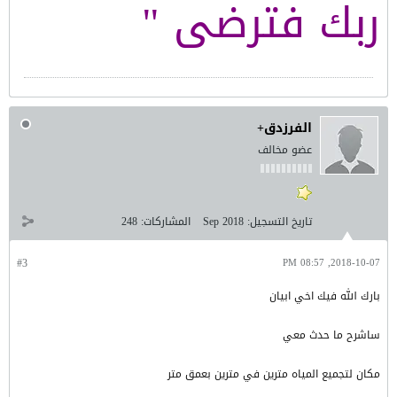
ربك فترضى "
الفرزدق+
عضو مخالف
تاريخ التسجيل:
Sep 2018
المشاركات:
248
#3
2018-10-07, 08:57 PM
بارك الله فيك اخي ابيان
ساشرح ما حدث معي
مكان لتجميع المياه مترين في مترين بعمق متر