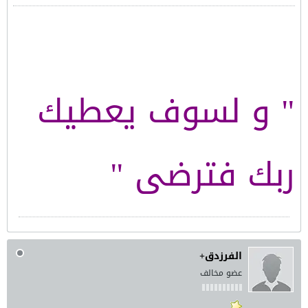
" و لسوف يعطيك
ربك فترضى "
الفرزدق+
عضو مخالف